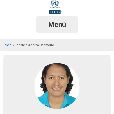
Pasar
al
contenido
principal
Menú
Inicio
Johanna Andrea Chamorro
Sobrescribir
enlaces
de
ayuda
a
la
navegación