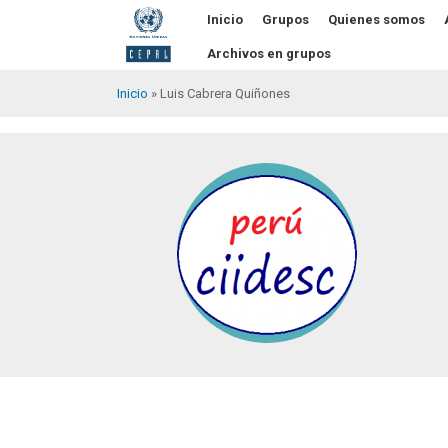
Pasar
Inicio
Grupos
Quienes somos
al
contenido
Archivos en grupos
principal
Inicio
Luis Cabrera Quiñones
Sobrescribir
enlaces
de
ayuda
a
la
navegación