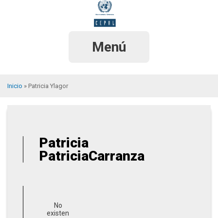
Pasar
al
contenido
principal
Menú
Inicio
Patricia Ylagor
Sobrescribir
enlaces
de
Patricia
ayuda
PatriciaCarranza
a
la
navegación
No
existen