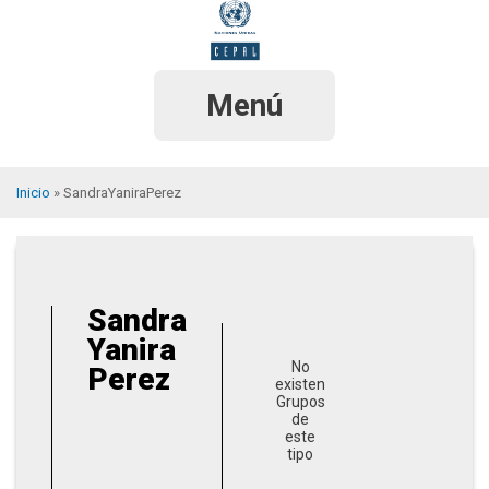
Pasar
al
contenido
principal
Menú
Inicio
SandraYaniraPerez
Sobrescribir
enlaces
de
Sandra
ayuda
Yanira
a
No
Perez
existen
la
Grupos
de
navegación
este
tipo