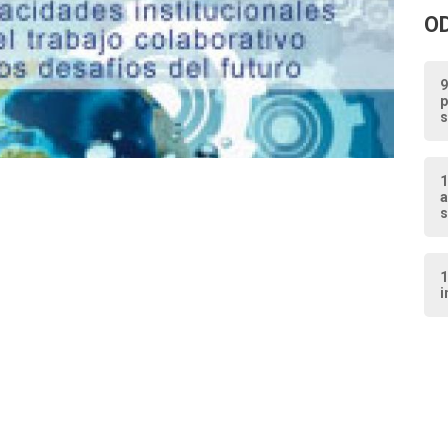
O
9
p
s
1
a
s
1
i