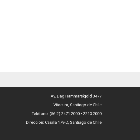
Av. Dag Hammarskjöld 3477
Vitacura, Santiago de Chile
Teléfono: (56-2) 2471 2000 • 2210 2000
Dirección: Casilla 179-D, Santiago de Chile