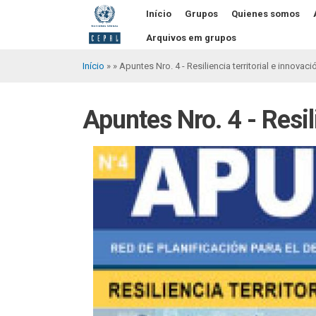
Pular
Início
Grupos
Quienes somos
para
o
Arquivos em grupos
conteúdo
principal
Início
Apuntes Nro. 4 - Resiliencia territorial e innovaci
Trilha
de
Apuntes Nro. 4 - Resil
navegação