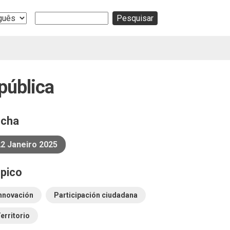
Buscar
ge
 pública
echa
2 Janeiro 2025
pico
nnovación
Participación ciudadana
erritorio