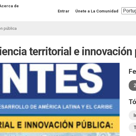
Acerca de
Select
Entrar
Únete a La Comunidad
your
langua
ón pública
iencia territorial e innovación
F
2
Tó
I
T