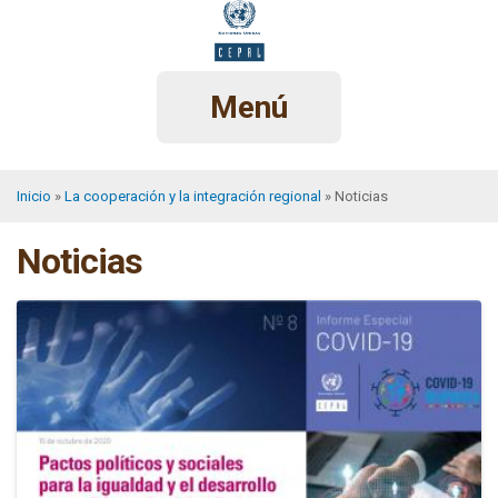
Pasar
al
contenido
principal
Menú
Inicio
La cooperación y la integración regional
Noticias
Sobrescribir
Noticias
enlaces
de
ayuda
a
la
navegación