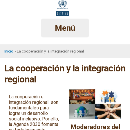
Pasar
al
contenido
principal
Menú
Inicio
La cooperación y la integración regional
Sobrescribir
La cooperación y la integración
enlaces
de
regional
ayuda
a
La cooperación e
integración regional son
la
fundamentales para
lograr un desarrollo
navegación
social inclusivo. Por ello,
la Agenda 2030 fomenta
Moderadores del
su fortalecimiento,