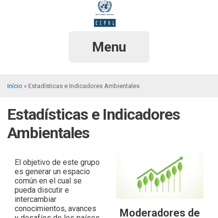
Pular
para
o
conteúdo
principal
Menu
Início
Estadísticas e Indicadores Ambientales
Trilha
Estadísticas e Indicadores
de
navegação
Ambientales
El objetivo de este grupo
es generar un espacio
común en el cual se
pueda discutir e
intercambiar
conocimientos, avances
Moderadores de
y desafíos de los países