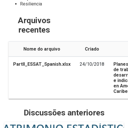
Resiliencia
Arquivos
recentes
Nome do arquivo
Criado
PartII_ESSAT_Spanish.xlsx
24/10/2018
Planes
de tra
desarr
e indi
en Amé
Caribe
Discussões anteriores