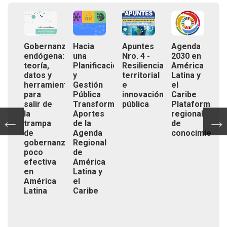
vatorio
Gobernanza
Hacia
Apuntes
Agenda
C
al
endógena:
una
Nro. 4 -
2030 en
i
teoría,
Planificación
Resiliencia
América
t
icación
datos y
y
territorial
Latina y
o
l
herramientas
Gestión
e
el
p
ollo
para
Pública
innovación
Caribe
y
salir de
Transformadora:
pública
Plataforma
p
ca
la
Aportes
regional
(
 y
trampa
de la
de
p
de
Agenda
conocimiento
g
gobernanza
Regional
d
poco
de
t
efectiva
América
f
en
Latina y
p
América
el
n
Latina
Caribe
p