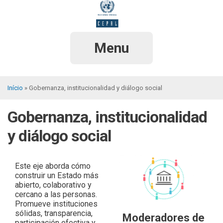
Pular
para
o
conteúdo
principal
Menu
Início
Gobernanza, institucionalidad y diálogo social
Trilha
Gobernanza, institucionalidad
de
navegação
y diálogo social
Este eje aborda cómo
construir un Estado más
abierto, colaborativo y
cercano a las personas.
Promueve instituciones
sólidas, transparencia,
Moderadores de
participación efectiva y