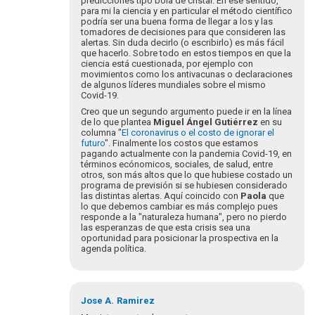
predicciones tipo bola de cristal. En ese sentido,
para mi la ciencia y en particular el método científico
podría ser una buena forma de llegar a los y las
tomadores de decisiones para que consideren las
alertas. Sin duda decirlo (o escribirlo) es más fácil
que hacerlo. Sobre todo en estos tiempos en que la
ciencia está cuestionada, por ejemplo con
movimientos como los antivacunas o declaraciones
de algunos líderes mundiales sobre el mismo
Covid-19.
Creo que un segundo argumento puede ir en la línea
de lo que plantea
Miguel Ángel Gutiérrez
en su
columna "
El coronavirus o el costo de ignorar el
futuro
". Finalmente los costos que estamos
pagando actualmente con la pandemia Covid-19, en
términos ecónomicos, sociales, de salud, entre
otros, son más altos que lo que hubiese costado un
programa de previsión si se hubiesen considerado
las distintas alertas. Aquí coincido con
Paola
que
lo que debemos cambiar es más complejo pues
responde a la "naturaleza humana", pero no pierdo
las esperanzas de que esta crisis sea una
oportunidad para posicionar la prospectiva en la
agenda política.
Jose A.
Ramirez