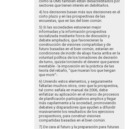
como la OMS también están desacreditados por
sectores que tienen interés en debilitarlos.
4) los decisores basan más sus decisiones en el
corto plazo y en las prospectivas de las
encuestas, que en las del bien común.
5) Si las sociedades estuvieran mejor
informadas y la información prospectiva
socializada mediante foros de discusión y
debate ampliados, que favorecieran la
construcción de visiones compartidas y de
futuro basadas en el bien común, estarían en
condiciones de incidir de abajo hacia arriba en la
voluntad política de los tomadores de decisión
de turno, quizás torciendo el devenir que parece
inevitable - la imposición en la práctica de las
teoría del rebaño, "que mueran los que tengan
que morir"-.
6) Uniendo estos elementos, y seguramente
faltarían muchos otros, creo que la prospectiva,
tal como señala en manual de 2006, debe
enfatizar su aplicación en el marco de procesos
de planificación participativos amplios y llegar
más capilarmente a la sociedad, promoviendo
debates y disparadores que ayuden a difundir
masivamente los resultados de los ejercicios
prospectivos, para construir visiones
compartidas basadas en el bien común.
7) De cara al futuro y la preparación para futuras