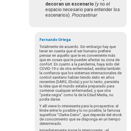
decoran un escenario
(y no el
espacio necesario para entender los
escenarios).
Procrastinar
Fernando Ortega
Totalmente de acuerdo. Sin embargo hay que
tener en cuenta que el ser humano prefiere
pensar en aquello que le es conveniente más
que en cosas que le pueden afectar su zona de
confort. En cuanto a la pandemia, haya sido del
COVID-19 o de otra enfermedad, existía también
la confianza que los sistemas internacionales de
control sanitario habían tenido éxito en años
recientes (SARS, Ebola) y por lo tanto, persistía
la idea que el mundo estaba preparado para
contener cualquier enfermedad, y que otra
"peste negra" como la de la Edad Media, no
podía darse.
Y allí viene lo interesante para la prospectiva: el
límite entre lo posible y lo no posible, la famosa
superficie "Clarke-Dator", que depende del stock
de conocimiento que se disponga en un tiempo
determinado.
Inmediatamente surge la interrogante: ¿el