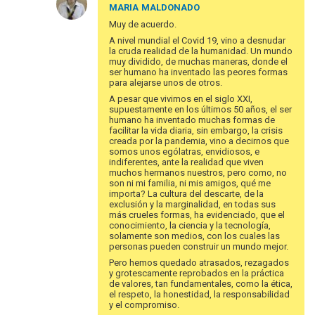
resposta
MARIA
MALDONADO
à
Muy de acuerdo.
Para
A nivel mundial el Covid 19, vino a desnudar
romper
la cruda realidad de la humanidad. Un mundo
el
muy dividido, de muchas maneras, donde el
ser humano ha inventado las peores formas
hielo
para alejarse unos de otros.
e…
A pesar que vivimos en el siglo XXI,
por
supuestamente en los últimos 50 años, el ser
blutman@gmail.com
humano ha inventado muchas formas de
facilitar la vida diaria, sin embargo, la crisis
creada por la pandemia, vino a decirnos que
somos unos ególatras, envidiosos, e
indiferentes, ante la realidad que viven
muchos hermanos nuestros, pero como, no
son ni mi familia, ni mis amigos, qué me
importa? La cultura del descarte, de la
exclusión y la marginalidad, en todas sus
más crueles formas, ha evidenciado, que el
conocimiento, la ciencia y la tecnología,
solamente son medios, con los cuales las
personas pueden construir un mundo mejor.
Pero hemos quedado atrasados, rezagados
y grotescamente reprobados en la práctica
de valores, tan fundamentales, como la ética,
el respeto, la honestidad, la responsabilidad
y el compromiso.