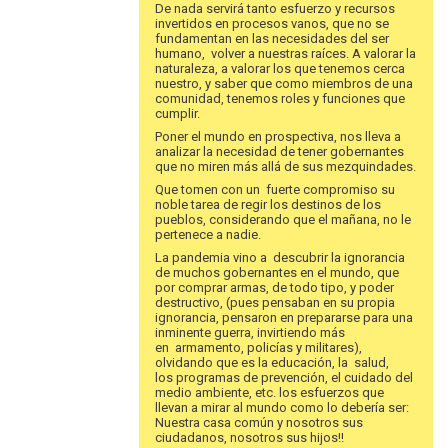
De nada servirá tanto esfuerzo y recursos
invertidos en procesos vanos, que no se
fundamentan en las necesidades del ser
humano, volver a nuestras raíces. A valorar la
naturaleza, a valorar los que tenemos cerca
nuestro, y saber que como miembros de una
comunidad, tenemos roles y funciones que
cumplir.
Poner el mundo en prospectiva, nos lleva a
analizar la necesidad de tener gobernantes
que no miren más allá de sus mezquindades.
Que tomen con un fuerte compromiso su
noble tarea de regir los destinos de los
pueblos, considerando que el mañana, no le
pertenece a nadie.
La pandemia vino a descubrir la ignorancia
de muchos gobernantes en el mundo, que
por comprar armas, de todo tipo, y poder
destructivo, (pues pensaban en su propia
ignorancia, pensaron en prepararse para una
inminente guerra, invirtiendo más
en armamento, policías y militares),
olvidando que es la educación, la salud,
los programas de prevención, el cuidado del
medio ambiente, etc. los esfuerzos que
llevan a mirar al mundo como lo debería ser:
Nuestra casa común y nosotros sus
ciudadanos, nosotros sus hijos!!