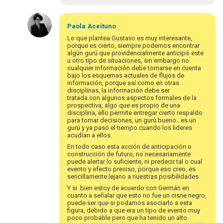
Em
resposta
Paola
Aceituno
à
Lo que plantea Gustavo es muy interesante,
Hola,
porque es cierto, siempre podemos encontrar
algún gurú que providencialmente anticipó este
colegas.
u otro tipo de situaciones, sin embargo no
Qué
cualquier información debe tomarse en cuenta
buena…
bajo los esquemas actuales de flujos de
por
información, porque así como en otras
disciplinas, la información debe ser
Miguel
tratada con algunos aspectos formales de la
Muñoz
prospectiva, algo que es propio de una
A.
disciplina, ello permite entregar cierto respaldo
para tomar decisiones, un gurú bueno…es un
gurú y ya pasó el tiempo cuando los lideres
acudían a ellos.
En todo caso esta acción de anticipación o
construcción de futuro, no necesariamente
puede alertar lo suficiente, ni predecir tal o cual
evento y efecto preciso, porque eso creo, es
sencillamente lejano a nuestras posibilidades.
Y si bien estoy de acuerdo con Germán en
cuanto a señalar que esto no fue un cisne negro,
puede ser que si podamos asociarlo a esta
figura, debido a que era un tipo de evento muy
poco probable pero que ha tenido un alto