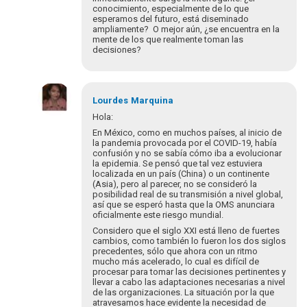
conocimiento, especialmente de lo que
esperamos del futuro, está diseminado
ampliamente? O mejor aún, ¿se encuentra en la
mente de los que realmente toman las
decisiones?
Em
resposta
Lourdes
Marquina
à
Hola:
Para
En México, como en muchos países, al inicio de
romper
la pandemia provocada por el COVID-19, había
el
confusión y no se sabía cómo iba a evolucionar
la epidemia. Se pensó que tal vez estuviera
hielo
localizada en un país (China) o un continente
e…
(Asia), pero al parecer, no se consideró la
por
posibilidad real de su transmisión a nivel global,
blutman@gmail.com
así que se esperó hasta que la OMS anunciara
oficialmente este riesgo mundial.
Considero que el siglo XXI está lleno de fuertes
cambios, como también lo fueron los dos siglos
precedentes, sólo que ahora con un ritmo
mucho más acelerado, lo cual es difícil de
procesar para tomar las decisiones pertinentes y
llevar a cabo las adaptaciones necesarias a nivel
de las organizaciones. La situación por la que
atravesamos hace evidente la necesidad de