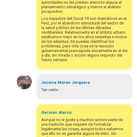
por
autoridades no les prestan atención alguna al
blutman@gmail.com
planeamiento estratégico y menos al análisis
prospectivo.
Los impactos del Covid-19 son dramáticos en el
Perú, por el abandono estructural del sector de
la salud pública de las últimas décadas
neoliberales. Relativamente en el ámbito urbano
estábamos mejor en los años sesentas e inicios
de los setentas. Se pueden identificar los
problemas, pero otra cosa es la reacción
gubernamental preocupada únicamente en el día
a día, sin mirada o acción alguna respecto del
futuro cercano.
Jessica
Morán Jorquera
Tan cierto
Em
resposta
German
Alarco
à
Aunque no le guste a muchos somos parte de
Germán
una tradición que requiere de formalizar
legalmente las cosas, aunque todos sabemos
Alarco
que ello no es garantía alguna de éxito. Sin
La