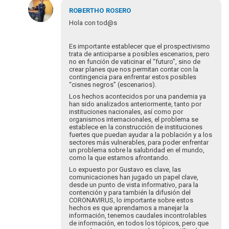
Em
resposta
ROBERTHO
ROSERO
à
Hola con tod@s
Para
romper
Es importante establecer que el prospectivismo
el
trata de anticiparse a posibles escenarios, pero
hielo
no en función de vaticinar el “futuro”, sino de
e…
crear planes que nos permitan contar con la
contingencia para enfrentar estos posibles
por
“cisnes negros” (escenarios).
blutman@gmail.com
Los hechos acontecidos por una pandemia ya
han sido analizados anteriormente, tanto por
instituciones nacionales, así como por
organismos internacionales, el problema se
establece en la construcción de instituciones
fuertes que puedan ayudar a la población y a los
sectores más vulnerables, para poder enfrentar
un problema sobre la salubridad en el mundo,
como la que estamos afrontando.
Lo expuesto por Gustavo es clave, las
comunicaciones han jugado un papel clave,
desde un punto de vista informativo, para la
contención y para también la difusión del
CORONAVIRUS, lo importante sobre estos
hechos es que aprendamos a manejar la
información, tenemos caudales incontrolables
de información, en todos los tópicos, pero que