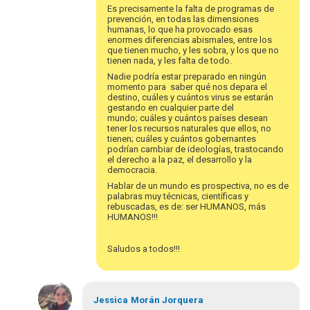
Es precisamente la falta de programas de
prevención, en todas las dimensiones
humanas, lo que ha provocado esas
enormes diferencias abismales, entre los
que tienen mucho, y les sobra, y los que no
tienen nada, y les falta de todo.
Nadie podría estar preparado en ningún
momento para saber qué nos depara el
destino, cuáles y cuántos virus se estarán
gestando en cualquier parte del
mundo; cuáles y cuántos países desean
tener los recursos naturales que ellos, no
tienen; cuáles y cuántos gobernantes
podrían cambiar de ideologías, trastocando
el derecho a la paz, el desarrollo y la
democracia.
Hablar de un mundo es prospectiva, no es de
palabras muy técnicas, científicas y
rebuscadas, es de: ser HUMANOS, más
HUMANOS!!!
Saludos a todos!!!
Em
resposta
Jessica
Morán Jorquera