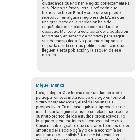
ciudadanos que no han elegido correctamente a
sus líderes políticos. Pero la reflexión que
hemos hecho en Brasil y creo que se puede
reproducir en algunas regiones de LA, es que
una gran parte de la población ha sido
engañada por un plato de comida durante
décadas. Mantener a esta parte de la población
ignorante y en estado de pobreza para seguir
siendo manipulada. No podemos imponer la
culpa, la salida son las políticas públicas que
lleguen a esta población y la saquen de ese
margen.
Em
resposta
Miguel
Muñoz
à
Hola, colegas. Qué buena oportunidad es poder
La
participar en esta instancia de diálogo en torno al
futuro postpandemia y el rol de los análisis
responsabilidad
prospectivos. En mi caso, quisiera aprovechar de
por
manifestar la siguiente inquietud relacionada con el
la…
sustrato teórico de los estudios prospectivos. Yo
por
los ignoro, pero me interesa conocer sobre eso.
Quisiera saber: ¿sobre qué sustratos teóricos de los
German
ámbitos de la sociología y o de la economía se
Alarco
asientan estos análisis? A mí me interesan los
estudios acerca de innovación tecnológica, donde