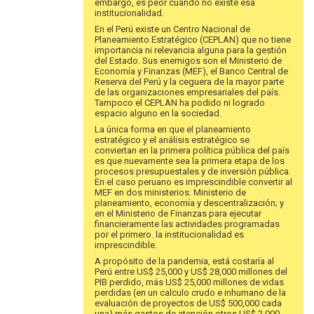
embargo, es peor cuando no existe esa
posibilidad…
institucionalidad.
por
En el Perú existe un Centro Nacional de
German
Planeamiento Estratégico (CEPLAN) que no tiene
Alarco
importancia ni relevancia alguna para la gestión
del Estado. Sus enemigos son el Ministerio de
Economía y Finanzas (MEF), el Banco Central de
Reserva del Perú y la ceguera de la mayor parte
de las organizaciones empresariales del país.
Tampoco el CEPLAN ha podido ni logrado
espacio alguno en la sociedad.
La única forma en que el planeamiento
estratégico y el análisis estratégico se
conviertan en la primera política pública del país
es que nuevamente sea la primera etapa de los
procesos presupuestales y de inversión pública.
En el caso peruano es imprescindible convertir al
MEF en dos ministerios: Ministerio de
planeamiento, economía y descentralización; y
en el Ministerio de Finanzas para ejecutar
financieramente las actividades programadas
por el primero. la institucionalidad es
imprescindible.
A propósito de la pandemia, está costaría al
Perú entre US$ 25,000 y US$ 28,000 millones del
PIB perdido, más US$ 25,000 millones de vidas
perdidas (en un calculo crudo e inhumano de la
evaluación de proyectos de US$ 500,000 cada
una) más gastos de atención otros US$ 2,000