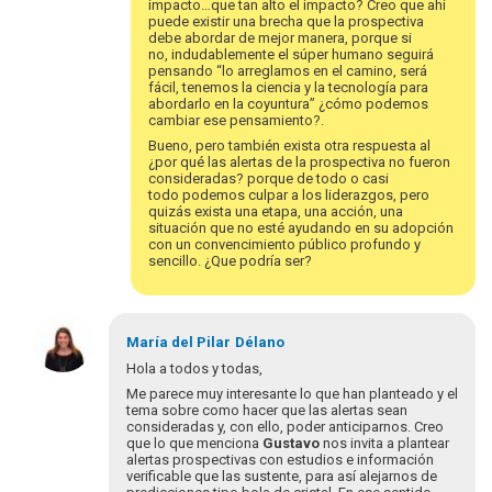
impacto…que tan alto el impacto? Creo que ahí
puede existir una brecha que la prospectiva
debe abordar de mejor manera, porque si
no, indudablemente el súper humano seguirá
pensando “lo arreglamos en el camino, será
fácil, tenemos la ciencia y la tecnología para
abordarlo en la coyuntura” ¿cómo podemos
cambiar ese pensamiento?.
Bueno, pero también exista otra respuesta al
¿por qué las alertas de la prospectiva no fueron
consideradas? porque de todo o casi
todo podemos culpar a los liderazgos, pero
quizás exista una etapa, una acción, una
situación que no esté ayudando en su adopción
con un convencimiento público profundo y
sencillo. ¿Que podría ser?
María del Pilar
Délano
Hola a todos y todas,
Me parece muy interesante lo que han planteado y el
tema sobre como hacer que las alertas sean
consideradas y, con ello, poder anticiparnos. Creo
que lo que menciona
Gustavo
nos invita a plantear
alertas prospectivas con estudios e información
verificable que las sustente, para así alejarnos de