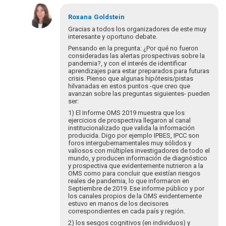
Em
resposta
Roxana
Goldstein
à
Gracias a todos los organizadores de este muy
Para
interesante y oportuno debate.
romper
Pensando en la pregunta: ¿Por qué no fueron
el
consideradas las alertas prospectivas sobre la
pandemia?, y con el interés de identificar
hielo
aprendizajes para estar preparados para futuras
e…
crisis. Pienso que algunas hipótesis/pistas
por
hilvanadas en estos puntos -que creo que
blutman@gmail.com
avanzan sobre las preguntas siguientes- pueden
ser:
1) El Informe OMS 2019 muestra que los
ejercicios de prospectiva llegaron al canal
institucionalizado que valida la información
producida. Digo por ejemplo IPBES, IPCC son
foros intergubernamentales muy sólidos y
valiosos con múltiples investigadores de todo el
mundo, y producen información de diagnóstico
y prospectiva que evidentemente nutrieron a la
OMS como para concluir que existían riesgos
reales de pandemia, lo que informaron en
Septiembre de 2019. Ese informe público y por
los canales propios de la OMS evidentemente
estuvo en manos de los decisores
correspondientes en cada país y región.
2) los sesgos cognitivos (en individuos) y