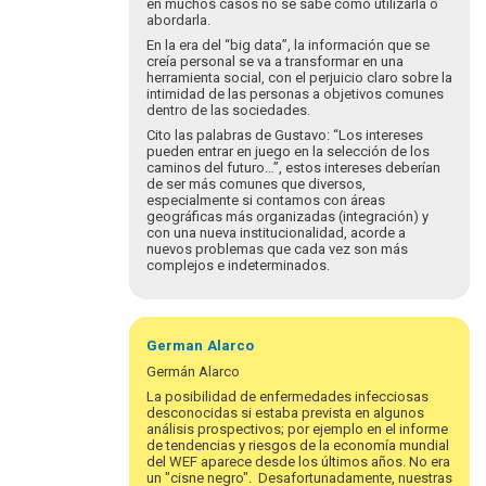
en muchos casos no se sabe cómo utilizarla o
abordarla.
En la era del “big data”, la información que se
creía personal se va a transformar en una
herramienta social, con el perjuicio claro sobre la
intimidad de las personas a objetivos comunes
dentro de las sociedades.
Cito las palabras de Gustavo: “Los intereses
pueden entrar en juego en la selección de los
caminos del futuro…”, estos intereses deberían
de ser más comunes que diversos,
especialmente si contamos con áreas
geográficas más organizadas (integración) y
con una nueva institucionalidad, acorde a
nuevos problemas que cada vez son más
complejos e indeterminados.
Em
resposta
German
Alarco
à
Germán Alarco
Para
La posibilidad de enfermedades infecciosas
romper
desconocidas si estaba prevista en algunos
el
análisis prospectivos; por ejemplo en el informe
de tendencias y riesgos de la economía mundial
hielo
del WEF aparece desde los últimos años. No era
e…
un "cisne negro". Desafortunadamente, nuestras