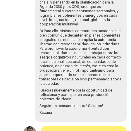
crisis, y pensando en la planificación para la
Agenda 2030 y los ODS, creo que es
fundamental superar las visiones sectoriales, y
lograr planes coherentes y sinergicos en cada
nivel -local, nacional, regional, global-, y la
cooperación multinivel.
8) Para ello -visiones compartidas basadas en el
bien común que decanten en planes coherentes
integrales- es necesario ampliar la autonomía -
libertad con responsabilidad- de los individuos.
Para promover la autonomía -libertad con
responsabilidad- se necesita trabajar sobre los
sesgos cognitivos y culturales en cada contexto
local, nacional, sectorial, de comunidades de
práctica, de grupos de interés, etc. Y en esto la
prospectiva tiene un rol importantísimo para
jugar, no quedando solo en manos de los
tomadores de decisión sino permenando a toda
la sociedad.
¡Gracias nuevamente por la oportunidad de
reflexionar y participar en esta producción
colectiva de ideas!
Seguimos pensando juntos! Saludos!
Roxana
Em