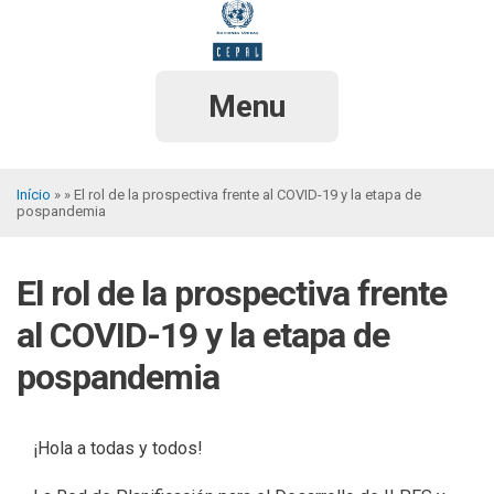
Pular
para
o
conteúdo
principal
Menu
Início
El rol de la prospectiva frente al COVID-19 y la etapa de
pospandemia
Trilha
de
El rol de la prospectiva frente
navegação
al COVID-19 y la etapa de
pospandemia
¡Hola a todas y todos!