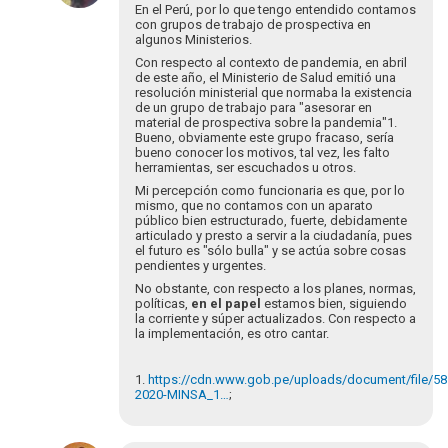
à
En el Perú, por lo que tengo entendido contamos
Gracias
con grupos de trabajo de prospectiva en
algunos Ministerios.
a
todos
Con respecto al contexto de pandemia, en abril
de este año, el Ministerio de Salud emitió una
los…
resolución ministerial que normaba la existencia
por
de un grupo de trabajo para "asesorar en
rogold
material de prospectiva sobre la pandemia"1.
Bueno, obviamente este grupo fracaso, sería
bueno conocer los motivos, tal vez, les falto
herramientas, ser escuchados u otros.
Mi percepción como funcionaria es que, por lo
mismo, que no contamos con un aparato
público bien estructurado, fuerte, debidamente
articulado y presto a servir a la ciudadanía, pues
el futuro es "sólo bulla" y se actúa sobre cosas
pendientes y urgentes.
No obstante, con respecto a los planes, normas,
políticas,
en el papel
estamos bien, siguiendo
la corriente y súper actualizados. Con respecto a
la implementación, es otro cantar.
1.
https://cdn.www.gob.pe/uploads/document/file/5
2020-MINSA_1…
;