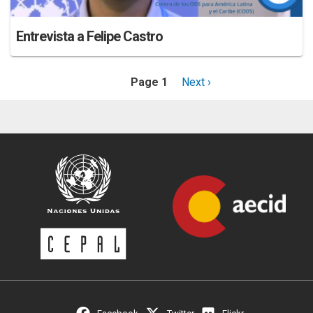
Entrevista a Felipe Castro
Page 1
Next
Next ›
page
Pagination