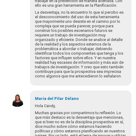
trabajar en la prevención de manera acertada. Con
ello es una gran herramienta en la Planificación.
La desventaja, no la encuentro lo que sí percibo es
el desconocimiento del uso de esta herramienta
que mayormente uno desiste en el camino por lo
compleja que se pueda parecer, porque para
construir los posibles escenarios futuros se
requiere un trabajo de investigación muy
organizado y eficiente. Donde se analice al detalle
de la realidad y los aspectos externos de la
problemática a abordar o trabajar, debiendo
identificar todos los componentes que tenga y los
factores que influyen sobre ellos. Y en nuestra
realidad hay escases de información y más aún de
trabajos de investigación. Y creo que esto también
contribuye para que la prospectiva sea imprecisa
como algunos que me antecedieron lo señalaron.
María del Pilar
Délano
Hola Candy,
Muchas gracias por compartirnos tu reflexión. Lo
que más destaco es la desventaja que mencionas,
que si bien no es de la disciplina prospectiva en sí,
dice mucho sobre cómo estamos haciendo
políticas y cómo estamos planificando en nuestros
países. Por un lado, está el tema de innovar y utilizar