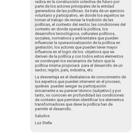
del
radica en la construcción colectiva de futuro por
parte de los actores principales de la entidad
Pilar:
generadora de las políticas. Se trata de un ejercicio
…
voluntario y participativo, en donde los expertos se
por
toman el trabajo de revisar la tradición de las
collado.alfred…
políticas, el contexto del sector, las condiciones del
contexto en donde operará la política, los
desarrollos tecnológicos, culturales políticos,
sociales, normativos y ambientales que pueden
influenciar la operacionalización de la política en
gestación, los actores que pueden tener mayor
influencia en el logro de los objetivos que se
deriven de la política y con todos estos elementos
se construyen los escenarios de futuro que la
política misma propiciará para el desarrollo de un
sector, región, país, industria, etc.
La desventaja es el desbalance de conocimiento de
los expertos que pueden intervenir en el proceso,
quiénes pueden sesgar su participación
únicamente a su parecer técnico (subjetivo) y por
tanto, no conocen en profundidad las condiciones
de contexto que permitan identificar los elementos
transformadores que dese la política han de
permitir el desarrollo.
Saludos
Luz Stella