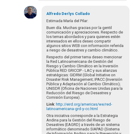
En
respuesta
Alfredo Derlys
Collado
a
Estimada María del Pilar:
La
Buen día. Muchas gracias por la gentil
prospectiva
comunicación y apreciaciones. Respecto de
es
los temas abordados y para quienes estén
interesados en ellos deseo compartir
clave
algunos sitios WEB con información referida
para…
a riesgo de desastres y cambio climático.
por
Respecto del primer tema deseo mencionar
collado.alfred…
la Red Latinoamericana de Gestión del
Riesgo y Cambio Climático en la Inversión
Pública RED GRICCIP - LAC y sus alianzas
estratégicas: GIDRM (Global Initiative on
Disaster Risk Management; IPACC (Inversión
Pública y Adaptación al Cambio Climático);
UNISDR (Oficina de Naciones Unidas para la
Reducción del Riesgo de Desastres y
Comisión Europea).
Link
:
http://
eird.org/americas/we/red-
latinoamericana-grd-y-cc.html
Otra iniciativa corresponde a la Estrategia
Andina para la Gestión del Riesgo de
Desastres (EAGRD) a través de un sistema
informático denominado SIAPAD (Sistema
de Información Andino para la Prevención y