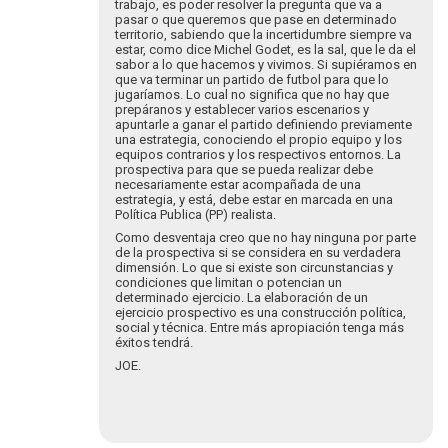
trabajo, es poder resolver la pregunta que va a
las…
pasar o que queremos que pase en determinado
por
territorio, sabiendo que la incertidumbre siempre va
estar, como dice Michel Godet, es la sal, que le da el
jesusdelarocha…
sabor a lo que hacemos y vivimos. Si supiéramos en
que va terminar un partido de futbol para que lo
jugaríamos. Lo cual no significa que no hay que
prepáranos y establecer varios escenarios y
apuntarle a ganar el partido definiendo previamente
una estrategia, conociendo el propio equipo y los
equipos contrarios y los respectivos entornos. La
prospectiva para que se pueda realizar debe
necesariamente estar acompañada de una
estrategia, y está, debe estar en marcada en una
Política Publica (PP) realista.
Como desventaja creo que no hay ninguna por parte
de la prospectiva si se considera en su verdadera
dimensión. Lo que si existe son circunstancias y
condiciones que limitan o potencian un
determinado ejercicio. La elaboración de un
ejercicio prospectivo es una construcción política,
social y técnica. Entre más apropiación tenga más
éxitos tendrá.
JOE.