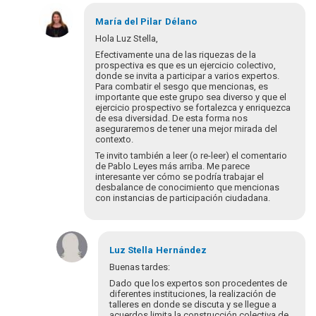
María del Pilar
Délano
Hola Luz Stella,
Efectivamente una de las riquezas de la
prospectiva es que es un ejercicio colectivo,
donde se invita a participar a varios expertos.
Para combatir el sesgo que mencionas, es
importante que este grupo sea diverso y que el
ejercicio prospectivo se fortalezca y enriquezca
de esa diversidad. De esta forma nos
aseguraremos de tener una mejor mirada del
contexto.
Te invito también a leer (o re-leer) el comentario
de Pablo Leyes más arriba. Me parece
interesante ver cómo se podría trabajar el
desbalance de conocimiento que mencionas
con instancias de participación ciudadana.
En
respuesta
Luz Stella
Hernández
a
Buenas tardes:
Buenas
Dado que los expertos son procedentes de
tardes:
diferentes instituciones, la realización de
La
talleres en donde se discuta y se llegue a
acuerdos limita la construcción colectiva de