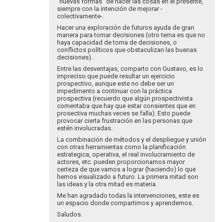
"nuevas formas" de hacer las cosas en el presente,
que
siempre con la intención de mejorar -
los…
colectivamente-.
por
Hacer una exploración de futuros ayuda de gran
Luz
manera para tomar decisiones (otro tema es que no
Stella
haya capacidad de toma de decisiones, o
Hernández
conflictos políticos que obstaculizan las buenas
decisiones).
Entre las desventajas, comparto con Gustavo, es lo
impreciso que puede resultar un ejercicio
prospectivo, aunque este no debe ser un
impedimento a continuar con la práctica
prospectiva (recuerdo que algún prospectivista
comentaba que hay que estar consientes que en
prosectiva muchas veces se falla). Esto puede
provocar cierta frustración en las personas que
estén involucradas.
La combinación de métodos y el despliegue y unión
con otras herramientas como la planificación
estrategica, operativa, el real involucramiento de
actores, etc. pueden proporcionarnos mayor
certeza de que vamos a lograr (haciendo) lo que
hemos visualizado a futuro. La primera mitad son
las ideas y la otra mitad es materia.
Me han agradado todas la intervenciones, este es
un espacio donde compartimos y aprendemos.
Saludos.