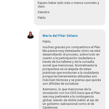
Espero haber sido más o menos concreto y
claro.
Saludos
Pablo
En
respuesta
María del Pilar
Délano
a
Pablo,
Gracias
muchas gracias por compartirnos el Plan.
Pablo
Me parece muy interesante cómo se está
por
desarrollando el proceso, sobre todo en
cuanto a la participación ciudadana a
tu…
través de los talleres y de la consulta
por
social que mencionas. Normalmente la
María
prospectiva se ve alejada de estas
del
prácticas que involucran a la ciudadanía
porque las herramientas utilizadas son
Pila…
más bien técnicas y se piensa que quizás
son difíciles de socializar.
Asimismo, lo que mencionas de la
vinculación con los ODS hace que el Plan
sea muy pertinente a la contingencia
global, siendo de doble mérito al ser de
un gobierno subnacional como el de
Canelones.