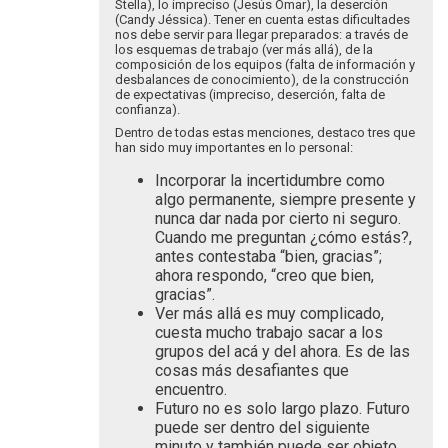
Stella), lo impreciso (Jesús Omar), la deserción
(Candy Jéssica). Tener en cuenta estas dificultades
nos debe servir para llegar preparados: a través de
los esquemas de trabajo (ver más allá), de la
composición de los equipos (falta de información y
desbalances de conocimiento), de la construcción
de expectativas (impreciso, deserción, falta de
confianza).
Dentro de todas estas menciones, destaco tres que
han sido muy importantes en lo personal:
Incorporar la incertidumbre como
algo permanente, siempre presente y
nunca dar nada por cierto ni seguro.
Cuando me preguntan ¿cómo estás?,
antes contestaba “bien, gracias”;
ahora respondo, “creo que bien,
gracias”.
Ver más allá es muy complicado,
cuesta mucho trabajo sacar a los
grupos del acá y del ahora. Es de las
cosas más desafiantes que
encuentro.
Futuro no es solo largo plazo. Futuro
puede ser dentro del siguiente
minuto y también puede ser objeto