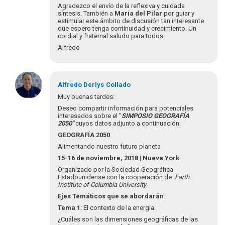
Agradecemos
Agradezco el envío de la reflexiva y cuidada
a
síntesis. También a
María del Pilar
por guiar y
todo-
estimular este ámbito de discusión tan interesante
que espero tenga continuidad y crecimiento. Un
as
cordial y fraternal saludo para todos
y
Alfredo
cada…
por
Luis
Mauricio
Alfredo Derlys
Collado
Cuervo
Muy buenas tardes:
Deseo compartir información para potenciales
interesados sobre el "
SIMPOSIO GEOGRAFÍA
2050"
cuyos datos adjunto a continuación:
GEOGRAFÍA 2050
Alimentando nuestro futuro planeta
15-16 de noviembre, 2018 | Nueva York
Organizado por la Sociedad Geográfica
Estadounidense con la cooperación de:
Earth
Institute of Columbia University
.
Ejes Temáticos que se abordarán
:
Tema 1
: El contexto de la energía.
¿Cuáles son las dimensiones geográficas de las