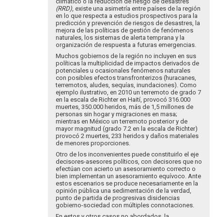
climático o la reducción de riesgo de desastres
(RRD)
, existe una asimetría entre países de la región
en lo que respecta a estudios prospectivos para la
predicción y prevención de riesgos de desastres, la
mejora de las políticas de gestión de fenómenos
naturales, los sistemas de alerta temprana y la
organización de respuesta a futuras emergencias.
Muchos gobiernos de la región no incluyen en sus
políticas la multiplicidad de impactos derivados de
potenciales u ocasionales fenómenos naturales
con posibles efectos transfronterizos (huracanes,
terremotos, aludes, sequías, inundaciones). Como
ejemplo ilustrativo, en 2010 un terremoto de grado 7
en la escala de Richter en Haití, provocó 316.000
muertes, 350.000 heridos, más de 1,5 millones de
personas sin hogar y migraciones en masa;
mientras en México un terremoto posterior y de
mayor magnitud (grado 7.2 en la escala de Richter)
provocó 2 muertes, 233 heridos y daños materiales
de menores proporciones.
Otro de los inconvenientes puede constituirlo el eje
decisores-asesores políticos, con decisores que no
efectúan con acierto un asesoramiento correcto o
bien implementan un asesoramiento equívoco. Ante
estos escenarios se produce necesariamente en la
opinión pública una sedimentación de la verdad,
punto de partida de progresivas disidencias
gobierno-sociedad con múltiples connotaciones.
En estos y otros casos no abordados, la