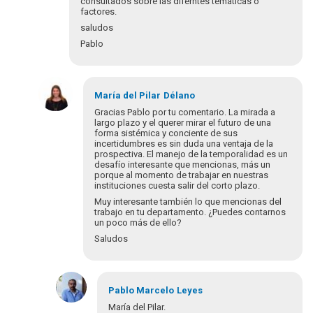
consultados sobre las diferntes temàticas o
factores.
saludos
Pablo
María del Pilar
Délano
Gracias Pablo por tu comentario. La mirada a
largo plazo y el querer mirar el futuro de una
forma sistémica y conciente de sus
incertidumbres es sin duda una ventaja de la
prospectiva. El manejo de la temporalidad es un
desafío interesante que mencionas, más un
porque al momento de trabajar en nuestras
instituciones cuesta salir del corto plazo.
Muy interesante también lo que mencionas del
trabajo en tu departamento. ¿Puedes contarnos
un poco más de ello?
Saludos
En
respuesta
Pablo Marcelo
Leyes
a
María del Pilar.