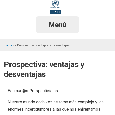
Pasar
al
contenido
principal
Menú
Inicio
Prospectiva: ventajas y desventajas
Sobrescribir
enlaces
Prospectiva: ventajas y
de
desventajas
ayuda
a
Estimad@s Prospectivistas
la
navegación
Nuestro mundo cada vez se torna más complejo y las
enormes incertidumbres a las que nos enfrentamos