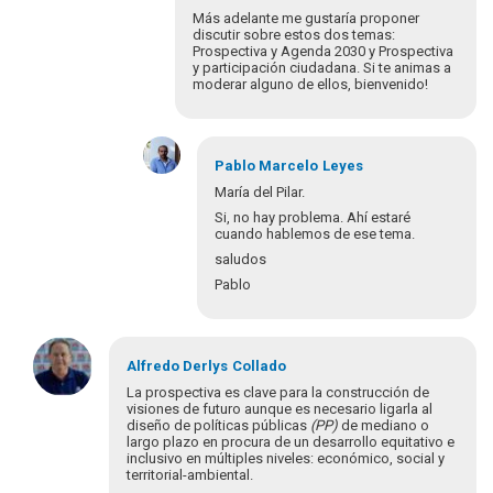
Más adelante me gustaría proponer
discutir sobre estos dos temas:
Prospectiva y Agenda 2030 y Prospectiva
y participación ciudadana. Si te animas a
moderar alguno de ellos, bienvenido!
En
respuesta
Pablo Marcelo
Leyes
a
María del Pilar.
María
Si, no hay problema. Ahí estaré
del
cuando hablemos de ese tema.
Pilar.
saludos
Paso
Pablo
a…
por
Pablo
En
Leyes
Alfredo Derlys
respuesta
Collado
a
La prospectiva es clave para la construcción de
Pablo,
visiones de futuro aunque es necesario ligarla al
diseño de políticas públicas
(PP)
de mediano o
muchas
largo plazo en procura de un desarrollo equitativo e
gracias
inclusivo en múltiples niveles: económico, social y
por…
territorial-ambiental.