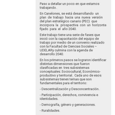
Buenas.
Paso a detallar un poco en que estamos
Mencionare
trabajando.
una…
En Canelones, se está desarrollando un
por
plan de trabajo hacia una nueva versión
Pablo
del plan estratégico canario (PEC) que
incorpora la prospectiva con un horizonte
Leyes
fijado para el año 2040.
Este trabajo tiene una serie de fases que
inició con la capacitación del equipo de
trabajo por medio de un convenio realizado
con la Facultad de Ciencias Sociales –
UDELARy culmina con la agenda de
desarrollo 2040.
En los primeros pasos se lograron identificar
distintas dimensiones que fueron
clasificadas en tres subsistemas
conceptuales: Sociocultural, Económico-
productivo y territorial. Cada uno de esos
subsistemas tienen temas que son
fundamentales para el territorio:
- Descentralización y Desconcentración.
- Participación, derechos, convivencia e
identidades.
- Demografía, género y generaciones.
- Ruralidades.