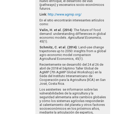
nuevo enfoque, el desarrollo de vías
(pathways) y escenarios socio-económicos
futuros.
Link
:
http://www.agmip.org/
En el sitio encontrarán interesantes artículos
como:
Valin, H. et al. (2014)
: The future of food
demand: understanding differences in global
economic models.
Agricultural Economics,
45(1).
Schmitz, C. et al. (2014)
: Land-use change
trajectories up to 2050: insights from a global
agro-economic model comparison
Agricultural Economics, 45(1).
Recientemente se desarrolló del 24 al 26 de
abril de 2018 el Séptimo Taller Global de
AgMIP (7th AgMIP Global Workshop) en la
Sede del Instituto Interamericano de
Cooperación para la Agricultura (IICA) en San
José, Costa Rica.
Los asistentes se informaron sobre las
vulnerabilidades de la agricultura y la
seguridad alimentaria ante cambios globales
y cómo los sistemas agrícolas responderán
al calentamiento del planeta y otros factores
socioeconómicos en los próximos años,
mediante la articulación de expertos,