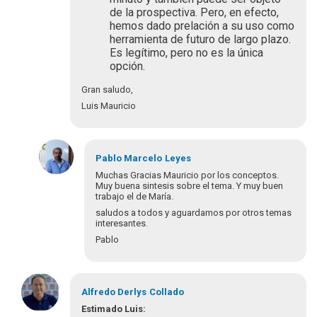
de la prospectiva. Pero, en efecto,
hemos dado prelación a su uso como
herramienta de futuro de largo plazo.
Es legítimo, pero no es la única
opción.
Gran saludo,
Luis Mauricio
Pablo Marcelo
Leyes
Muchas Gracias Mauricio por los conceptos.
Muy buena sintesis sobre el tema. Y muy buen
trabajo el de María.
saludos a todos y aguardamos por otros temas
interesantes.
Pablo
En
respuesta
Alfredo Derlys
Collado
a
Estimado Luis: