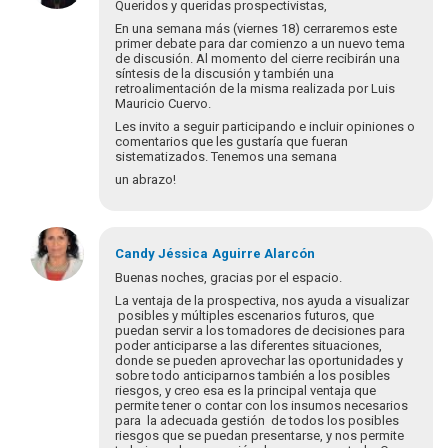
a
Queridos y queridas prospectivistas,
Buenos
En una semana más (viernes 18) cerraremos este
Días
primer debate para dar comienzo a un nuevo tema
Maria
de discusión. Al momento del cierre recibirán una
síntesis de la discusión y también una
del
retroalimentación de la misma realizada por Luis
Pilar…
Mauricio Cuervo.
por
Les invito a seguir participando e incluir opiniones o
jespinosa@dnp.gov.co
comentarios que les gustaría que fueran
sistematizados. Tenemos una semana
un abrazo!
Candy Jéssica
Aguirre Alarcón
Buenas noches, gracias por el espacio.
La ventaja de la prospectiva, nos ayuda a visualizar
posibles y múltiples escenarios futuros, que
puedan servir a los tomadores de decisiones para
poder anticiparse a las diferentes situaciones,
donde se pueden aprovechar las oportunidades y
sobre todo anticiparnos también a los posibles
riesgos, y creo esa es la principal ventaja que
permite tener o contar con los insumos necesarios
para la adecuada gestión de todos los posibles
riesgos que se puedan presentarse, y nos permite