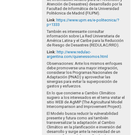
Atención de Desastres) desarrollado por la
Facultad de Informática de la Universidad
Politécnica de Madrid (FIUPM).
Link
:
https://www.upm.es/e-politecnica/?
p=1333
También es interesante consultar
información sobre La Red Universitaria de
América Latina y el Caribe para la Reducción
de Riesgo de Desastres (REDULAC/RRD).
Link
:
http://www.redulac-
argentina.com/quienessomos.html
Observaciones: Ante los mismos enfoques
debe promoverse una mayor integración,
considerar los Programas Nacionales de
Adaptación (PNAD) y aprovechar las
sinergias para evitar la superposición de
gastos y esfuerzos.
En lo que concierne a Cambio Climático
sugiero a los interesados en el tema visitar el
sitio WEB de AgMIP (The Agricultural Model
Intercomparison and Improvement Project).
El Modelo busca reducir la vulnerabilidad
presente y futura como así también
transversalizar la adaptación al Cambio
Climático en la planificación e inversión del
desarrollo y surge ante la necesidad de un