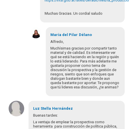
https://inta.gob.ar/sites/default/files/la_produc
Muchas Gracias. Un cordial saludo
En
respuesta
María del Pilar
Délano
a
Alfredo,
Hola
Muchísimas gracias por compartir tanto
Alfredo,
material y de calidad. Es interesante ver
muchas
qué se está haciendo en la región y quién
lo está liderando. Para más adelante me
gracias…
gustaría proponer como tema de
por
discusión la prospectiva y la gestión de
María
riesgos, siento que son enfoques que
del
dialogan bastante bien y donde aun
queda bastante por aportar. Te propongo
Pila…
que tú lideres esa discusión, ¿te animas?
En
respuesta
Luz Stella
Hernández
a
Buenas tardes:
Estimada
La ventaja de emplear la prospectiva como
María
herramienta para construcción de política pública,