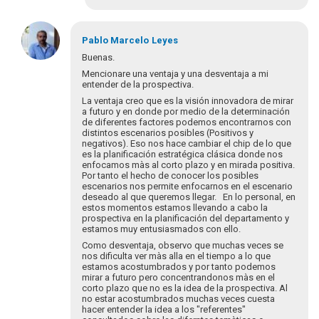
En
respuesta
Pablo Marcelo
Leyes
a
Buenas.
Las
Mencionare una ventaja y una desventaja a mi
ventajas
entender de la prospectiva.
apuntan
La ventaja creo que es la visión innovadora de mirar
a…
a futuro y en donde por medio de la determinación
por
de diferentes factores podemos encontrarnos con
distintos escenarios posibles (Positivos y
blutman@gmail.com
negativos). Eso nos hace cambiar el chip de lo que
es la planificación estratégica clásica donde nos
enfocamos màs al corto plazo y en mirada positiva.
Por tanto el hecho de conocer los posibles
escenarios nos permite enfocarnos en el escenario
deseado al que queremos llegar. En lo personal, en
estos momentos estamos llevando a cabo la
prospectiva en la planificación del departamento y
estamos muy entusiasmados con ello.
Como desventaja, observo que muchas veces se
nos dificulta ver màs alla en el tiempo a lo que
estamos acostumbrados y por tanto podemos
mirar a futuro pero concentrandonos màs en el
corto plazo que no es la idea de la prospectiva. Al
no estar acostumbrados muchas veces cuesta
hacer entender la idea a los "referentes"