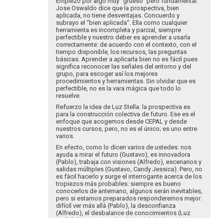
Empiezo por algo muy “grueso” pero fundamental.
Jose Oswaldo dice que la prospectiva, bien
aplicada, no tiene desventajas. Concuerdo y
subrayo el “bien aplicada”. Ella como cualquier
herramienta es incompleta y parcial, siempre
perfectible y nuestro deber es aprender a usarla
correctamente: de acuerdo con el contexto, con el
tiempo disponible, los recursos, las preguntas
básicas. Aprender a aplicarla bien no es fácil pues
significa reconocer las señales del entorno y del
grupo, para escoger así los mejores
procedimientos y herramientas. Sin olvidar que es
perfectible, no es la vara mágica que todo lo
resuelve.
Refuerzo la idea de Luz Stella: la prospectiva es
para la construcción colectiva de futuro. Ese es el
enfoque que acogemos desde CEPAL y desde
nuestros cursos, pero, no es el único; es uno entre
varios.
En efecto, como lo dicen varios de ustedes: nos
ayuda a mirar el futuro (Gustavo), es innovadora
(Pablo), trabaja con visiones (Alfredo), escenarios y
salidas múltiples (Gustavo, Candy Jessica). Pero, no
es fácil hacerlo y surge el interrogante acerca de los
tropiezos más probables: siempre es bueno
conocerlos de antemano, algunos serán inevitables,
pero si estamos preparados responderemos mejor:
difícil ver más allá (Pablo), la desconfianza
(Alfredo), el desbalance de conocimientos (Luz