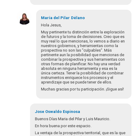
María del Pilar
Délano
Hola Jesus,
Muy pertinente tu distinción entre la exploración
de futuros y la toma de decisiones. Creo que es
muy real lo que mencionas, lo vemos a diario en
nuestros gobiernos, y herramientas como la
prospectiva no son las "culpables". Más
pertinente aun la posibilidad que mencionas de
combinar la prospectiva y sus herramientas con
otras formas de planificar. No hay una verdad
absoluta en ninguna herramienta y esa es la
única certeza. Tener la posibilidad de combinar
instrumentos enriquece los procesos y el
aprendizaje que se puede tener de ellos.
Muchas gracias por tu participación. ¡Sigue así!
En
respuesta
Jose Oswaldo
Espinosa
a
Buenos Días Maria del Pilar y Luis Mauricio.
Buen
En hora buena por este espacio.
día.
La ventaja de la prospectiva territorial, que es la que
Entre