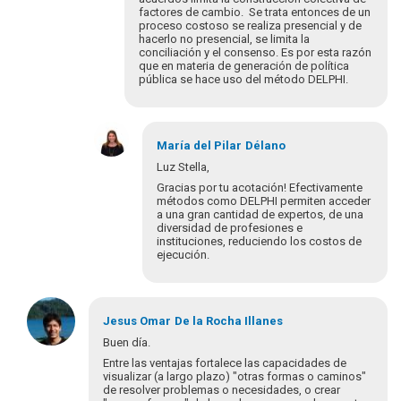
ventaja
factores de cambio. Se trata entonces de un
de…
proceso costoso se realiza presencial y de
por
hacerlo no presencial, se limita la
Luz
conciliación y el consenso. Es por esta razón
que en materia de generación de política
Stella
pública se hace uso del método DELPHI.
Hernández
En
respuesta
María del Pilar
Délano
a
Luz Stella,
Hola
Gracias por tu acotación! Efectivamente
Luz
métodos como DELPHI permiten acceder
Stella,
a una gran cantidad de expertos, de una
diversidad de profesiones e
…
instituciones, reduciendo los costos de
por
ejecución.
María
del
Pila…
En
respuesta
Jesus Omar
De la Rocha Illanes
a
Buen día.
Buenas
Entre las ventajas fortalece las capacidades de
tardes:
visualizar (a largo plazo) "otras formas o caminos"
Dado
de resolver problemas o necesidades, o crear