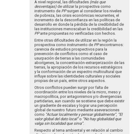
por
A nivel regional, las dificultades
(más que
María
desventajas)
de utilizar la prospectiva como
instrumento de
del
PP
surgen al considerar los niveles
de pobreza, las crisis económicas recurrentes, el
Pila…
incremento de la desconfianza en las políticas de
desarrollo en donde la pérdida de la credibilidad de
las instituciones menoscaban la credibilidad en las
PP
ante propuestas no verificadas con hechos.
Entre otras dificultades de utilizar en la región la
prospectiva como instrumento de
PP
encontramos:
carencia de estudios prospectivos para la
prevención de conflictos como el caso de
usurpación de tierras a las comunidades
aborígenes, la concentración-extranjerización de las
tierras, la apropiación de los recursos estratégicos
y la conformación de un espectro multicultural que
influye sobre las identidades culturales y sociales
propias de un país, entre otros aspectos.
Otros conflictos pueden surgir por falta de
coordinación entre los niveles de la micro, meso y
macropolítica, por antagonismos y/o divergencias
partidarias, aun cuando se sostiene que debe existir
un gradiente de escalas y lograr una percepción
global de nuestro futuro mediante aseveraciones
como
“Actuar localmente y pensar globalmente”
,
“El
valor global del dato local”
o
“No hay globalidad que
valga sin localidad que sirva”.
Respecto al tema ambiental y en relación al cambio