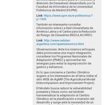
Atención de Desastres) desarrollado por la
Facultad de Informática de la Universidad
Politécnica de Madrid (FIUPM).
Link
:
https://www.upm.es/e-politecnica/?
p=1333
También es interesante consultar
información sobre La Red Universitaria de
América Latina y el Caribe para la Reducción
de Riesgo de Desastres (REDULAC/RRD).
Link
:
http://www.redulac-
argentina.com/quienessomos.html
Observaciones: Ante los mismos enfoques
debe promoverse una mayor integración,
considerar los Programas Nacionales de
Adaptación (PNAD) y aprovechar las
sinergias para evitar la superposición de
gastos y esfuerzos.
En lo que concierne a Cambio Climático
sugiero a los interesados en el tema visitar el
sitio WEB de AgMIP (The Agricultural Model
Intercomparison and Improvement Project).
El Modelo busca reducir la vulnerabilidad
presente y futura como así también
transversalizar la adaptación al Cambio
Climático en la planificación e inversión del
desarrollo y surge ante la necesidad de un