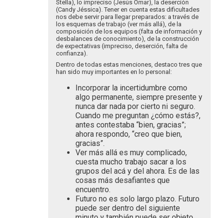
Stella), lo impreciso (Jesús Omar), la deserción
(Candy Jéssica). Tener en cuenta estas dificultades
nos debe servir para llegar preparados: a través de
los esquemas de trabajo (ver más allá), de la
composición de los equipos (falta de información y
desbalances de conocimiento), de la construcción
de expectativas (impreciso, deserción, falta de
confianza).
Dentro de todas estas menciones, destaco tres que
han sido muy importantes en lo personal:
Incorporar la incertidumbre como
algo permanente, siempre presente y
nunca dar nada por cierto ni seguro.
Cuando me preguntan ¿cómo estás?,
antes contestaba “bien, gracias”;
ahora respondo, “creo que bien,
gracias”.
Ver más allá es muy complicado,
cuesta mucho trabajo sacar a los
grupos del acá y del ahora. Es de las
cosas más desafiantes que
encuentro.
Futuro no es solo largo plazo. Futuro
puede ser dentro del siguiente
minuto y también puede ser objeto