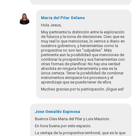
María del Pilar
Délano
Hola Jesus,
Muy pertinente tu distinción entre la exploración
de futuros y la toma de decisiones. Creo que es
muy real lo que mencionas, lo vemos a diario en
nuestros gobiernos, y herramientas como la
prospectiva no son las "culpables". Más
pertinente aun la posibilidad que mencionas de
combinar la prospectiva y sus herramientas con
otras formas de planificar. No hay una verdad
absoluta en ninguna herramienta y esa es la
única certeza. Tener la posibilidad de combinar
instrumentos enriquece los procesos y el
aprendizaje que se puede tener de ellos.
Muchas gracias por tu participación. ¡Sigue así!
En
respuesta
Jose Oswaldo
Espinosa
a
Buenos Días Maria del Pilar y Luis Mauricio.
Buen
En hora buena por este espacio.
día.
La ventaja de la prospectiva territorial, que es la que
Entre