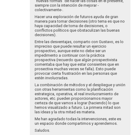
"nuevas formas" de hacer las cosas en el presente,
que
siempre con la intención de mejorar -
los…
colectivamente-.
por
Hacer una exploración de futuros ayuda de gran
Luz
manera para tomar decisiones (otro tema es que no
Stella
haya capacidad de toma de decisiones, o
Hernández
conflictos políticos que obstaculizan las buenas
decisiones).
Entre las desventajas, comparto con Gustavo, es lo
impreciso que puede resultar un ejercicio
prospectivo, aunque este no debe ser un
impedimento a continuar con la práctica
prospectiva (recuerdo que algún prospectivista
comentaba que hay que estar consientes que en
prosectiva muchas veces se falla). Esto puede
provocar cierta frustración en las personas que
estén involucradas.
La combinación de métodos y el despliegue y unión
con otras herramientas como la planificación
estrategica, operativa, el real involucramiento de
actores, etc. pueden proporcionarnos mayor
certeza de que vamos a lograr (haciendo) lo que
hemos visualizado a futuro. La primera mitad son
las ideas y la otra mitad es materia.
Me han agradado todas la intervenciones, este es
un espacio donde compartimos y aprendemos.
Saludos.