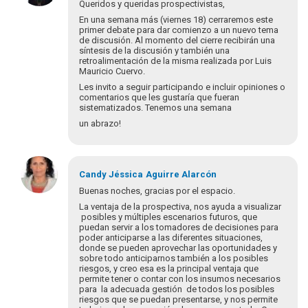
a
Queridos y queridas prospectivistas,
Buenos
En una semana más (viernes 18) cerraremos este
Días
primer debate para dar comienzo a un nuevo tema
Maria
de discusión. Al momento del cierre recibirán una
síntesis de la discusión y también una
del
retroalimentación de la misma realizada por Luis
Pilar…
Mauricio Cuervo.
por
Les invito a seguir participando e incluir opiniones o
jespinosa@dnp.gov.co
comentarios que les gustaría que fueran
sistematizados. Tenemos una semana
un abrazo!
Candy Jéssica
Aguirre Alarcón
Buenas noches, gracias por el espacio.
La ventaja de la prospectiva, nos ayuda a visualizar
posibles y múltiples escenarios futuros, que
puedan servir a los tomadores de decisiones para
poder anticiparse a las diferentes situaciones,
donde se pueden aprovechar las oportunidades y
sobre todo anticiparnos también a los posibles
riesgos, y creo esa es la principal ventaja que
permite tener o contar con los insumos necesarios
para la adecuada gestión de todos los posibles
riesgos que se puedan presentarse, y nos permite