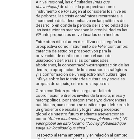
por
A nivel regional, las dificultades
(más que
María
desventajas)
de utilizar la prospectiva como
instrumento de
del
PP
surgen al considerar los niveles
de pobreza, las crisis económicas recurrentes, el
Pila…
incremento de la desconfianza en las políticas de
desarrollo en donde la pérdida de la credibilidad de
las instituciones menoscaban la credibilidad en las
PP
ante propuestas no verificadas con hechos.
Entre otras dificultades de utilizar en la región la
prospectiva como instrumento de
PP
encontramos:
carencia de estudios prospectivos para la
prevención de conflictos como el caso de
usurpación de tierras a las comunidades
aborígenes, la concentración-extranjerización de las
tierras, la apropiación de los recursos estratégicos
y la conformación de un espectro multicultural que
influye sobre las identidades culturales y sociales
propias de un país, entre otros aspectos.
Otros conflictos pueden surgir por falta de
coordinación entre los niveles de la micro, meso y
macropolítica, por antagonismos y/o divergencias
partidarias, aun cuando se sostiene que debe existir
un gradiente de escalas y lograr una percepción
global de nuestro futuro mediante aseveraciones
como
“Actuar localmente y pensar globalmente”
,
“El
valor global del dato local”
o
“No hay globalidad que
valga sin localidad que sirva”.
Respecto al tema ambiental y en relación al cambio