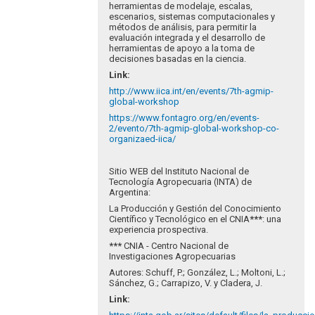
herramientas de modelaje, escalas,
escenarios, sistemas computacionales y
métodos de análisis, para permitir la
evaluación integrada y el desarrollo de
herramientas de apoyo a la toma de
decisiones basadas en la ciencia.
Link
:
http://www.iica.int/en/events/7th-agmip-
global-workshop
https://www.fontagro.org/en/events-
2/evento/7th-agmip-global-workshop-co-
organizaed-iica/
Sitio WEB del Instituto Nacional de
Tecnología Agropecuaria (INTA) de
Argentina:
La Producción y Gestión del Conocimiento
Científico y Tecnológico en el CNIA
***
: una
experiencia prospectiva.
***
CNIA - Centro Nacional de
Investigaciones Agropecuarias
Autores: Schuff, P.; González, L.; Moltoni, L.;
Sánchez, G.; Carrapizo, V. y Cladera, J.
Link
: