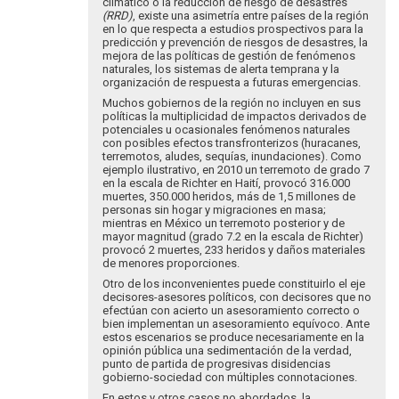
climático o la reducción de riesgo de desastres
(RRD)
, existe una asimetría entre países de la región
en lo que respecta a estudios prospectivos para la
predicción y prevención de riesgos de desastres, la
mejora de las políticas de gestión de fenómenos
naturales, los sistemas de alerta temprana y la
organización de respuesta a futuras emergencias.
Muchos gobiernos de la región no incluyen en sus
políticas la multiplicidad de impactos derivados de
potenciales u ocasionales fenómenos naturales
con posibles efectos transfronterizos (huracanes,
terremotos, aludes, sequías, inundaciones). Como
ejemplo ilustrativo, en 2010 un terremoto de grado 7
en la escala de Richter en Haití, provocó 316.000
muertes, 350.000 heridos, más de 1,5 millones de
personas sin hogar y migraciones en masa;
mientras en México un terremoto posterior y de
mayor magnitud (grado 7.2 en la escala de Richter)
provocó 2 muertes, 233 heridos y daños materiales
de menores proporciones.
Otro de los inconvenientes puede constituirlo el eje
decisores-asesores políticos, con decisores que no
efectúan con acierto un asesoramiento correcto o
bien implementan un asesoramiento equívoco. Ante
estos escenarios se produce necesariamente en la
opinión pública una sedimentación de la verdad,
punto de partida de progresivas disidencias
gobierno-sociedad con múltiples connotaciones.
En estos y otros casos no abordados, la