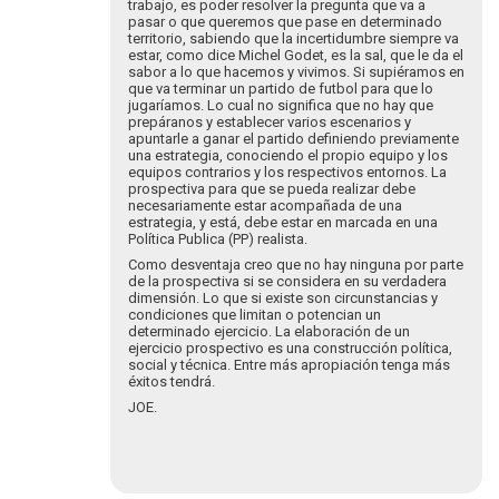
trabajo, es poder resolver la pregunta que va a
las…
pasar o que queremos que pase en determinado
por
territorio, sabiendo que la incertidumbre siempre va
estar, como dice Michel Godet, es la sal, que le da el
jesusdelarocha…
sabor a lo que hacemos y vivimos. Si supiéramos en
que va terminar un partido de futbol para que lo
jugaríamos. Lo cual no significa que no hay que
prepáranos y establecer varios escenarios y
apuntarle a ganar el partido definiendo previamente
una estrategia, conociendo el propio equipo y los
equipos contrarios y los respectivos entornos. La
prospectiva para que se pueda realizar debe
necesariamente estar acompañada de una
estrategia, y está, debe estar en marcada en una
Política Publica (PP) realista.
Como desventaja creo que no hay ninguna por parte
de la prospectiva si se considera en su verdadera
dimensión. Lo que si existe son circunstancias y
condiciones que limitan o potencian un
determinado ejercicio. La elaboración de un
ejercicio prospectivo es una construcción política,
social y técnica. Entre más apropiación tenga más
éxitos tendrá.
JOE.