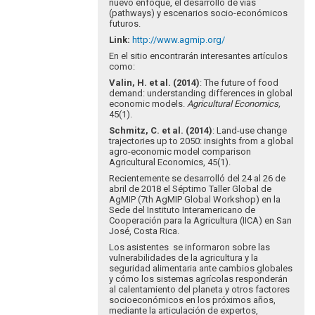
nuevo enfoque, el desarrollo de vías
(pathways) y escenarios socio-económicos
futuros.
Link
:
http://www.agmip.org/
En el sitio encontrarán interesantes artículos
como:
Valin, H. et al. (2014)
: The future of food
demand: understanding differences in global
economic models.
Agricultural Economics,
45(1).
Schmitz, C. et al. (2014)
: Land-use change
trajectories up to 2050: insights from a global
agro-economic model comparison
Agricultural Economics, 45(1).
Recientemente se desarrolló del 24 al 26 de
abril de 2018 el Séptimo Taller Global de
AgMIP (7th AgMIP Global Workshop) en la
Sede del Instituto Interamericano de
Cooperación para la Agricultura (IICA) en San
José, Costa Rica.
Los asistentes se informaron sobre las
vulnerabilidades de la agricultura y la
seguridad alimentaria ante cambios globales
y cómo los sistemas agrícolas responderán
al calentamiento del planeta y otros factores
socioeconómicos en los próximos años,
mediante la articulación de expertos,