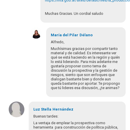
https://inta.gob.ar/sites/default/files/la_produc
Muchas Gracias. Un cordial saludo
En
respuesta
María del Pilar
Délano
a
Alfredo,
Hola
Muchísimas gracias por compartir tanto
Alfredo,
material y de calidad. Es interesante ver
muchas
qué se está haciendo en la región y quién
lo está liderando. Para más adelante me
gracias…
gustaría proponer como tema de
por
discusión la prospectiva y la gestión de
María
riesgos, siento que son enfoques que
del
dialogan bastante bien y donde aun
queda bastante por aportar. Te propongo
Pila…
que tú lideres esa discusión, ¿te animas?
En
respuesta
Luz Stella
Hernández
a
Buenas tardes:
Estimada
La ventaja de emplear la prospectiva como
María
herramienta para construcción de política pública,