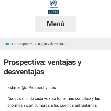
Pasar
al
contenido
principal
Menú
Inicio
Prospectiva: ventajas y desventajas
Sobrescribir
enlaces
Prospectiva: ventajas y
de
desventajas
ayuda
a
Estimad@s Prospectivistas
la
navegación
Nuestro mundo cada vez se torna más complejo y las
enormes incertidumbres a las que nos enfrentamos