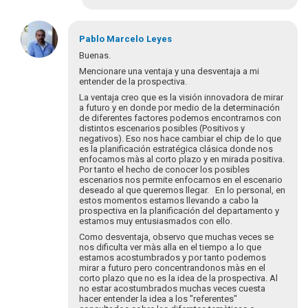
En
respuesta
Pablo Marcelo
Leyes
a
Buenas.
Las
Mencionare una ventaja y una desventaja a mi
ventajas
entender de la prospectiva.
apuntan
La ventaja creo que es la visión innovadora de mirar
a…
a futuro y en donde por medio de la determinación
por
de diferentes factores podemos encontrarnos con
distintos escenarios posibles (Positivos y
blutman@gmail.com
negativos). Eso nos hace cambiar el chip de lo que
es la planificación estratégica clásica donde nos
enfocamos màs al corto plazo y en mirada positiva.
Por tanto el hecho de conocer los posibles
escenarios nos permite enfocarnos en el escenario
deseado al que queremos llegar. En lo personal, en
estos momentos estamos llevando a cabo la
prospectiva en la planificación del departamento y
estamos muy entusiasmados con ello.
Como desventaja, observo que muchas veces se
nos dificulta ver màs alla en el tiempo a lo que
estamos acostumbrados y por tanto podemos
mirar a futuro pero concentrandonos màs en el
corto plazo que no es la idea de la prospectiva. Al
no estar acostumbrados muchas veces cuesta
hacer entender la idea a los "referentes"