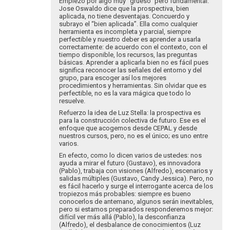
Empiezo por algo muy “grueso” pero fundamental.
Jose Oswaldo dice que la prospectiva, bien
aplicada, no tiene desventajas. Concuerdo y
subrayo el “bien aplicada”. Ella como cualquier
herramienta es incompleta y parcial, siempre
perfectible y nuestro deber es aprender a usarla
correctamente: de acuerdo con el contexto, con el
tiempo disponible, los recursos, las preguntas
básicas. Aprender a aplicarla bien no es fácil pues
significa reconocer las señales del entorno y del
grupo, para escoger así los mejores
procedimientos y herramientas. Sin olvidar que es
perfectible, no es la vara mágica que todo lo
resuelve.
Refuerzo la idea de Luz Stella: la prospectiva es
para la construcción colectiva de futuro. Ese es el
enfoque que acogemos desde CEPAL y desde
nuestros cursos, pero, no es el único; es uno entre
varios.
En efecto, como lo dicen varios de ustedes: nos
ayuda a mirar el futuro (Gustavo), es innovadora
(Pablo), trabaja con visiones (Alfredo), escenarios y
salidas múltiples (Gustavo, Candy Jessica). Pero, no
es fácil hacerlo y surge el interrogante acerca de los
tropiezos más probables: siempre es bueno
conocerlos de antemano, algunos serán inevitables,
pero si estamos preparados responderemos mejor:
difícil ver más allá (Pablo), la desconfianza
(Alfredo), el desbalance de conocimientos (Luz