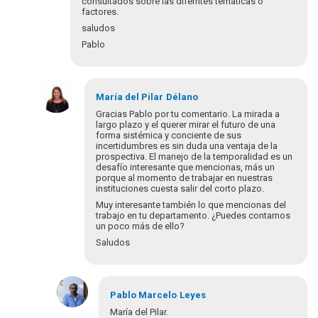
consultados sobre las diferntes temàticas o
factores.
saludos
Pablo
María del Pilar
Délano
Gracias Pablo por tu comentario. La mirada a
largo plazo y el querer mirar el futuro de una
forma sistémica y conciente de sus
incertidumbres es sin duda una ventaja de la
prospectiva. El manejo de la temporalidad es un
desafío interesante que mencionas, más un
porque al momento de trabajar en nuestras
instituciones cuesta salir del corto plazo.
Muy interesante también lo que mencionas del
trabajo en tu departamento. ¿Puedes contarnos
un poco más de ello?
Saludos
En
respuesta
Pablo Marcelo
Leyes
a
María del Pilar.