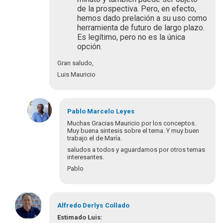
de la prospectiva. Pero, en efecto,
hemos dado prelación a su uso como
herramienta de futuro de largo plazo.
Es legítimo, pero no es la única
opción.
Gran saludo,
Luis Mauricio
Pablo Marcelo
Leyes
Muchas Gracias Mauricio por los conceptos.
Muy buena sintesis sobre el tema. Y muy buen
trabajo el de María.
saludos a todos y aguardamos por otros temas
interesantes.
Pablo
En
respuesta
Alfredo Derlys
Collado
a
Estimado Luis: