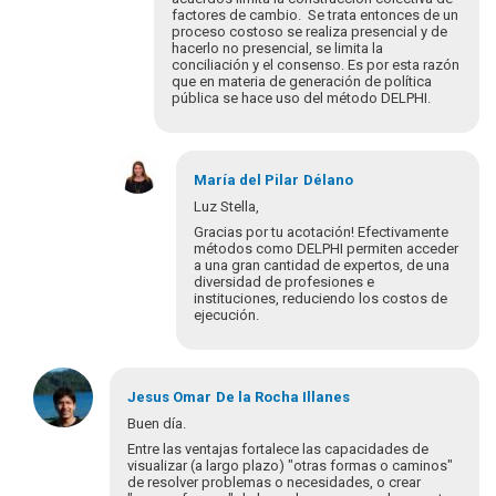
ventaja
factores de cambio. Se trata entonces de un
de…
proceso costoso se realiza presencial y de
por
hacerlo no presencial, se limita la
Luz
conciliación y el consenso. Es por esta razón
que en materia de generación de política
Stella
pública se hace uso del método DELPHI.
Hernández
En
respuesta
María del Pilar
Délano
a
Luz Stella,
Hola
Gracias por tu acotación! Efectivamente
Luz
métodos como DELPHI permiten acceder
Stella,
a una gran cantidad de expertos, de una
diversidad de profesiones e
…
instituciones, reduciendo los costos de
por
ejecución.
María
del
Pila…
En
respuesta
Jesus Omar
De la Rocha Illanes
a
Buen día.
Buenas
Entre las ventajas fortalece las capacidades de
tardes:
visualizar (a largo plazo) "otras formas o caminos"
Dado
de resolver problemas o necesidades, o crear