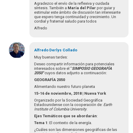
Agradecemos
Agradezco el envío de la reflexiva y cuidada
a
síntesis. También a
María del Pilar
por guiar y
todo-
estimular este ámbito de discusión tan interesante
que espero tenga continuidad y crecimiento. Un
as
cordial y fraternal saludo para todos
y
Alfredo
cada…
por
Luis
Mauricio
Alfredo Derlys
Collado
Cuervo
Muy buenas tardes:
Deseo compartir información para potenciales
interesados sobre el "
SIMPOSIO GEOGRAFÍA
2050"
cuyos datos adjunto a continuación:
GEOGRAFÍA 2050
Alimentando nuestro futuro planeta
15-16 de noviembre, 2018 | Nueva York
Organizado por la Sociedad Geográfica
Estadounidense con la cooperación de:
Earth
Institute of Columbia University
.
Ejes Temáticos que se abordarán
:
Tema 1
: El contexto de la energía.
¿Cuáles son las dimensiones geográficas de las