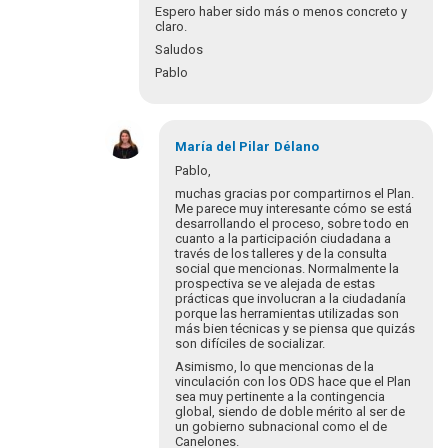
Espero haber sido más o menos concreto y
claro.
Saludos
Pablo
En
respuesta
María del Pilar
Délano
a
Pablo,
Gracias
muchas gracias por compartirnos el Plan.
Pablo
Me parece muy interesante cómo se está
por
desarrollando el proceso, sobre todo en
cuanto a la participación ciudadana a
tu…
través de los talleres y de la consulta
por
social que mencionas. Normalmente la
María
prospectiva se ve alejada de estas
del
prácticas que involucran a la ciudadanía
porque las herramientas utilizadas son
Pila…
más bien técnicas y se piensa que quizás
son difíciles de socializar.
Asimismo, lo que mencionas de la
vinculación con los ODS hace que el Plan
sea muy pertinente a la contingencia
global, siendo de doble mérito al ser de
un gobierno subnacional como el de
Canelones.