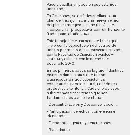
Buenas.
Paso a detallar un poco en que estamos
Mencionare
trabajando.
una…
En Canelones, se está desarrollando un
por
plan de trabajo hacia una nueva versión
Pablo
del plan estratégico canario (PEC) que
incorpora la prospectiva con un horizonte
Leyes
fijado para el año 2040.
Este trabajo tiene una serie de fases que
inició con la capacitación del equipo de
trabajo por medio de un convenio realizado
con la Facultad de Ciencias Sociales –
UDELARy culmina con la agenda de
desarrollo 2040.
En los primeros pasos se lograron identificar
distintas dimensiones que fueron
clasificadas en tres subsistemas
conceptuales: Sociocultural, Económico-
productivo y territorial. Cada uno de esos
subsistemas tienen temas que son
fundamentales para el territorio:
- Descentralización y Desconcentración.
- Participación, derechos, convivencia e
identidades.
- Demografía, género y generaciones.
- Ruralidades.