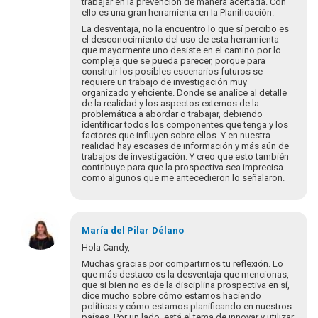
trabajar en la prevención de manera acertada. Con
ello es una gran herramienta en la Planificación.
La desventaja, no la encuentro lo que sí percibo es
el desconocimiento del uso de esta herramienta
que mayormente uno desiste en el camino por lo
compleja que se pueda parecer, porque para
construir los posibles escenarios futuros se
requiere un trabajo de investigación muy
organizado y eficiente. Donde se analice al detalle
de la realidad y los aspectos externos de la
problemática a abordar o trabajar, debiendo
identificar todos los componentes que tenga y los
factores que influyen sobre ellos. Y en nuestra
realidad hay escases de información y más aún de
trabajos de investigación. Y creo que esto también
contribuye para que la prospectiva sea imprecisa
como algunos que me antecedieron lo señalaron.
María del Pilar
Délano
Hola Candy,
Muchas gracias por compartirnos tu reflexión. Lo
que más destaco es la desventaja que mencionas,
que si bien no es de la disciplina prospectiva en sí,
dice mucho sobre cómo estamos haciendo
políticas y cómo estamos planificando en nuestros
países. Por un lado, está el tema de innovar y utilizar