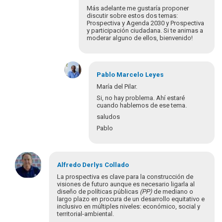
Más adelante me gustaría proponer
discutir sobre estos dos temas:
Prospectiva y Agenda 2030 y Prospectiva
y participación ciudadana. Si te animas a
moderar alguno de ellos, bienvenido!
En
respuesta
Pablo Marcelo
Leyes
a
María del Pilar.
María
Si, no hay problema. Ahí estaré
del
cuando hablemos de ese tema.
Pilar.
saludos
Paso
Pablo
a…
por
Pablo
En
Leyes
Alfredo Derlys
respuesta
Collado
a
La prospectiva es clave para la construcción de
Pablo,
visiones de futuro aunque es necesario ligarla al
diseño de políticas públicas
(PP)
de mediano o
muchas
largo plazo en procura de un desarrollo equitativo e
gracias
inclusivo en múltiples niveles: económico, social y
por…
territorial-ambiental.