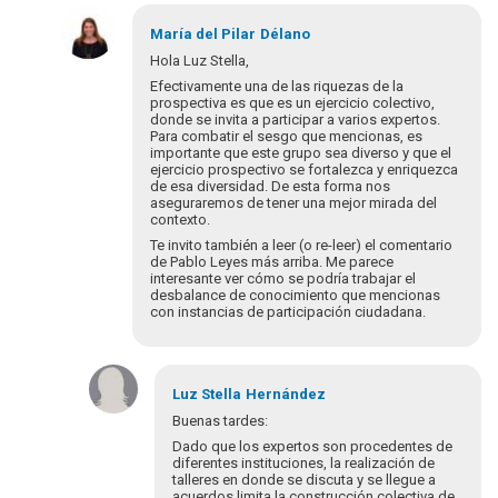
María del Pilar
Délano
Hola Luz Stella,
Efectivamente una de las riquezas de la
prospectiva es que es un ejercicio colectivo,
donde se invita a participar a varios expertos.
Para combatir el sesgo que mencionas, es
importante que este grupo sea diverso y que el
ejercicio prospectivo se fortalezca y enriquezca
de esa diversidad. De esta forma nos
aseguraremos de tener una mejor mirada del
contexto.
Te invito también a leer (o re-leer) el comentario
de Pablo Leyes más arriba. Me parece
interesante ver cómo se podría trabajar el
desbalance de conocimiento que mencionas
con instancias de participación ciudadana.
En
respuesta
Luz Stella
Hernández
a
Buenas tardes:
Buenas
Dado que los expertos son procedentes de
tardes:
diferentes instituciones, la realización de
La
talleres en donde se discuta y se llegue a
acuerdos limita la construcción colectiva de