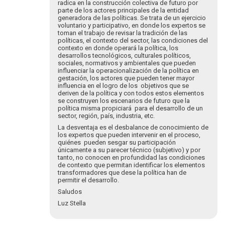
del
radica en la construcción colectiva de futuro por
parte de los actores principales de la entidad
Pilar:
generadora de las políticas. Se trata de un ejercicio
…
voluntario y participativo, en donde los expertos se
por
toman el trabajo de revisar la tradición de las
collado.alfred…
políticas, el contexto del sector, las condiciones del
contexto en donde operará la política, los
desarrollos tecnológicos, culturales políticos,
sociales, normativos y ambientales que pueden
influenciar la operacionalización de la política en
gestación, los actores que pueden tener mayor
influencia en el logro de los objetivos que se
deriven de la política y con todos estos elementos
se construyen los escenarios de futuro que la
política misma propiciará para el desarrollo de un
sector, región, país, industria, etc.
La desventaja es el desbalance de conocimiento de
los expertos que pueden intervenir en el proceso,
quiénes pueden sesgar su participación
únicamente a su parecer técnico (subjetivo) y por
tanto, no conocen en profundidad las condiciones
de contexto que permitan identificar los elementos
transformadores que dese la política han de
permitir el desarrollo.
Saludos
Luz Stella