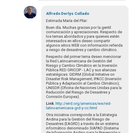
En
respuesta
Alfredo Derlys
Collado
a
Estimada María del Pilar:
La
Buen día. Muchas gracias por la gentil
prospectiva
comunicación y apreciaciones. Respecto de
es
los temas abordados y para quienes estén
interesados en ellos deseo compartir
clave
algunos sitios WEB con información referida
para…
a riesgo de desastres y cambio climático.
por
Respecto del primer tema deseo mencionar
collado.alfred…
la Red Latinoamericana de Gestión del
Riesgo y Cambio Climático en la Inversión
Pública RED GRICCIP - LAC y sus alianzas
estratégicas: GIDRM (Global Initiative on
Disaster Risk Management; IPACC (Inversión
Pública y Adaptación al Cambio Climático);
UNISDR (Oficina de Naciones Unidas para la
Reducción del Riesgo de Desastres y
Comisión Europea).
Link
:
http://
eird.org/americas/we/red-
latinoamericana-grd-y-cc.html
Otra iniciativa corresponde a la Estrategia
Andina para la Gestión del Riesgo de
Desastres (EAGRD) a través de un sistema
informático denominado SIAPAD (Sistema
de Información Andino para la Prevención y