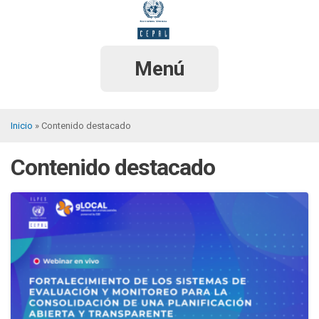
Pasar
al
contenido
principal
Menú
Inicio
Contenido destacado
Sobrescribir
Contenido destacado
enlaces
de
ayuda
a
la
navegación