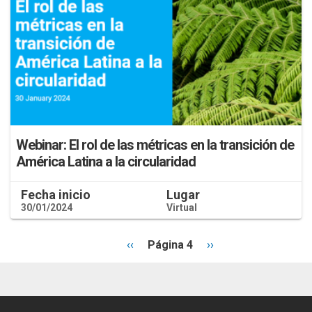
Webinar: El rol de las métricas en la transición de
América Latina a la circularidad
Fecha inicio
Lugar
30/01/2024
Virtual
Página
‹‹
Página 4
Siguiente
››
anterior
página
Paginación