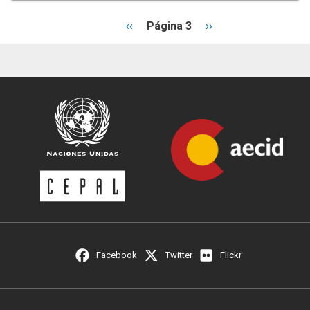
Página
‹‹
Página 3
Siguiente
››
anterior
página
Paginación
Facebook
Twitter
Flickr