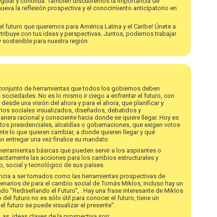
gular y continua. También discutiremos la importancia de
ueva la reflexión prospectiva y el conocimiento anticipatorio en
r el futuro que queremos para América Latina y el Caribe! Únete a
tribuye con tus ideas y perspectivas. Juntos, podemos trabajar
y sostenible para nuestra región.
n conjunto de herramientas que todos los gobiernos deben
 sociedades. No es lo mismo ir ciego a enfrentar el futuro, con
desde una visión del ahora y para el ahora, que planificar y
ios sociales visualizados, diseñados, debatidos y
ra racional y consciente hacia donde se quiere llegar. Hoy es
atos presidenciales, alcaldías o gobernaciones, que exigen votos
te lo que quieren cambiar, a donde quieren llegar y qué
 entregar una vez finalice su mandato.
herramientas básicas que pueden servir a los aspirantes o
actamente las acciones para los cambios estructurales y
o, social y tecnológico de sus países.
ncia a ser tomados como las herramientas prospectivas de
enarios de para el cambio social de Tomás Miklos, incluso hay un
ado "Rediseñando el Futuro", . Hay una frase interesante de Miklos
el futuro no es sólo útil para conocer el futuro, tiene un
 futuro se puede visualizar el presente".
as ideas claves de la prospectiva son: