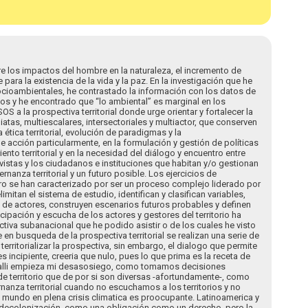
e los impactos del hombre en la naturaleza, el incremento de
para la existencia de la vida y la paz. En la investigación que he
ocioambientales, he contrastado la información con los datos de
s y he encontrado que “lo ambiental” es marginal en los
S a la prospectiva territorial donde urge orientar y fortalecer la
tas, multiescalares, intersectoriales y multiactor, que conserven
ética territorial, evolución de paradigmas y la
acción particularmente, en la formulación y gestión de políticas
nto territorial y en la necesidad del diálogo y encuentro entre
istas y los ciudadanos e instituciones que habitan y/o gestionan
bernanza territorial y un futuro posible. Los ejercicios de
ro se han caracterizado por ser un proceso complejo liderado por
itan el sistema de estudio, identifican y clasifican variables,
de actores, construyen escenarios futuros probables y definen
icipación y escucha de los actores y gestores del territorio ha
iva subanacional que he podido asistir o de los cuales he visto
en busqueda de la prospectiva territorial se realizan una serie de
territorializar la prospectiva, sin embargo, el dialogo que permite
s incipiente, creeria que nulo, pues lo que prima es la receta de
a, alli empieza mi desasosiego, como tomamos decisiones
 territorio que de por si son diversas -afortundamente-, como
anza territorial cuando no escuchamos a los territorios y no
 mundo en plena crisis climatica es proocupante. Latinoamerica y
a decolonización, como una obligación como un derecho, pero la