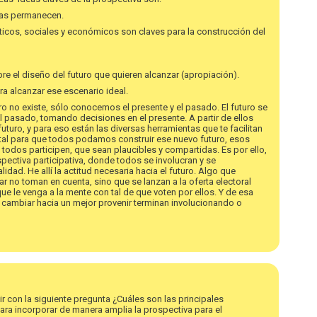
mas permanecen.
líticos, sociales y económicos son claves para la construcción del
e el diseño del futuro que quieren alcanzar (apropiación).
ra alcanzar ese escenario ideal.
o no existe, sólo conocemos el presente y el pasado. El futuro se
el pasado, tomando decisiones en el presente. A partir de ellos
turo, y para eso están las diversas herramientas que te facilitan
tal para que todos podamos construir ese nuevo futuro, esos
todos participen, que sean plaucibles y compartidas. Es por ello,
spectiva participativa, donde todos se involucran y se
ad. He allí la actitud necesaria hacia el futuro. Algo que
 no toman en cuenta, sino que se lanzan a la oferta electoral
 le venga a la mente con tal de que voten por ellos. Y de esa
cambiar hacia un mejor provenir terminan involucionando o
ir con la siguiente pregunta ¿Cuáles son las principales
para incorporar de manera amplia la prospectiva para el