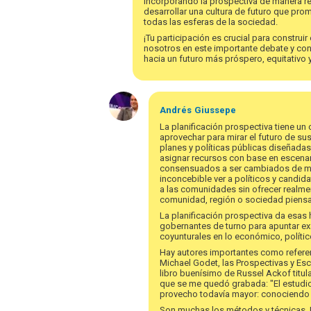
incorporando la prospectiva de manera re
desarrollar una cultura de futuro que prom
todas las esferas de la sociedad.
¡Tu participación es crucial para construi
nosotros en este importante debate y con
hacia un futuro más próspero, equitativo 
Andrés
Giussepe
La planificación prospectiva tiene u
aprovechar para mirar el futuro de sus
planes y políticas públicas diseñadas 
asignar recursos con base en escenar
consensuados a ser cambiados de mane
inconcebible ver a políticos y candid
a las comunidades sin ofrecer realmen
comunidad, región o sociedad piensan
La planificación prospectiva da esas 
gobernantes de turno para apuntar ex
coyunturales en lo económico, polític
Hay autores importantes como refere
Michael Godet, las Prospectivas y Esc
libro buenísimo de Russel Ackof titul
que se me quedó grabada: "El estudio d
provecho todavía mayor: conociendo el
Son muchas los métodos y técnicas. L