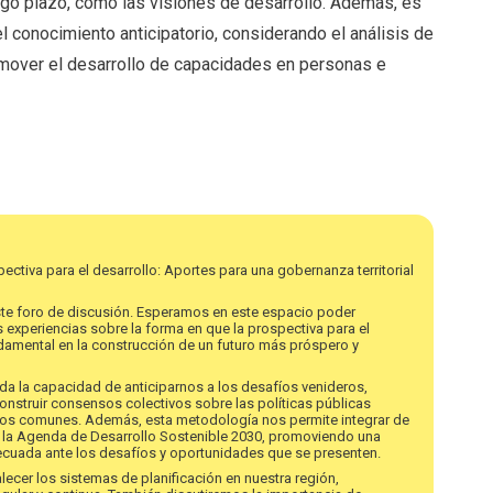
argo plazo, como las visiones de desarrollo. Además, es
el conocimiento anticipatorio, considerando el análisis de
omover el desarrollo de capacidades en personas e
spectiva para el desarrollo: Aportes para una gobernanza territorial
ste foro de discusión. Esperamos en este espacio poder
 experiencias sobre la forma en que la prospectiva para el
damental en la construcción de un futuro más próspero y
nda la capacidad de anticiparnos a los desafíos venideros,
construir consensos colectivos sobre las políticas públicas
ivos comunes. Además, esta metodología nos permite integrar de
e la Agenda de Desarrollo Sostenible 2030, promoviendo una
ecuada ante los desafíos y oportunidades que se presenten.
ecer los sistemas de planificación en nuestra región,