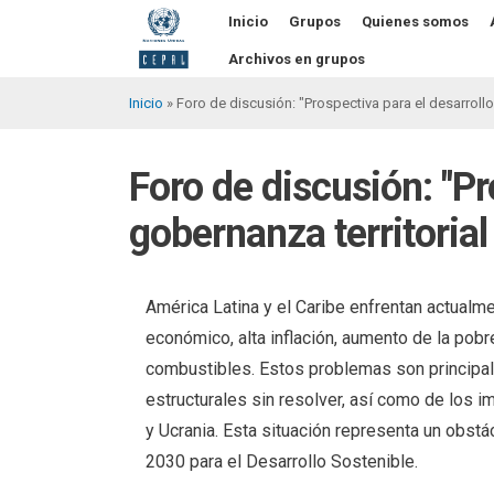
Pasar
Inicio
Grupos
Quienes somos
al
contenido
Archivos en grupos
principal
Inicio
Foro de discusión: "Prospectiva para el desarrollo
Sobrescribir
enlaces
Foro de discusión: "Pr
de
gobernanza territorial
ayuda
a
la
América Latina y el Caribe enfrentan actualme
económico, alta inflación, aumento de la pob
navegación
combustibles. Estos problemas son principal
estructurales sin resolver, así como de los i
y Ucrania. Esta situación representa un obstá
2030 para el Desarrollo Sostenible.