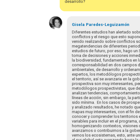
desarrollo?
al
foro
virtual…
por
Gisela
Paredes-Leguizamón
csandoval
Diferentes estudios han alertado sobr
conflictos y el riesgo que esto supone 
venido realizando sobre conflictos s
megatendencias de diferentes periodo
estudios de futuro, por eso, hago un SO
toma de decisiones y acciones inmedia
la biodiversidad, fundamentados en la 
corresponsabilidad en dos campos de 
ambientales, de desarrollo y ordenamie
expertos, los metodólogos prospectiv
el territorio, así se avanzaria en la go
prospectiva son muy interesantes, pe
metodólogos prospectivistas, que delim
analizan tendencias, comportamiento 
líneas de acción, sin embargo, la part
sido mínima. En los casos de prospect
y analizado resultados, he notado que 
mapas muy interesantes, con el fin de 
conocer y comprender los territorios e
variables para incluir en el program
homogenizando contextos, visiones de
avanzamos o contribuimos a la gobern
vemos los ecosistemas, esto, ante un
el sur global esta avanzando hacia l