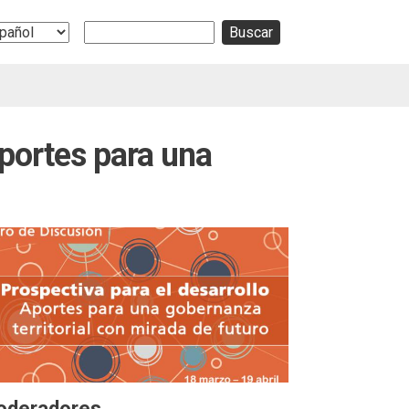
Buscar
ect
r
guage
Aportes para una
oderadores