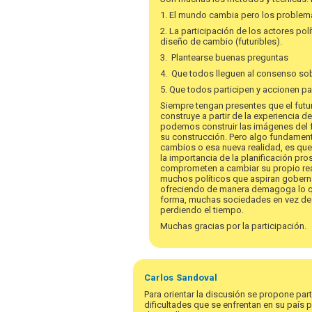
1. El mundo cambia pero los proble
2. La participación de los actores po
diseño de cambio (futuribles).
3. Plantearse buenas preguntas
4. Que todos lleguen al consenso sobr
5. Que todos participen y accionen pa
Siempre tengan presentes que el futur
construye a partir de la experiencia d
podemos construir las imágenes del fu
su construcción. Pero algo fundamen
cambios o esa nueva realidad, es que 
la importancia de la planificación pro
comprometen a cambiar su propio realid
muchos políticos que aspiran gobernar
ofreciendo de manera demagoga lo que
forma, muchas sociedades en vez de 
perdiendo el tiempo.
Muchas gracias por la participación.
En
respuesta
Carlos
Sandoval
a
Para orientar la discusión se propone part
¡Bienvenida
dificultades que se enfrentan en su país 