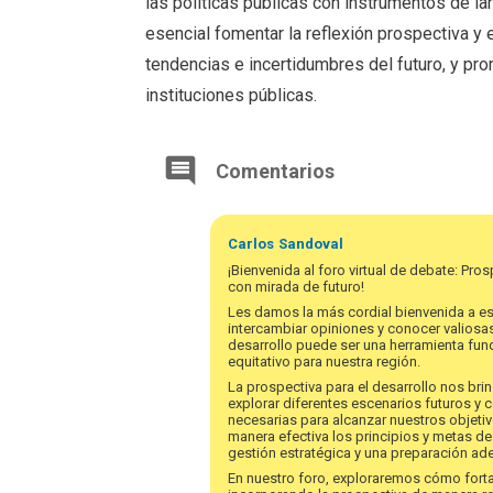
las políticas públicas con instrumentos de l
esencial fomentar la reflexión prospectiva y 
tendencias e incertidumbres del futuro, y pr
instituciones públicas.
Comentarios
Carlos
Sandoval
¡Bienvenida al foro virtual de debate: Pro
con mirada de futuro!
Les damos la más cordial bienvenida a e
intercambiar opiniones y conocer valiosas
desarrollo puede ser una herramienta fun
equitativo para nuestra región.
La prospectiva para el desarrollo nos bri
explorar diferentes escenarios futuros y 
necesarias para alcanzar nuestros objet
manera efectiva los principios y metas d
gestión estratégica y una preparación ad
En nuestro foro, exploraremos cómo fortal