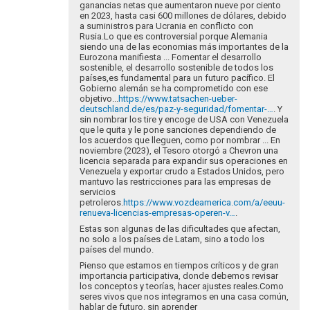
ganancias netas que aumentaron nueve por ciento
en 2023, hasta casi 600 millones de dólares, debido
a suministros para Ucrania en conflicto con
Rusia.Lo que es controversial porque Alemania
siendo una de las economias más importantes de la
Eurozona manifiesta ... Fomentar el desarrollo
sostenible, el desarrollo sostenible de todos los
países,es fundamental para un futuro pacífico. El
Gobierno alemán se ha comprometido con ese
objetivo...
https://www.tatsachen-ueber-
deutschland.de/es/paz-y-seguridad/fomentar-…
. Y
sin nombrar los tire y encoge de USA con Venezuela
que le quita y le pone sanciones dependiendo de
los acuerdos que lleguen, como por nombrar ... En
noviembre (2023), el Tesoro otorgó a Chevron una
licencia separada para expandir sus operaciones en
Venezuela y exportar crudo a Estados Unidos, pero
mantuvo las restricciones para las empresas de
servicios
petroleros.
https://www.vozdeamerica.com/a/eeuu-
renueva-licencias-empresas-operen-v…
.
Estas son algunas de las dificultades que afectan,
no solo a los países de Latam, sino a todo los
países del mundo.
Pienso que estamos en tiempos críticos y de gran
importancia participativa, donde debemos revisar
los conceptos y teorías, hacer ajustes reales.Como
seres vivos que nos integramos en una casa común,
hablar de futuro, sin aprender