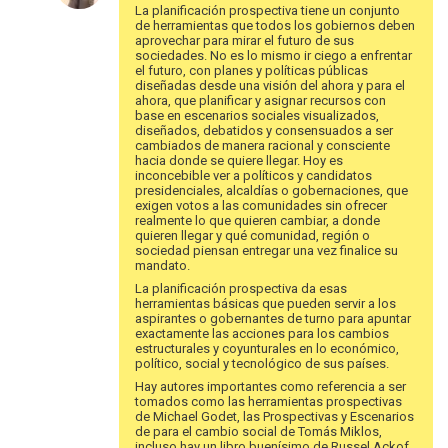
La planificación prospectiva tiene un conjunto
de herramientas que todos los gobiernos deben
aprovechar para mirar el futuro de sus
sociedades. No es lo mismo ir ciego a enfrentar
el futuro, con planes y políticas públicas
diseñadas desde una visión del ahora y para el
ahora, que planificar y asignar recursos con
base en escenarios sociales visualizados,
diseñados, debatidos y consensuados a ser
cambiados de manera racional y consciente
hacia donde se quiere llegar. Hoy es
inconcebible ver a políticos y candidatos
presidenciales, alcaldías o gobernaciones, que
exigen votos a las comunidades sin ofrecer
realmente lo que quieren cambiar, a donde
quieren llegar y qué comunidad, región o
sociedad piensan entregar una vez finalice su
mandato.
La planificación prospectiva da esas
herramientas básicas que pueden servir a los
aspirantes o gobernantes de turno para apuntar
exactamente las acciones para los cambios
estructurales y coyunturales en lo económico,
político, social y tecnológico de sus países.
Hay autores importantes como referencia a ser
tomados como las herramientas prospectivas
de Michael Godet, las Prospectivas y Escenarios
de para el cambio social de Tomás Miklos,
incluso hay un libro buenísimo de Russel Ackof