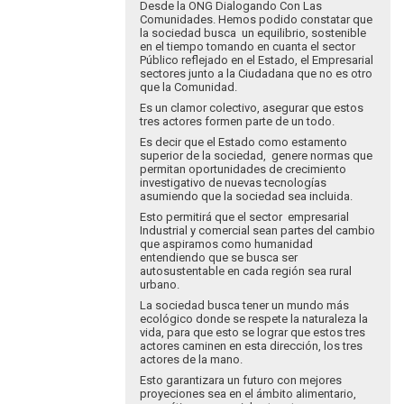
a
Desde la ONG Dialogando Con Las
Estimado:
Comunidades. Hemos podido constatar que
la sociedad busca un equilibrio, sostenible
en el tiempo tomando en cuanta el sector
Muchas
Público reflejado en el Estado, el Empresarial
gracias…
sectores junto a la Ciudadana que no es otro
por
que la Comunidad.
csandoval
Es un clamor colectivo, asegurar que estos
tres actores formen parte de un todo.
Es decir que el Estado como estamento
superior de la sociedad, genere normas que
permitan oportunidades de crecimiento
investigativo de nuevas tecnologías
asumiendo que la sociedad sea incluida.
Esto permitirá que el sector empresarial
Industrial y comercial sean partes del cambio
que aspiramos como humanidad
entendiendo que se busca ser
autosustentable en cada región sea rural
urbano.
La sociedad busca tener un mundo más
ecológico donde se respete la naturaleza la
vida, para que esto se lograr que estos tres
actores caminen en esta dirección, los tres
actores de la mano.
Esto garantizara un futuro con mejores
proyeciones sea en el ámbito alimentario,