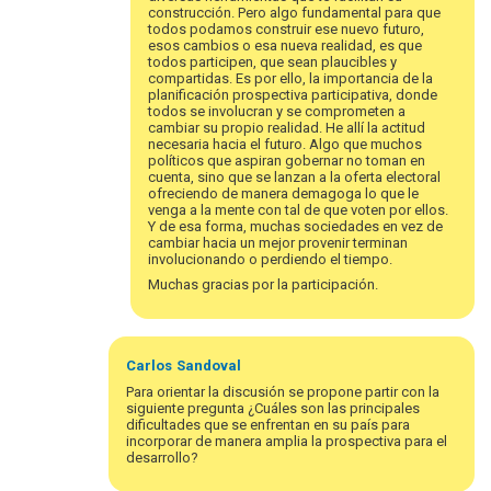
construcción. Pero algo fundamental para que
todos podamos construir ese nuevo futuro,
esos cambios o esa nueva realidad, es que
todos participen, que sean plaucibles y
compartidas. Es por ello, la importancia de la
planificación prospectiva participativa, donde
todos se involucran y se comprometen a
cambiar su propio realidad. He allí la actitud
necesaria hacia el futuro. Algo que muchos
políticos que aspiran gobernar no toman en
cuenta, sino que se lanzan a la oferta electoral
ofreciendo de manera demagoga lo que le
venga a la mente con tal de que voten por ellos.
Y de esa forma, muchas sociedades en vez de
cambiar hacia un mejor provenir terminan
involucionando o perdiendo el tiempo.
Muchas gracias por la participación.
En
respuesta
Carlos
Sandoval
a
Para orientar la discusión se propone partir con la
¡Bienvenida
siguiente pregunta ¿Cuáles son las principales
dificultades que se enfrentan en su país para
al
incorporar de manera amplia la prospectiva para el
foro
desarrollo?
virtual…