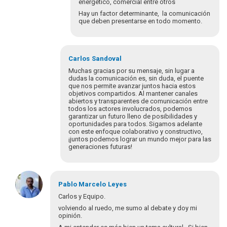
energético, comercial entre otros
Hay un factor determinante, la comunicación
que deben presentarse en todo momento.
Carlos
Sandoval
Muchas gracias por su mensaje, sin lugar a
dudas la comunicación es, sin duda, el puente
que nos permite avanzar juntos hacia estos
objetivos compartidos. Al mantener canales
abiertos y transparentes de comunicación entre
todos los actores involucrados, podemos
garantizar un futuro lleno de posibilidades y
oportunidades para todos. Sigamos adelante
con este enfoque colaborativo y constructivo,
¡juntos podemos lograr un mundo mejor para las
generaciones futuras!
En
respuesta
Pablo Marcelo
Leyes
a
Carlos y Equipo.
Desde
volviendo al ruedo, me sumo al debate y doy mi
la
opinión.
ONG