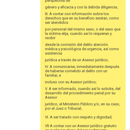
perspectiva de
género y eficacia y con la debida diligencia;
III. A contar con información sobre los
derechos que en su beneficio existan, como
ser atendidos
por personal del mismo sexo, o del sexo que
la víctima elija, cuando así lo requieran y
recibir
desde la comisión del delito atención
médica y psicológica de urgencia, así como
asistencia
jurídica a través de un Asesor jurídico;
IV. A comunicarse, inmediatamente después
de haberse cometido el delito con un
familiar, e
incluso con su Asesor jurídico;
V. A ser informado, cuando así lo solicite, del
desarrollo del procedimiento penal por su
Asesor
jurídico, el Ministerio Público y/o, en su caso,
por el Juez o Tribunal;
VI. A ser tratado con respeto y dignidad;
VlI A contar con un Asesor jurídico gratuito