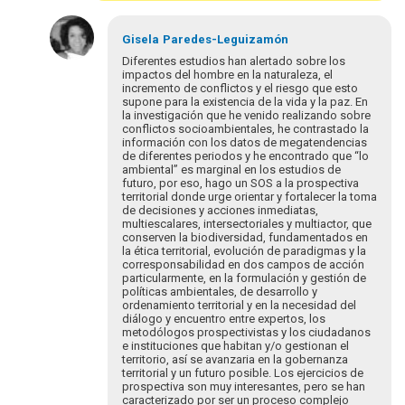
por
csandoval
Gisela
Paredes-Leguizamón
Diferentes estudios han alertado sobre los
impactos del hombre en la naturaleza, el
incremento de conflictos y el riesgo que esto
supone para la existencia de la vida y la paz. En
la investigación que he venido realizando sobre
conflictos socioambientales, he contrastado la
información con los datos de megatendencias
de diferentes periodos y he encontrado que “lo
ambiental” es marginal en los estudios de
futuro, por eso, hago un SOS a la prospectiva
territorial donde urge orientar y fortalecer la toma
de decisiones y acciones inmediatas,
multiescalares, intersectoriales y multiactor, que
conserven la biodiversidad, fundamentados en
la ética territorial, evolución de paradigmas y la
corresponsabilidad en dos campos de acción
particularmente, en la formulación y gestión de
políticas ambientales, de desarrollo y
ordenamiento territorial y en la necesidad del
diálogo y encuentro entre expertos, los
metodólogos prospectivistas y los ciudadanos
e instituciones que habitan y/o gestionan el
territorio, así se avanzaria en la gobernanza
territorial y un futuro posible. Los ejercicios de
prospectiva son muy interesantes, pero se han
caracterizado por ser un proceso complejo