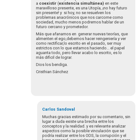
a
coexistir
(
existencia simultánea)
en este
maravilloso presente, es una Utopía, ¡no hay futuro
sin presente! y si hoy, no se resuelven los
problemas anacrónicos que nos carcome como
sociedad, mucho menos podremos hablar de un
futuro cercano y prometedor.
Más que afanarnos en generar nuevas teorías, que
alimenten el ego,debemos hacer reingeniería y ver
como rectificar,lo escrito en el pasado, ser muy
estrictos con lo que estamos haciendo... el papel
aguanta todo, pero llevar acabo lo escrito, es lo
más dificil de lograr.
Dios los bendiga.
Cristhian Sánchez
Carlos
Sandoval
Muchas gracias estimado por su comentario, sin
lugar a duda existe una brecha entre los
conceptos y la realidad. y es relevante analizar
aspectos como la posible vinculación que se
podría realizar entre los ODS, la corrupción y el