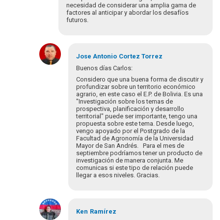
necesidad de considerar una amplia gama de
factores al anticipar y abordar los desafíos
futuros.
En
respuesta
Jose Antonio
Cortez Torrez
a
Buenos días Carlos:
Hola
Considero que una buena forma de discutir y
Carlos:
profundizar sobre un territorio económico
Como
agrario, en este caso el E.P. de Bolivia. Es una
"Investigación sobre los temas de
analogía…
prospectiva, planificación y desarrollo
por
territorial" puede ser importante, tengo una
Jose
propuesta sobre este tema. Desde luego,
Antonio
vengo apoyado por el Postgrado de la
Facultad de Agronomía de la Universidad
Mayor de San Andrés. Para el mes de
septiembre podríamos tener un producto de
investigación de manera conjunta. Me
comunicas si este tipo de relación puede
llegar a esos niveles. Gracias.
En
respuesta
Ken
Ramírez