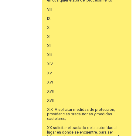
en cualquier etapa del procedimiento
VIII
IX
X
XI
XII
XIII
XIV
XV
XVI
XVII
XVIII
XIX A solicitar medidas de protección,
providencias precautorias y medidas
cautelares;
XX solicitar el traslado de la autoridad al
lugar en donde se encuentre, para ser