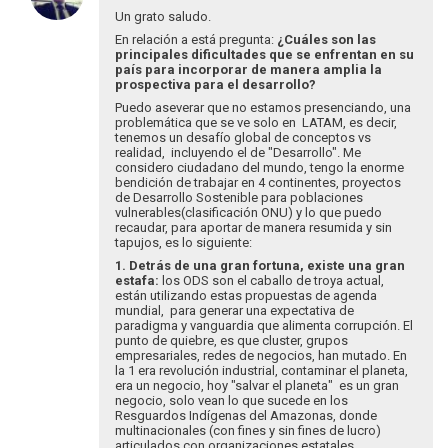
a
Un grato saludo.
Carlos
En relación a está pregunta:
¿Cuáles son las
y
principales dificultades que se enfrentan en su
Equipo.
país para incorporar de manera amplia la
prospectiva para el desarrollo?
volviendo…
por
Puedo aseverar que no estamos presenciando, una
problemática que se ve solo en LATAM, es decir,
Pablo
tenemos un desafío global de conceptos vs
Leyes
realidad, incluyendo el de "Desarrollo". Me
considero ciudadano del mundo, tengo la enorme
bendición de trabajar en 4 continentes, proyectos
de Desarrollo Sostenible para poblaciones
vulnerables(clasificación ONU) y lo que puedo
recaudar, para aportar de manera resumida y sin
tapujos, es lo siguiente:
1. Detrás de una gran fortuna, existe una gran
estafa:
los ODS son el caballo de troya actual,
están utilizando estas propuestas de agenda
mundial, para generar una expectativa de
paradigma y vanguardia que alimenta corrupción. El
punto de quiebre, es que cluster, grupos
empresariales, redes de negocios, han mutado. En
la 1 era revolución industrial, contaminar el planeta,
era un negocio, hoy "salvar el planeta" es un gran
negocio, solo vean lo que sucede en los
Resguardos Indígenas del Amazonas, donde
multinacionales (con fines y sin fines de lucro)
articulados con organizaciones estatales,