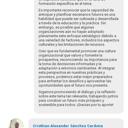
formación específica en el tema.
Es importante reconocer que la capacidad de
anticipar y planificar escenarios futuros es una
habilidad que puede ser cultivada y desarrollada
a través de la educación y la práctica. Sin
embargo, es posible que algunas
organizaciones aún no hayan adoptado
plenamente este enfoque estratégico debido a
una variedad de factores, incluidos los aspectos
culturales y las limitaciones de recursos.
Creo que es fundamental promover una cultura
organizacional que valore y fomente la
prospectiva, reconociendo su importancia para
la toma de decisiones informadas y la
adaptación a entornos cambiantes. Al integrar
esta perspectiva en nuestras prácticas y
procesos, podemos estar mejor preparados
para enfrentar los desafíos y aprovechar las
oportunidades que el futuro nos presenta.
Sigamos promoviendo el diálogo y la reflexión
sobre este tema tan relevante, trabajando juntos
para construir un futuro más próspero y
sostenible para todos. ¡Gracias por tu aporte!
En
respuesta
Cristhian Alexander
Sánchez Cardona