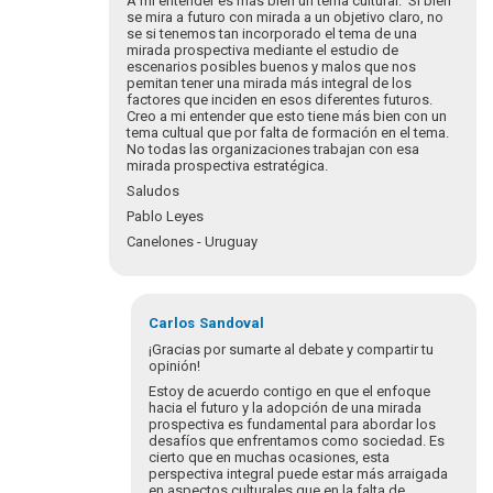
A mi entender es más bien un tema cultural. Si bien
Dialogando
se mira a futuro con mirada a un objetivo claro, no
Con…
se si tenemos tan incorporado el tema de una
mirada prospectiva mediante el estudio de
por
escenarios posibles buenos y malos que nos
Ken
pemitan tener una mirada más integral de los
Ramirez
factores que inciden en esos diferentes futuros.
Creo a mi entender que esto tiene más bien con un
tema cultual que por falta de formación en el tema.
No todas las organizaciones trabajan con esa
mirada prospectiva estratégica.
Saludos
Pablo Leyes
Canelones - Uruguay
Carlos
Sandoval
¡Gracias por sumarte al debate y compartir tu
opinión!
Estoy de acuerdo contigo en que el enfoque
hacia el futuro y la adopción de una mirada
prospectiva es fundamental para abordar los
desafíos que enfrentamos como sociedad. Es
cierto que en muchas ocasiones, esta
perspectiva integral puede estar más arraigada
en aspectos culturales que en la falta de