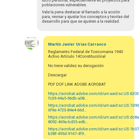
lucro personal, especialmente en proyectos para
poblaciones vulnerables.
Vale la pena destacar el llamado a la acción
para, revisar y ajustar los conceptos y teorías del
desarrollo para que se ajusten a la realidad.
En
respuesta
Martín Javier
Urías Carrasco
a
Reglamento Federal de Toxicomania 1940
Un
Activo Artículo 14Constituciónal
grato
No tiene validez su derogación
saludo.
En
Descargar
relación…
PDF DOF LINK ADOBE ACROBAT
por
Cristhian
https://acrobat.adobe.com/id/urn:aaid:sc:US:620
Sánchez
fc39-44a5-96db-a08…
https://acrobat.adobe.com/id/urn:aaid:sc:US:7d90
6f9e-4723-84e4-66d…
https://acrobat.adobe.com/id/urn:aaid:sc:US:dc8
8092-469a-bd35-edb…
https://acrobat.adobe.com/id/urn:aaid:sc:US:1b0
b38f-495d-9167-4f9…