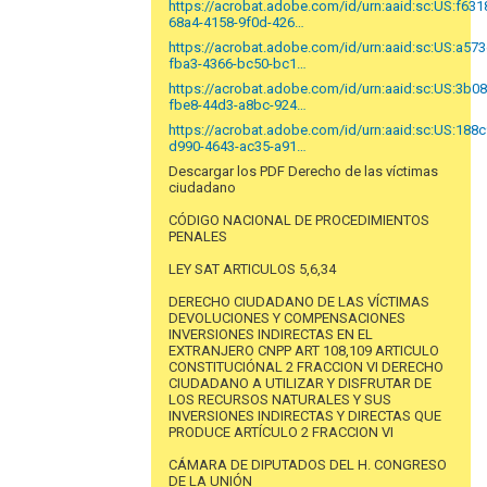
https://acrobat.adobe.com/id/urn:aaid:sc:US:f63
68a4-4158-9f0d-426…
https://acrobat.adobe.com/id/urn:aaid:sc:US:a57
fba3-4366-bc50-bc1…
https://acrobat.adobe.com/id/urn:aaid:sc:US:3b0
fbe8-44d3-a8bc-924…
https://acrobat.adobe.com/id/urn:aaid:sc:US:188
d990-4643-ac35-a91…
Descargar los PDF Derecho de las víctimas
ciudadano
CÓDIGO NACIONAL DE PROCEDIMIENTOS
PENALES
LEY SAT ARTICULOS 5,6,34
DERECHO CIUDADANO DE LAS VÍCTIMAS
DEVOLUCIONES Y COMPENSACIONES
INVERSIONES INDIRECTAS EN EL
EXTRANJERO CNPP ART 108,109 ARTICULO
CONSTITUCIÓNAL 2 FRACCION VI DERECHO
CIUDADANO A UTILIZAR Y DISFRUTAR DE
LOS RECURSOS NATURALES Y SUS
INVERSIONES INDIRECTAS Y DIRECTAS QUE
PRODUCE ARTÍCULO 2 FRACCION VI
CÁMARA DE DIPUTADOS DEL H. CONGRESO
DE LA UNIÓN