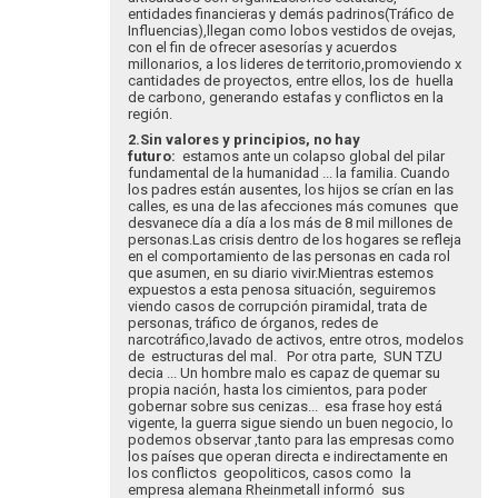
entidades financieras y demás padrinos(Tráfico de
Influencias),llegan como lobos vestidos de ovejas,
con el fin de ofrecer asesorías y acuerdos
millonarios, a los lideres de territorio,promoviendo x
cantidades de proyectos, entre ellos, los de huella
de carbono, generando estafas y conflictos en la
región.
2.Sin valores y principios, no hay
futuro:
estamos ante un colapso global del pilar
fundamental de la humanidad ... la familia. Cuando
los padres están ausentes, los hijos se crían en las
calles, es una de las afecciones más comunes que
desvanece día a día a los más de 8 mil millones de
personas.Las crisis dentro de los hogares se refleja
en el comportamiento de las personas en cada rol
que asumen, en su diario vivir.Mientras estemos
expuestos a esta penosa situación, seguiremos
viendo casos de corrupción piramidal, trata de
personas, tráfico de órganos, redes de
narcotráfico,lavado de activos, entre otros, modelos
de estructuras del mal. Por otra parte, SUN TZU
decia ... Un hombre malo es capaz de quemar su
propia nación, hasta los cimientos, para poder
gobernar sobre sus cenizas... esa frase hoy está
vigente, la guerra sigue siendo un buen negocio, lo
podemos observar ,tanto para las empresas como
los países que operan directa e indirectamente en
los conflictos geopoliticos, casos como la
empresa alemana Rheinmetall informó sus