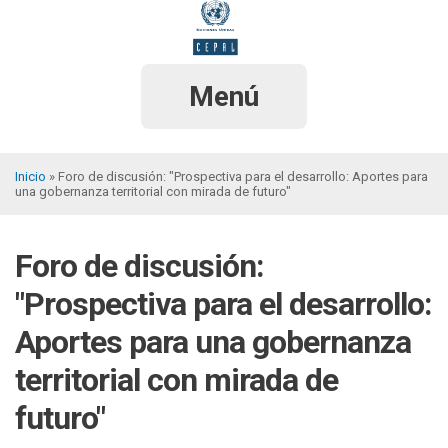
Pasar
al
contenido
principal
Menú
Inicio
Foro de discusión: "Prospectiva para el desarrollo: Aportes para
una gobernanza territorial con mirada de futuro"
Sobrescribir
enlaces
Foro de discusión:
de
ayuda
"Prospectiva para el desarrollo:
a
Aportes para una gobernanza
la
territorial con mirada de
navegación
futuro"