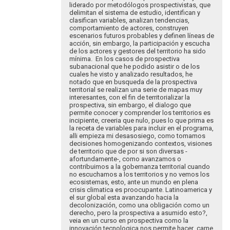
liderado por metodólogos prospectivistas, que
delimitan el sistema de estudio, identifican y
clasifican variables, analizan tendencias,
comportamiento de actores, construyen
escenarios futuros probables y definen líneas de
acción, sin embargo, la participación y escucha
de los actores y gestores del territorio ha sido
mínima. En los casos de prospectiva
subanacional que he podido asistir o de los
cuales he visto y analizado resultados, he
notado que en busqueda de la prospectiva
territorial se realizan una serie de mapas muy
interesantes, con el fin de territorializar la
prospectiva, sin embargo, el dialogo que
permite conocer y comprender los territorios es
incipiente, creeria que nulo, pues lo que prima es
la receta de variables para incluir en el programa,
alli empieza mi desasosiego, como tomamos
decisiones homogenizando contextos, visiones
de territorio que de por si son diversas -
afortundamente-, como avanzamos o
contribuimos a la gobernanza territorial cuando
no escuchamos a los territorios y no vemos los
ecosistemas, esto, ante un mundo en plena
crisis climatica es proocupante. Latinoamerica y
el sur global esta avanzando hacia la
decolonización, como una obligación como un
derecho, pero la prospectiva a asumido esto?,
veia en un curso en prospectiva como la
innovación tecnologica nos permite hacer carne