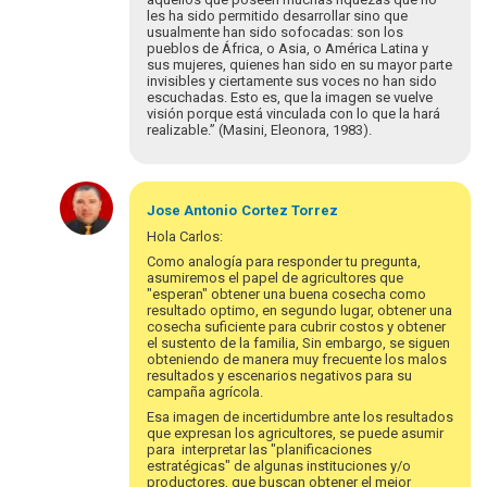
les ha sido permitido desarrollar sino que
usualmente han sido sofocadas: son los
pueblos de África, o Asia, o América Latina y
sus mujeres, quienes han sido en su mayor parte
invisibles y ciertamente sus voces no han sido
escuchadas. Esto es, que la imagen se vuelve
visión porque está vinculada con lo que la hará
realizable.” (Masini, Eleonora, 1983).
En
respuesta
Jose Antonio
Cortez Torrez
a
Hola Carlos:
Para
Como analogía para responder tu pregunta,
orientar
asumiremos el papel de agricultores que
la
"esperan" obtener una buena cosecha como
resultado optimo, en segundo lugar, obtener una
discusión…
cosecha suficiente para cubrir costos y obtener
por
el sustento de la familia, Sin embargo, se siguen
csandoval
obteniendo de manera muy frecuente los malos
resultados y escenarios negativos para su
campaña agrícola.
Esa imagen de incertidumbre ante los resultados
que expresan los agricultores, se puede asumir
para interpretar las "planificaciones
estratégicas" de algunas instituciones y/o
productores, que buscan obtener el mejor