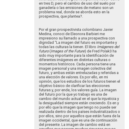
en tres D, pero el cambio de uso del suelo por
ganadería o las emisiones de metano son un
problema real, donde se aborda esto en la
prospectiva, que plantea?.
Por el gran prospectivista colombiano Javier
Medina, conoci de Eleonora Barbieri me
impresiono su llamado a una prospectiva con
dignidad “La imagen del futuro es importante y
todas las culturas la tienen. El libro
Imágenes del
futuro
(
Images
of
the
Future
) de Fred Polak3 ha
sido muy importante para la identificación de
diferentes imágenes en distintas culturas o
momentos históricos. Cada persona tiene una
imagen personal y una imagen colectiva del
futuro, y ambas están entrelazadas y referidas a
una elección de valores. Es por ello, en mi
opinión, que los estudios de los futuros tienen el
objetivo básico de clarificar las elecciones
futuras y, por ende, los valores guía. La imagen
del futuro por la que yo trabajo es una de
cambio del mundo actual en el que la injusticia y
la desigualdad siempre están creciendo. Es en y
por ello que la imagen que tengo no puede ser
realizada dentro de los países industrializados o
por ellos, sino por aquellos que están fuera de la
imagen occidental, que es una de continuación
del presente. La imagen de cambio está en
aquellos que poseen muchas riquezas que no