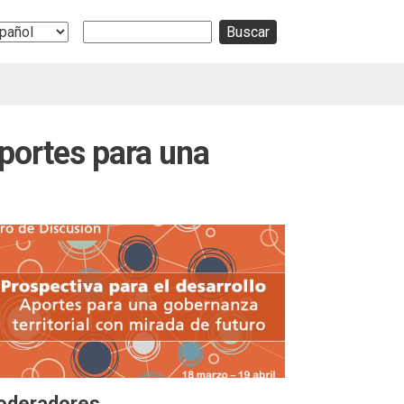
Buscar
ect
r
guage
Aportes para una
oderadores