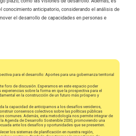
argo plazo, como las visiones de desarrollo. Además, es
el conocimiento anticipatorio, considerando el análisis de
omover el desarrollo de capacidades en personas e
spectiva para el desarrollo: Aportes para una gobernanza territorial
ste foro de discusión. Esperamos en este espacio poder
 experiencias sobre la forma en que la prospectiva para el
damental en la construcción de un futuro más próspero y
nda la capacidad de anticiparnos a los desafíos venideros,
construir consensos colectivos sobre las políticas públicas
ivos comunes. Además, esta metodología nos permite integrar de
e la Agenda de Desarrollo Sostenible 2030, promoviendo una
ecuada ante los desafíos y oportunidades que se presenten.
ecer los sistemas de planificación en nuestra región,