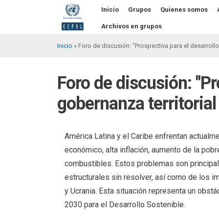
Pasar
Inicio
Grupos
Quienes somos
al
contenido
Archivos en grupos
principal
Inicio
Foro de discusión: "Prospectiva para el desarrollo
Sobrescribir
enlaces
Foro de discusión: "Pr
de
gobernanza territorial
ayuda
a
la
América Latina y el Caribe enfrentan actualme
económico, alta inflación, aumento de la pob
navegación
combustibles. Estos problemas son principal
estructurales sin resolver, así como de los i
y Ucrania. Esta situación representa un obstá
2030 para el Desarrollo Sostenible.