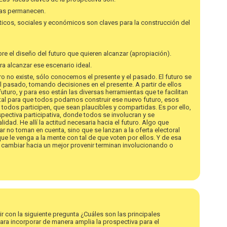
mas permanecen.
líticos, sociales y económicos son claves para la construcción del
e el diseño del futuro que quieren alcanzar (apropiación).
ra alcanzar ese escenario ideal.
o no existe, sólo conocemos el presente y el pasado. El futuro se
el pasado, tomando decisiones en el presente. A partir de ellos
turo, y para eso están las diversas herramientas que te facilitan
tal para que todos podamos construir ese nuevo futuro, esos
todos participen, que sean plaucibles y compartidas. Es por ello,
spectiva participativa, donde todos se involucran y se
ad. He allí la actitud necesaria hacia el futuro. Algo que
 no toman en cuenta, sino que se lanzan a la oferta electoral
 le venga a la mente con tal de que voten por ellos. Y de esa
cambiar hacia un mejor provenir terminan involucionando o
ir con la siguiente pregunta ¿Cuáles son las principales
para incorporar de manera amplia la prospectiva para el