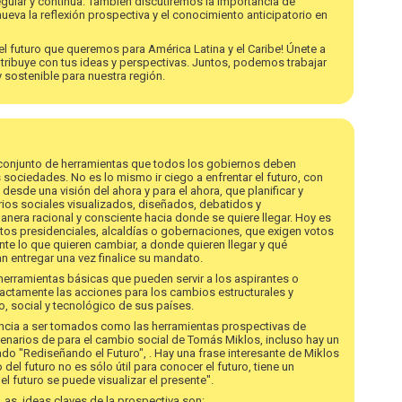
gular y continua. También discutiremos la importancia de
ueva la reflexión prospectiva y el conocimiento anticipatorio en
r el futuro que queremos para América Latina y el Caribe! Únete a
tribuye con tus ideas y perspectivas. Juntos, podemos trabajar
y sostenible para nuestra región.
n conjunto de herramientas que todos los gobiernos deben
 sociedades. No es lo mismo ir ciego a enfrentar el futuro, con
desde una visión del ahora y para el ahora, que planificar y
ios sociales visualizados, diseñados, debatidos y
ra racional y consciente hacia donde se quiere llegar. Hoy es
atos presidenciales, alcaldías o gobernaciones, que exigen votos
te lo que quieren cambiar, a donde quieren llegar y qué
 entregar una vez finalice su mandato.
herramientas básicas que pueden servir a los aspirantes o
actamente las acciones para los cambios estructurales y
o, social y tecnológico de sus países.
ncia a ser tomados como las herramientas prospectivas de
enarios de para el cambio social de Tomás Miklos, incluso hay un
ado "Rediseñando el Futuro", . Hay una frase interesante de Miklos
el futuro no es sólo útil para conocer el futuro, tiene un
 futuro se puede visualizar el presente".
as ideas claves de la prospectiva son: