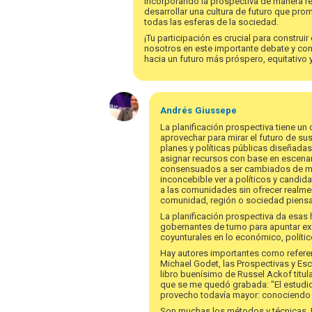
incorporando la prospectiva de manera re
desarrollar una cultura de futuro que prom
todas las esferas de la sociedad.
¡Tu participación es crucial para construi
nosotros en este importante debate y con
hacia un futuro más próspero, equitativo 
Andrés
Giussepe
La planificación prospectiva tiene u
aprovechar para mirar el futuro de sus
planes y políticas públicas diseñadas 
asignar recursos con base en escenar
consensuados a ser cambiados de mane
inconcebible ver a políticos y candid
a las comunidades sin ofrecer realmen
comunidad, región o sociedad piensan
La planificación prospectiva da esas 
gobernantes de turno para apuntar ex
coyunturales en lo económico, polític
Hay autores importantes como refere
Michael Godet, las Prospectivas y Esc
libro buenísimo de Russel Ackof titul
que se me quedó grabada: "El estudio d
provecho todavía mayor: conociendo el
Son muchas los métodos y técnicas. L