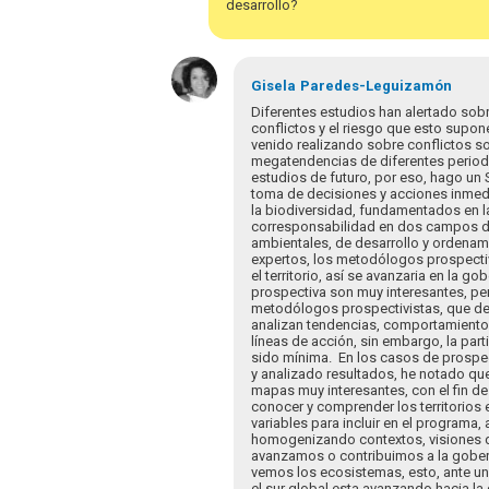
desarrollo?
al
foro
virtual…
por
Gisela
Paredes-Leguizamón
csandoval
Diferentes estudios han alertado sobr
conflictos y el riesgo que esto supone 
venido realizando sobre conflictos s
megatendencias de diferentes periodo
estudios de futuro, por eso, hago un SO
toma de decisiones y acciones inmedia
la biodiversidad, fundamentados en la 
corresponsabilidad en dos campos de 
ambientales, de desarrollo y ordenamie
expertos, los metodólogos prospectiv
el territorio, así se avanzaria en la go
prospectiva son muy interesantes, pe
metodólogos prospectivistas, que delim
analizan tendencias, comportamiento 
líneas de acción, sin embargo, la part
sido mínima. En los casos de prospect
y analizado resultados, he notado que 
mapas muy interesantes, con el fin de 
conocer y comprender los territorios e
variables para incluir en el program
homogenizando contextos, visiones de
avanzamos o contribuimos a la gobern
vemos los ecosistemas, esto, ante un
el sur global esta avanzando hacia l