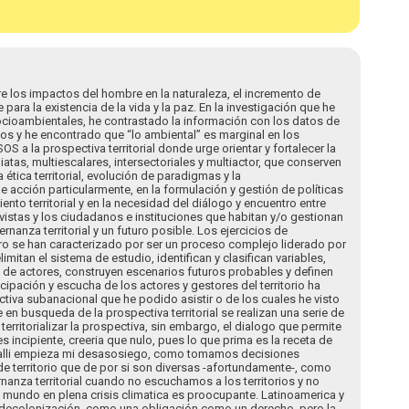
e los impactos del hombre en la naturaleza, el incremento de
para la existencia de la vida y la paz. En la investigación que he
ocioambientales, he contrastado la información con los datos de
s y he encontrado que “lo ambiental” es marginal en los
S a la prospectiva territorial donde urge orientar y fortalecer la
tas, multiescalares, intersectoriales y multiactor, que conserven
ética territorial, evolución de paradigmas y la
acción particularmente, en la formulación y gestión de políticas
nto territorial y en la necesidad del diálogo y encuentro entre
istas y los ciudadanos e instituciones que habitan y/o gestionan
bernanza territorial y un futuro posible. Los ejercicios de
ro se han caracterizado por ser un proceso complejo liderado por
itan el sistema de estudio, identifican y clasifican variables,
de actores, construyen escenarios futuros probables y definen
icipación y escucha de los actores y gestores del territorio ha
iva subanacional que he podido asistir o de los cuales he visto
en busqueda de la prospectiva territorial se realizan una serie de
territorializar la prospectiva, sin embargo, el dialogo que permite
s incipiente, creeria que nulo, pues lo que prima es la receta de
a, alli empieza mi desasosiego, como tomamos decisiones
 territorio que de por si son diversas -afortundamente-, como
anza territorial cuando no escuchamos a los territorios y no
 mundo en plena crisis climatica es proocupante. Latinoamerica y
a decolonización, como una obligación como un derecho, pero la