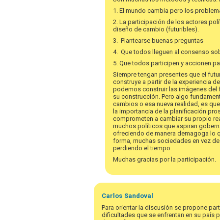
1. El mundo cambia pero los proble
2. La participación de los actores po
diseño de cambio (futuribles).
3. Plantearse buenas preguntas
4. Que todos lleguen al consenso sobr
5. Que todos participen y accionen pa
Siempre tengan presentes que el futur
construye a partir de la experiencia d
podemos construir las imágenes del fu
su construcción. Pero algo fundamen
cambios o esa nueva realidad, es que 
la importancia de la planificación pro
comprometen a cambiar su propio realid
muchos políticos que aspiran gobernar
ofreciendo de manera demagoga lo que
forma, muchas sociedades en vez de 
perdiendo el tiempo.
Muchas gracias por la participación.
En
respuesta
Carlos
Sandoval
a
Para orientar la discusión se propone part
¡Bienvenida
dificultades que se enfrentan en su país 