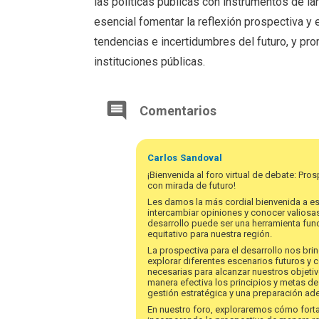
las políticas públicas con instrumentos de l
esencial fomentar la reflexión prospectiva y 
tendencias e incertidumbres del futuro, y pr
instituciones públicas.
Comentarios
Carlos
Sandoval
¡Bienvenida al foro virtual de debate: Pro
con mirada de futuro!
Les damos la más cordial bienvenida a e
intercambiar opiniones y conocer valiosas
desarrollo puede ser una herramienta fun
equitativo para nuestra región.
La prospectiva para el desarrollo nos bri
explorar diferentes escenarios futuros y 
necesarias para alcanzar nuestros objet
manera efectiva los principios y metas d
gestión estratégica y una preparación ad
En nuestro foro, exploraremos cómo fortal