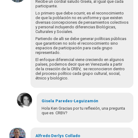
à
Recibe un cordial saludo Gisela, al igual que cada
Muchas
participante.
gracias
Lo primero que debe ocurrir, es el reconocimiento
Gisela
de que la población no es uniforme y que existen
diversas concepciones de pensamientos colectivos
por…
y personal incluyendo diferencias Biológicas,
por
Culturales y Sociales.
cenac_05@yahoo.com
Partiendo de alli se debe generar políticas públicas
que garanticen no solo el reconocimiento sino
espacios de participación para cada grupo
representado.
El enfoque diferencial viene creciendo en algunos
países, podemos decir que en Venezuela a partir
de la creación de la CRBV, se reconocieron dentro
del proceso político cada grupo cultural, social,
étnico y biológico.
Gisela
Paredes-Leguizamón
Hola Ken Gracias por tu reflexión, una pregunta
que es CRBV?
Em
resposta
Alfredo Derlys
Collado