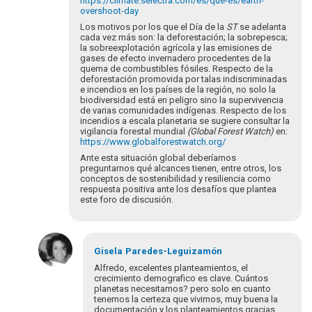
https://climate.selectra.com/es/que-es/earth-
overshoot-day
Los motivos por los que el Día de la
ST
se adelanta
cada vez más son: la deforestación; la sobrepesca;
la sobreexplotación agrícola y las emisiones de
gases de efecto invernadero procedentes de la
quema de combustibles fósiles. Respecto de la
deforestación promovida por talas indiscriminadas
e incendios en los países de la región, no solo la
biodiversidad está en peligro sino la supervivencia
de varias comunidades indígenas. Respecto de los
incendios a escala planetaria se sugiere consultar la
vigilancia forestal mundial
(Global Forest Watch)
en:
https://www.globalforestwatch.org/
Ante esta situación global deberíamos
preguntarnos qué alcances tienen, entre otros, los
conceptos de sostenibilidad y resiliencia como
respuesta positiva ante los desafíos que plantea
este foro de discusión.
Gisela
Paredes-Leguizamón
Alfredo, excelentes planteamientos, el
crecimiento demografico es clave. Cuántos
planetas necesitamos? pero solo en cuanto
tenemos la certeza que vivimos, muy buena la
documentación y los planteamientos gracias