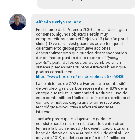
Em
resposta
Alfredo Derlys
Collado
à
En el marco de la Agenda 2030, a pesar de un gran
Estimadas/os
consenso, algunos objetivos están muy
comprometidos como el Objetivo 13 (Acción por el
integrantes
clima). Diversas investigaciones advierten que el
de…
calentamiento global promueve acciones
por
desestabilizadoras que pueden desencadenar los
collado.alfred…
denominados puntos de no retorno o “
tipping
points”
a partir de los cuales los cambios en un
sistema pueden ser abruptos e irreversibles y que
podrán consultar en:
https://www.bbc.com/mundo/noticias-57568430
Las emisiones de CO2 derivados de la combustión
de petróleo, gas y carbón representan el 83% de la
energía que utiliza la humanidad. Reducir el uso de
esos combustibles fósiles en el intento de mitigar el
cambio climático, exigirá una enorme revolución
tecnológica-productiva y afectará enormes
intereses.
También preocupa el Objetivo 15 (Vida de
ecosistemas terrestres) relacionados entre otros
temas a la biodiversidad y la desertificación. En una
base de datos de la NASA solo del 1 de abril al 1 de
mayo de 2019, se detectaron más de 1.3 millones