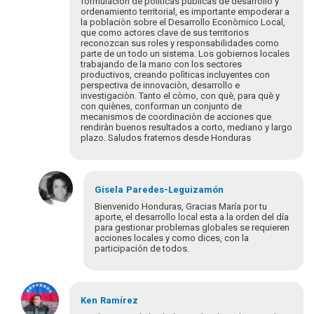
los
formulación de políticas públicas de desarrollo y
ordenamiento territorial, es importante empoderar a
invito
la poblaciòn sobre el Desarrollo Econòmico Local,
a…
que como actores clave de sus territorios
por
reconozcan sus roles y responsabilidades como
Gisela
parte de un todo un sistema. Los gobiernos locales
trabajando de la mano con los sectores
Paredes
productivos, creando polìticas incluyentes con
perspectiva de innovaciòn, desarrollo e
investigaciòn. Tanto el còmo, con què, para què y
con quiènes, conforman un conjunto de
mecanismos de coordinaciòn de acciones que
rendiràn buenos resultados a corto, mediano y largo
plazo. Saludos fraternos desde Honduras
Gisela
Paredes-Leguizamón
Bienvenido Honduras, Gracias María por tu
aporte, el desarrollo local esta a la orden del día
para gestionar problemas globales se requieren
acciones locales y como dices, con la
participación de todos.
Em
resposta
Ken
Ramírez