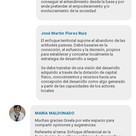
conseguir el entendimiento desde la base y por
ende pretender el empoderamiento y/o
involucramiento de la sociedad.
Em
resposta
José Martín
Flores Ruiz
à
El enfoque territorial supone el abandono de las
Estimados
actitudes pasivas. Debe basarse en la
convicción, el esfuerzo y la decisión, propios
todos
para establecer y concertar localmente la
los
estrategia de desarrollo a seguir.
invito
a…
Se debe transitar de una visión del desarrollo
adquirido a través de la dotación de capital
por
físico, conocimientos y recursos hacia una
Gisela
concepción del desarrollo como algo generado
Paredes
a partir de las capacidades de los actores
locales.
Em
resposta
MARIA
MALDONADO
à
Muchas gracias Gisela por este espacio para
Estimados
compartir opiniones y sugerencias.
todos
Referente al tema: Enfoque diferencial en la