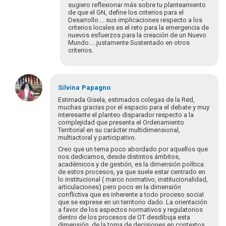
Gracias
sugiero reflexionar más sobre tu planteamiento
de que el GN, define los criterios para el
a
Desarrollo.....sus implicaciones respecto a los
Gisela
criterios locales es el reto para la emergencia de
Paredes
nuevos esfuerzos para la creación de un Nuevo
por…
Mundo.....justamente Sustentado en otros
criterios.
por
Alain
Em
resposta
Silvina
Papagno
à
Estimada Gisela, estimados colegas de la Red,
Gracias
muchas gracias por el espacio para el debate y muy
interesante el planteo disparador respecto a la
a
complejidad que presenta el Ordenamiento
Gisela
Territorial en su carácter multidimensional,
Paredes
multiactoral y participativo.
por…
Creo que un tema poco abordado por aquellos que
por
nos dedicamos, desde distintos ámbitos,
Alain
académicos y de gestión, es la dimensión política
de estos procesos, ya que suele estar centrado en
lo institucional ( marco normativo, institucionalidad,
articulaciones) pero poco en la dimensión
conflictiva que es inherente a todo proceso social
que se exprese en un territorio dado. La orientación
a favor de los aspectos normativos y regulatorios
dentro de los procesos de OT desdibuja esta
dimensión de la toma de decisiones en contextos