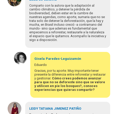
à
Comparto con la autora que la adaptación al
Excelente
cambio climático, y detener la pérdida de
biodiversidad, deben estar en la cumbre de
aporte
nuestras agendas, como aporte, sumaria que no se
de
trata solo de detener la deforestación, que la hay y
la…
mucha, en Brasil incluso creció -a contramano del
por
mundo- sino que ademas es fundamental que
empecemos a reforestar, restaurarle a la naturaleza
felix.zumbado
el espacio que le quitamos. Acompaño la iniciativa y
sigo a disposición.
Gisela
Paredes-Leguizamón
Eduardo
Gracias, por tu aporte. Muy importante tener
presente la diferencia entre reforestar y restaurar
y gestionar.
Cómo crees podemos avanzar
para que no se deforeste sino que se valore
y utilicen en pie los bosques?, conoces
experiencias que quieras compartir?
Em
resposta
LEIDY TATIANA
JIMENEZ PATIÑO
à