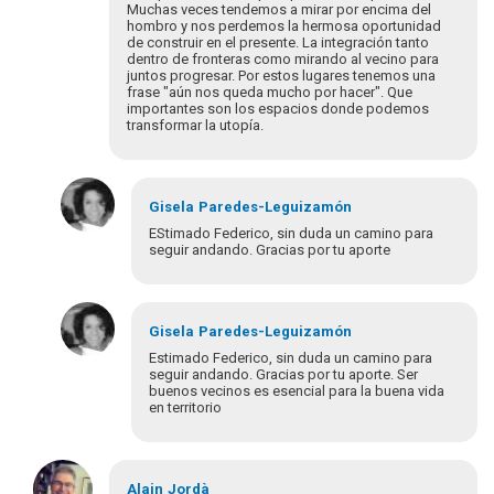
Muchas veces tendemos a mirar por encima del
TATIANA
hombro y nos perdemos la hermosa oportunidad
JIMENEZ
de construir en el presente. La integración tanto
dentro de fronteras como mirando al vecino para
juntos progresar. Por estos lugares tenemos una
frase "aún nos queda mucho por hacer". Que
importantes son los espacios donde podemos
transformar la utopía.
Gisela
Paredes-Leguizamón
EStimado Federico, sin duda un camino para
seguir andando. Gracias por tu aporte
Em
resposta
Gisela
Paredes-Leguizamón
à
Estimado Federico, sin duda un camino para
Buenas
seguir andando. Gracias por tu aporte. Ser
buenos vecinos es esencial para la buena vida
tardes
en territorio
a
todas
y…
Em
por
resposta
Alain
Jordà