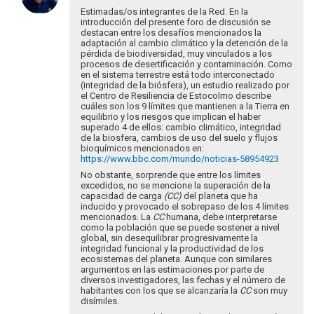
à
Estimadas/os integrantes de la Red. En la
Recibe
introducción del presente foro de discusión se
destacan entre los desafíos mencionados la
un
adaptación al cambio climático y la detención de la
cordial
pérdida de biodiversidad, muy vinculados a los
saludo…
procesos de desertificación y contaminación. Como
por
en el sistema terrestre está todo interconectado
(integridad de la biósfera), un estudio realizado por
Ken
el Centro de Resiliencia de Estocolmo describe
Ramirez
cuáles son los 9 límites que mantienen a la Tierra en
equilibrio y los riesgos que implican el haber
superado 4 de ellos: cambio climático, integridad
de la biosfera, cambios de uso del suelo y flujos
bioquímicos mencionados en:
https://www.bbc.com/mundo/noticias-58954923
No obstante, sorprende que entre los límites
excedidos, no se mencione la superación de la
capacidad de carga
(CC)
del planeta que ha
inducido y provocado el sobrepaso de los 4 límites
mencionados. La
CC
humana, debe interpretarse
como la población que se puede sostener a nivel
global, sin desequilibrar progresivamente la
integridad funcional y la productividad de los
ecosistemas del planeta. Aunque con similares
argumentos en las estimaciones por parte de
diversos investigadores, las fechas y el número de
habitantes con los que se alcanzaría la
CC
son muy
disímiles.