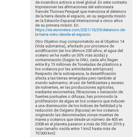
de incendios activos a nivel global. En este contexto
Impresionan las afirmaciones del astronauta
francés Thomas Pesquet que menciona el deterioro
de la tierra desde el espacio, en su segunda misión
en la Estación Espacial Internacional a cinco años
de su primera misión. En:
https://es.euronews.com/2021/10/29/deterioro-de-
la-tierra-visto-desde-el-espacio
Otro Objetivo muy comprometido es el Objetivo 14
(Vida submarina), afectado por procesos de
acidificación (en los últimos 200 años, el agua del
océano se ha vuelto un 30% más ácida) y
contaminación (Según la ONU, cada año llegan
entre 8 y 13 millones de Toneladas de plásticos a
los océanos por las actividades antrópicas).
Respecto de la sobrepesca, la desertificación
afecta a las tierras emergidas pero también al
mundo submarino; el uso de fertilizantes y exceso
de nutrientes, en las producciones agrícolas,
mediante
escorrentías, filtraciones o lixiviación de
fuentes puntuales o difusas, han promovido la
proliferación de algas en los océanos que inducen
a una disminución de los índices de fertilidad y la
reducción de Oxígeno (hipoxia) en los océanos
originando las denominadas zonas muertas de
mares y océanos que desde un número de 405 en
2008 en el planeta pasaron a más de 550 en 2016 y
cuyo tamaño oscila entre 1 km2 hasta más de
70.000 km2.