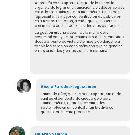
Agregaría como aporte, dentro de los retos la
urgencia de lograr una transición a ciudades verdes
en todos los países de Latinoamérica. Las urbes
representan la mayor concentración de población
en nuestros territorios, siendo que se espera su
crecimiento acelerado en las décadas que vienen.
La gestión urbana debe ir de la mano de la
sostenibilidad y del ordenamiento de los territorios
desde el punto de vista sistémico y de derecho a
todos los servicios ecosistémicos que se generan
en las ciudades y en las zonas periurbanas.
Gisela
Paredes-Leguizamón
Estimado Félix, gracias por tu aporte, sin duda
cual es el concepto de ciudad de o para
Latinoamérica, como hacer ciudades
sostenibles en un contexto tan biodiverso,
gracias totalmente procente
Em
resposta
Eduardo
Saldivia