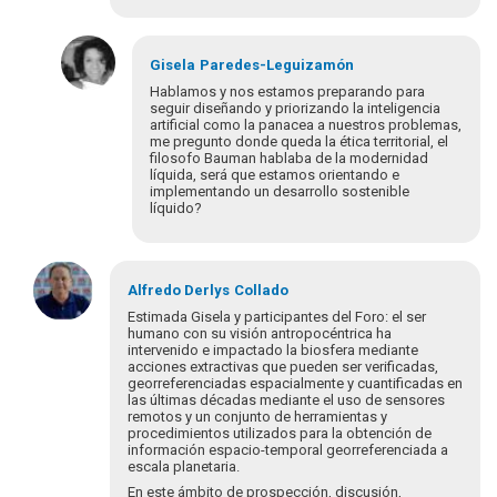
Gisela
Paredes-Leguizamón
Hablamos y nos estamos preparando para
seguir diseñando y priorizando la inteligencia
artificial como la panacea a nuestros problemas,
me pregunto donde queda la ética territorial, el
filosofo Bauman hablaba de la modernidad
líquida, será que estamos orientando e
implementando un desarrollo sostenible
líquido?
Em
resposta
Alfredo Derlys
Collado
à
Estimada Gisela y participantes del Foro: el ser
En
humano con su visión antropocéntrica ha
intervenido e impactado la biosfera mediante
el
acciones extractivas que pueden ser verificadas,
marco
georreferenciadas espacialmente y cuantificadas en
de
las últimas décadas mediante el uso de sensores
la
remotos y un conjunto de herramientas y
procedimientos utilizados para la obtención de
Agenda…
información espacio-temporal georreferenciada a
por
escala planetaria.
collado.alfred…
En este ámbito de prospección, discusión,