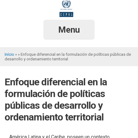
Pular
para
o
conteúdo
principal
Menu
Início
Enfoque diferencial en la formulación de políticas públicas de
desarrollo y ordenamiento territorial
Trilha
de
Enfoque diferencial en la
navegação
formulación de políticas
públicas de desarrollo y
ordenamiento territorial
América Latina y el Caribe, poseen un contexto