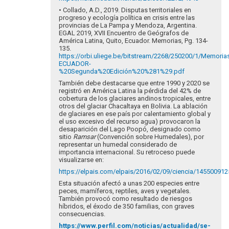
• Collado, A.D., 2019. Disputas territoriales en
progreso y ecología política en crisis entre las
provincias de La Pampa y Mendoza, Argentina.
EGAL 2019, XVII Encuentro de Geógrafos de
América Latina, Quito, Ecuador. Memorias, Pg. 134-
135.
https://orbi.uliege.be/bitstream/2268/250200/1/Memor
ECUADOR-
%20Segunda%20Edición%20%281%29.pdf
También debe destacarse que entre 1990 y 2020 se
registró en América Latina la pérdida del 42% de
cobertura de los glaciares andinos tropicales, entre
otros del glaciar Chacaltaya en Bolivia. La ablación
de glaciares en ese país por calentamiento global y
el uso excesivo del recurso agua) provocaron la
desaparición del Lago Poopó, designado como
sitio
Ramsar
(Convención sobre Humedales), por
representar un humedal considerado de
importancia internacional. Su retroceso puede
visualizarse en:
https://elpais.com/elpais/2016/02/09/ciencia/14550091
Esta situación afectó a unas 200 especies entre
peces, mamíferos, reptiles, aves y vegetales.
También provocó como resultado de riesgos
híbridos, el éxodo de 350 familias, con graves
consecuencias.
https://www.perfil.com/noticias/actualidad/se-