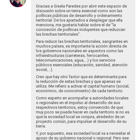
Federico
à
Gracias a Gisela Paredes por abrir este espacio de
Rodriguez
Buenas
discusión sobre un tema esencial como son las
políticas públicas de desarrollo y ordenamiento
tardes
territorial. De los apartados a desplegar que ella
a
menciona, me gustaría hablar sobre el de "la
todas
concreción de políticas incluyentes que reduzcan
y…
las brechas territoriales".
por
Para reducir las brechas territoriales, sangrantes en
Federico
muchos países, es importante la acción directa de
los gobiernos nacionales en aspectos como las
Rodriguez
infraestructuras (carreteras, ferrocarriles,
telecomunicaciones, agua,...) y los servicios
públicos esenciales (educación, sanidad, atención
social,...).
Creo que hay otro factor que es determinante para
la reducción de estas brechas y que apenas se
utiliza. Me refiero a activar el capital humano (social,
económico, de conocimiento) de cada territorio.
Como experto en acompañar a autoridades locales
o regionales en el impulso al desarrollo de sus
respectivos territorios, estoy convencido de que
muy poco se puede hacer en cada territorio si no es
que la sociedad local se conjura, alrededor de un
proyecto común, para impulsar el desarrollo de su
tierra.
Y, por supuesto, esa sociedad local va a necesitar el
apoyo de su gobierno nacional o regional. Pero ese