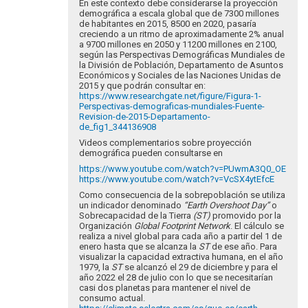
En este contexto debe considerarse la proyección
demográfica a escala global que de 7300 millones
de habitantes en 2015, 8500 en 2020, pasaría
creciendo a un ritmo de aproximadamente 2% anual
a 9700 millones en 2050 y 11200 millones en 2100,
según las Perspectivas Demográficas Mundiales de
la División de Población, Departamento de Asuntos
Económicos y Sociales de las Naciones Unidas de
2015 y que podrán consultar en:
https://www.researchgate.net/figure/Figura-1-
Perspectivas-demograficas-mundiales-Fuente-
Revision-de-2015-Departamento-
de_fig1_344136908
Videos complementarios sobre proyección
demográfica pueden consultarse en
https://www.youtube.com/watch?v=PUwmA3Q0_OE
https://www.youtube.com/watch?v=VcSX4ytEfcE
Como consecuencia de la sobrepoblación se utiliza
un indicador denominado
“Earth Overshoot Day”
o
Sobrecapacidad de la Tierra
(ST)
promovido por la
Organización
Global Footprint Network
. El cálculo se
realiza a nivel global para cada año a partir del 1 de
enero hasta que se alcanza la
ST
de ese año. Para
visualizar la capacidad extractiva humana, en el año
1979, la
ST
se alcanzó el 29 de diciembre y para el
año 2022 el 28 de julio con lo que se necesitarían
casi dos planetas para mantener el nivel de
consumo actual.