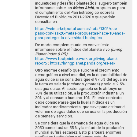
inquietudes y desafíos planteados, sugiero también
informarse sobre las
Metas Aichi
,
propuestas para
el cumplimiento del Plan Estratégico sobre la
Diversidad Biológica 2011-2020 y que podrán
consultar en:
https://vetmarketportal.com.ar/nota/1302/que-
paso-con-las-20-metas-propuestas-hace-10-anos-
para-proteger-la-diversidad-biologica-
De modo complementario es conveniente
informarse sobre el Índice del planeta vivo
(
Living
Planet Index (LPI))
:
https://www.footprintnetwork.org/living-planet-
report/
;
https://livingplanet.panda.org/es-es/
Otro enorme desafío que supone el crecimiento
demográfico a nivel mundial, es la disponibilidad de
agua dulce si se considera que el 97.5% del agua en
la tierra es salada (océanos y mares) y solo el 2.5%
es agua dulce. Al sector agrícola se le atribuye un
70% de su utilización, a la producción industrial un
20% y al consumo humano 10%. En este contexto
debe considerarse que la huella hídrica es un
indicador medioambiental que sirve para estimar el
volumen de agua dulce que se usa en la producción
de bienes y servicios.
Se considera que la demanda de agua dulce en
2050 aumentará un 55 % y la mitad de la población
mundial sufrirá escasez. Esto planteará enormes
conflictos territoriales y el incremento de