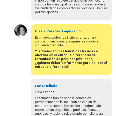
visión común requiere del accionar político, no
solo de las municipalidades sino de entender a
los ciudadanos como actores politicos. Gracias
por tus aportes
Em
resposta
Gisela
Paredes-Leguizamón
à
Estimados todos los invito a reflexionar y
Estimada
compartir sus ideas y propuestas sobre la
siguiente pregunta
Gisela,
estimados…
2. ¿Cuáles son las temáticas básicas a
abordar en el enfoque diferencial de
por
formulación de políticas públicas?,
SilvinaPapagno
¿quiénes deberían formarse para aplicar el
enfoque diferencial?
Luz
Ortellado
Hola a todos!
La temática básica sería la educación
permanente con la inclusión en el plan de
estudios en todos los niveles de educación,
sobre temas de políticas públicas, finanzas
publicas, y todo lo relacionado con ello, para