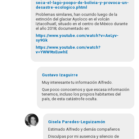
seca-el-lago-poopo-de-bolivia-y-provoca-un-
desastre-ecologico.phtml
Problemas similares, han ocurrido luego de la
extinción del glaciar Ayoloco en el volcán
Iztaccíhuatl, situado en el centro de México durante
el año 2018; documentado en:
https://www.youtube.com/watch?v=AeLyv-
sy9Gk
https://www.youtube.com/watch?
v=YWW9txEuwhE
Gustavo
Izaguirre
Muy interesante tu información Alfredo.
Que poco conocemos y que escasa información
tenemos, incluso los propios habitantes del
país, de esta catástrofe oculta.
Em
resposta
Gisela
Paredes-Leguizamón
à
Estimado Alfredo y demás compañeros
Estimada
Disculpas por mi ausencia y silencio de