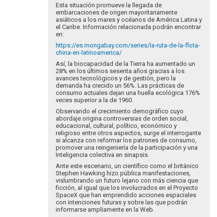
Esta situación promueve la llegada de
embarcaciones de origen mayoritariamente
asiáticos a los mares y océanos de América Latina y
el Caribe. Información relacionada podrán encontrar
en:
https://es.mongabay.com/series/la-ruta-de-la-flota-
china-en-latinoamerica/
Así, la biocapacidad de la Tierra ha aumentado un
28% en los últimos sesenta años gracias a los
avances tecnológicos y de gestión, pero la
demanda ha crecido un 56%. Las prácticas de
consumo actuales dejan una huella ecológica 176%
veces superior a la de 1960.
Observando el crecimiento demográfico cuyo
abordaje origina controversias de orden social,
educacional, cultural, político, económico y
religioso entre otros aspectos, surge el interrogante
si alcanza con reformar los patrones de consumo,
promover una reingeniería de la participación y una
Inteligencia colectiva en sinapsis.
Ante este escenario, un científico como el británico
Stephen Hawking hizo pública manifestaciones,
vislumbrando un futuro lejano con más ciencia que
ficción, al igual que los involucrados en el Proyecto
SpaceX que han emprendido acciones espaciales
con intenciones futuras y sobre las que podrán
informarse ampliamente en la Web.