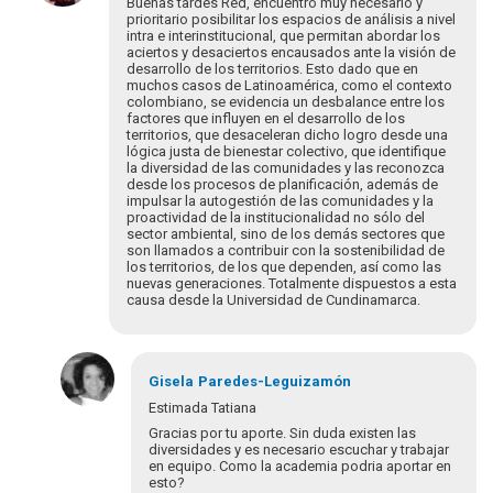
Buenas tardes Red, encuentro muy necesario y
Comparto
prioritario posibilitar los espacios de análisis a nivel
intra e interinstitucional, que permitan abordar los
con
aciertos y desaciertos encausados ante la visión de
la
desarrollo de los territorios. Esto dado que en
autora
muchos casos de Latinoamérica, como el contexto
que…
colombiano, se evidencia un desbalance entre los
factores que influyen en el desarrollo de los
por
territorios, que desaceleran dicho logro desde una
EdSaldivia
lógica justa de bienestar colectivo, que identifique
la diversidad de las comunidades y las reconozca
desde los procesos de planificación, además de
impulsar la autogestión de las comunidades y la
proactividad de la institucionalidad no sólo del
sector ambiental, sino de los demás sectores que
son llamados a contribuir con la sostenibilidad de
los territorios, de los que dependen, así como las
nuevas generaciones. Totalmente dispuestos a esta
causa desde la Universidad de Cundinamarca.
Gisela
Paredes-Leguizamón
Estimada Tatiana
Gracias por tu aporte. Sin duda existen las
diversidades y es necesario escuchar y trabajar
en equipo. Como la academia podria aportar en
esto?