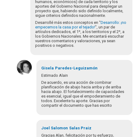
humanos, económicos) de cada territorio y los
aportes del Gobierno Nacional para desplegar un
proyecto que, habiendo sido definido localmente,
sigue criterios definidos nacionalmente.
Desarrollé más estos conceptos en "
Desarrollo: ¡no
empecemos la casa por el tejado!
", un par de
artículos dedicados, el 1º, a los territorios y el 2º, a
los Gobiernos Nacionales. Me encantará escuchar
vuestros comentarios y valoraciones, ya sean
positivos o negativos.
Gisela
Paredes-Leguizamón
Estimado Alain
De acuerdo, es una acción de combinar
planificación de abajo hacia arriba y de arriba
hacia abajo. El fortalecimiento de capacidades
es esencial, igual que el empoderamiento de
todos. Excelente tu aporte. Gracias por
compartir el documento que has escrito
Em
resposta
Joel Salomon
Salas Praiz
à
Gracias Alan, felicitación por tu esfuerzo,