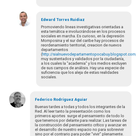
Em
resposta
Edward
Torres Ruidiaz
à
Promoviendo lineas investigativas orientadas a
Buenas
esta temática e involucrándose en los procesos
sociales en marcha. Es curioso, en la depresión
tardes
Momposina y el sur del caribe hay procesos de
Red,
reordenamiento territorial, creacion de nuevos
encuentro…
departamentos
por
(
http://sialnuevodepartamentopocabuy.blogspot.com
muy sustentados y validados por la ciudadanía,
TATIANA
a los cuales la "academia" y los medios excluyen
JIMENEZ
de sus campos de análisis. Hay una especie de
suficiencia que los aleja de estas realidades
sociales.
Em
resposta
Federico
Rodríguez Aguiar
à
Buenas tardes a todas y todos los integrantes de la
Buenas
Red. Al leer tanto la presentación como los
primeros aportes surge el pensamiento de todo lo
tardes
que tenemos por delante para realizar. Las tareas de
Red,
la construcción del pensamiento crítico y avanzar en
encuentro…
el desarrollo de nuestro espacio no para sobrevivir
por
sino por el contrario para poder "vivir" plenamente.