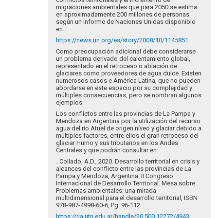
migraciones ambientales que para 2050 se estima
en aproximadamente 200 millones de personas
según un informe de Naciones Unidas disponible
en:
https://news.un.org/es/story/2008/10/1145851
Como preocupación adicional debe considerarse
un problema derivado del calentamiento global,
representado en el retroceso o ablación de
glaciares como proveedores de agua dulce. Existen
numerosos casos e América Latina, que no pueden
abordarse en este espacio por su complejidad y
múltiples consecuencias, pero se nombran algunos
ejemplos:
Los conflictos entre las provincias de La Pampa y
Mendoza en Argentina por la utilización del recurso
agua del río Atuel de origen níveo y glaciar debido a
múltiples factores, entre ellos el gran retroceso del
glaciar Humo y sus tributarios en los Andes
Centrales y que podrán consultar en:
.
Collado, A.D., 2020. Desarrollo territorial en crisis y
alcances del conflicto entre las provincias de La
Pampa y Mendoza, Argentina. II Congreso
Internacional de Desarrollo Territorial. Mesa sobre
Problemas ambientales: una mirada
multidimensional para el desarrollo territorial, ISBN
978-987-4998-60-6, Pg. 96-112.
https://ria.utn.edu.ar/handle/20.500.12272/4943