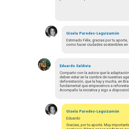
Gisela
Paredes-Leguizamón
Estimado Félix, gracias por tu aporte
como hacer ciudades sostenibles en u
En
respuesta
Eduardo
Saldivia
a
Comparto con la autora que la adaptación 
Excelente
deben estar en la cumbre de nuestras age
deforestación, que la hay y mucha, en Br
aporte
fundamental que empecemos a reforestar, r
de
Acompaño la iniciativa y sigo a disposici
la…
por
felix.zumbado
Gisela
Paredes-Leguizamón
Eduardo
Gracias, por tu aporte. Muy importante 