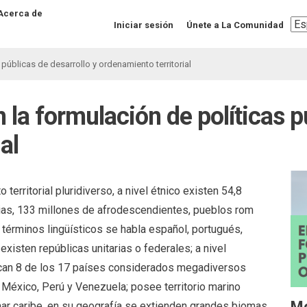
Acerca de
Sel
Iniciar sesión
Únete a La Comunidad
you
lan
públicas de desarrollo y ordenamiento territorial
 la formulación de políticas p
al
territorial pluridiverso, a nivel étnico existen 54,8
rias, 133 millones de afrodescendientes, pueblos rom
 términos lingüísticos se habla español, portugués,
existen repúblicas unitarias o federales; a nivel
ican 8 de los 17 países considerados megadiversos
r, México, Perú y Venezuela; posee territorio marino
M
 mar caribe, en su geografía se extienden grandes biomas