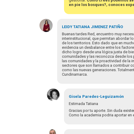
gestionar.
Cómo crees podemos avan
en pie los bosques?, conoces exp
En
respuesta
LEIDY TATIANA
JIMENEZ PATIÑO
a
Buenas tardes Red, encuentro muy necesario 
Comparto
interinstitucional, que permitan abordar l
de los territorios. Esto dado que en muc
con
evidencia un desbalance entre los factores
la
dicho logro desde una lógica justa de bien
autora
comunidades y las reconozca desde los p
que…
las comunidades y la proactividad de la i
sectores que son llamados a contribuir con
por
como las nuevas generaciones. Totalment
EdSaldivia
Cundinamarca.
Gisela
Paredes-Leguizamón
Estimada Tatiana
Gracias por tu aporte. Sin duda existe
Como la academia podria aportar en 
En