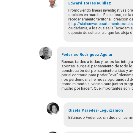
respuesta
Edward
Torres Ruidiaz
a
Promoviendo lineas investigativas or
Buenas
sociales en marcha. Es curioso, en l
reordenamiento territorial, creacion
tardes
(
http://sialnuevodepartamentopocab
Red,
ciudadanía, a los cuales la "academi
encuentro…
especie de suficiencia que los aleja d
por
TATIANA
JIMENEZ
En
respuesta
Federico
Rodríguez Aguiar
a
Buenas tardes a todas y todos los integra
Buenas
aportes surge el pensamiento de todo lo q
construcción del pensamiento crítico y av
tardes
por el contrario para poder "vivir" plen
Red,
nos perdemos la hermosa oportunidad de c
encuentro…
como mirando al vecino para juntos progr
por
mucho por hacer". Que importantes son l
TATIANA
JIMENEZ
Gisela
Paredes-Leguizamón
EStimado Federico, sin duda un camin