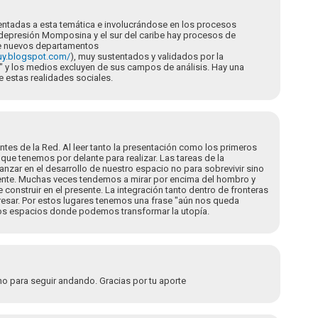
ientadas a esta temática e involucrándose en los procesos
a depresión Momposina y el sur del caribe hay procesos de
 de nuevos departamentos
uy.blogspot.com/
), muy sustentados y validados por la
a" y los medios excluyen de sus campos de análisis. Hay una
e estas realidades sociales.
ntes de la Red. Al leer tanto la presentación como los primeros
ue tenemos por delante para realizar. Las tareas de la
anzar en el desarrollo de nuestro espacio no para sobrevivir sino
amente. Muchas veces tendemos a mirar por encima del hombro y
onstruir en el presente. La integración tanto dentro de fronteras
esar. Por estos lugares tenemos una frase "aún nos queda
os espacios donde podemos transformar la utopía.
o para seguir andando. Gracias por tu aporte