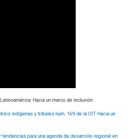
atinoamérica: Hacia un marco de inclusión.
blos indígenas y tribales núm. 169 de la OIT Hacia un
y tendencias para una agenda de desarrollo regional en