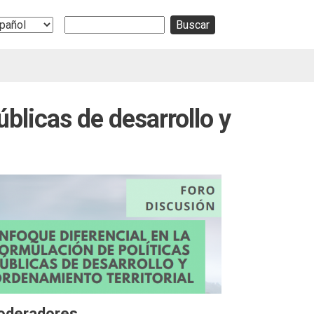
Buscar
ect
r
guage
úblicas de desarrollo y
oderadores