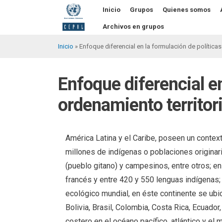
Pasar
Inicio
Grupos
Quienes somos
al
contenido
Archivos en grupos
principal
Inicio
Enfoque diferencial en la formulación de políticas 
Sobrescribir
enlaces
Enfoque diferencial en
de
ordenamiento territori
ayuda
a
la
América Latina y el Caribe, poseen un contexto 
millones de indígenas o poblaciones origina
navegación
(pueblo gitano) y campesinos, entre otros; en
francés y entre 420 y 550 lenguas indígenas; 
ecológico mundial, en éste continente se ub
Bolivia, Brasil, Colombia, Costa Rica, Ecuado
costero en el océano pacífico, atlántico y el