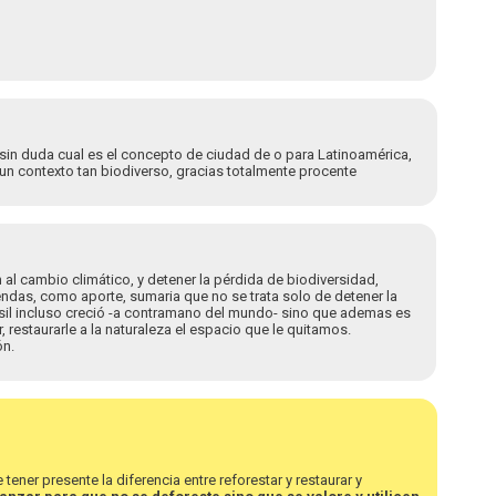
, sin duda cual es el concepto de ciudad de o para Latinoamérica,
n contexto tan biodiverso, gracias totalmente procente
al cambio climático, y detener la pérdida de biodiversidad,
ndas, como aporte, sumaria que no se trata solo de detener la
asil incluso creció -a contramano del mundo- sino que ademas es
estaurarle a la naturaleza el espacio que le quitamos.
ón.
tener presente la diferencia entre reforestar y restaurar y