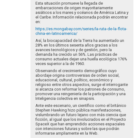
Esta situación promueve la llegada de
embarcaciones de origen mayoritariamente
asiáticos a los mares y océanos de América Latina y
el Caribe. Información relacionada podrán encontrar
en:
https://es.mongabay.com/series/la-ruta-de-la-flota-
china-en-latinoamerica/
Así, la biocapacidad de la Tierra ha aumentado un
28% en los últimos sesenta años gracias a los
avances tecnológicos y de gestión, pero la
demanda ha crecido un 56%. Las prácticas de
consumo actuales dejan una huella ecológica 176%
veces superior a la de 1960.
Observando el crecimiento demográfico cuyo
abordaje origina controversias de orden social,
educacional, cultural, político, económico y
religioso entre otros aspectos, surge el interrogante
si alcanza con reformar los patrones de consumo,
promover una reingeniería de la participación y una
Inteligencia colectiva en sinapsis.
Ante este escenario, un científico como el británico
Stephen Hawking hizo pública manifestaciones,
vislumbrando un futuro lejano con más ciencia que
ficción, al igual que los involucrados en el Proyecto
SpaceX que han emprendido acciones espaciales
con intenciones futuras y sobre las que podrán
informarse ampliamente en la Web.