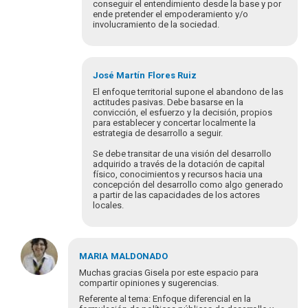
conseguir el entendimiento desde la base y por
ende pretender el empoderamiento y/o
involucramiento de la sociedad.
En
respuesta
José Martín
Flores Ruiz
a
El enfoque territorial supone el abandono de las
Estimados
actitudes pasivas. Debe basarse en la
convicción, el esfuerzo y la decisión, propios
todos
para establecer y concertar localmente la
los
estrategia de desarrollo a seguir.
invito
a…
Se debe transitar de una visión del desarrollo
adquirido a través de la dotación de capital
por
físico, conocimientos y recursos hacia una
Gisela
concepción del desarrollo como algo generado
Paredes
a partir de las capacidades de los actores
locales.
En
respuesta
MARIA
MALDONADO
a
Muchas gracias Gisela por este espacio para
Estimados
compartir opiniones y sugerencias.
todos
Referente al tema: Enfoque diferencial en la