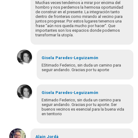
Muchas veces tendemos a mirar por encima del
TATIANA
hombro y nos perdemos la hermosa oportunidad
JIMENEZ
de construir en el presente. La integración tanto
dentro de fronteras como mirando al vecino para
juntos progresar. Por estos lugares tenemos una
frase "aún nos queda mucho por hacer". Que
importantes son los espacios donde podemos
transformar la utopía.
Gisela
Paredes-Leguizamón
EStimado Federico, sin duda un camino para
seguir andando. Gracias por tu aporte
En
respuesta
Gisela
Paredes-Leguizamón
a
Estimado Federico, sin duda un camino para
Buenas
seguir andando. Gracias por tu aporte. Ser
buenos vecinos es esencial para la buena vida
tardes
en territorio
a
todas
y…
En
por
respuesta
Alain
Jordà