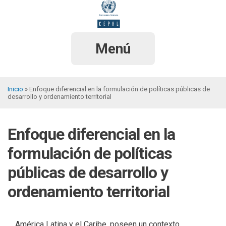
Pasar
al
contenido
principal
Menú
Inicio
Enfoque diferencial en la formulación de políticas públicas de
desarrollo y ordenamiento territorial
Sobrescribir
enlaces
Enfoque diferencial en la
de
ayuda
formulación de políticas
a
públicas de desarrollo y
la
ordenamiento territorial
navegación
América Latina y el Caribe, poseen un contexto