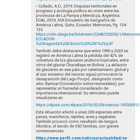
• Collado, A.D., 2019. Disputas territoriales en
progreso y ecología política en crisis entre las
provincias de La Pampa y Mendoza, Argentina.
EGAL 2019, XVII Encuentro de Geógrafos de
América Latina, Quito, Ecuador. Memorias, Pg. 134-
135.
https://orbi.uliege.be/bitstream/2268/250200/1/Memor
ECUADOR-
%20Segunda%20Edición%20%281%29.pdf
También debe destacarse que entre 1990 y 2020 se
registró en América Latina la pérdida del 42% de
cobertura de los glaciares andinos tropicales, entre
otros del glaciar Chacaltaya en Bolivia. La ablación
de glaciares en ese país por calentamiento global y
el uso excesivo del recurso agua) provocaron la
desaparición del Lago Poopó, designado como
sitio
Ramsar
(Convención sobre Humedales), por
representar un humedal considerado de
importancia internacional. Su retroceso puede
visualizarse en:
https://elpais.com/elpais/2016/02/09/ciencia/14550091
Esta situación afectó a unas 200 especies entre
peces, mamíferos, reptiles, aves y vegetales.
También provocó como resultado de riesgos
híbridos, el éxodo de 350 familias, con graves
consecuencias.
https://www.perfil.com/noticias/actualidad/se-