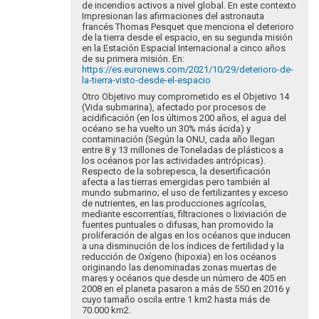
de incendios activos a nivel global. En este contexto
Impresionan las afirmaciones del astronauta
francés Thomas Pesquet que menciona el deterioro
de la tierra desde el espacio, en su segunda misión
en la Estación Espacial Internacional a cinco años
de su primera misión. En:
https://es.euronews.com/2021/10/29/deterioro-de-
la-tierra-visto-desde-el-espacio
Otro Objetivo muy comprometido es el Objetivo 14
(Vida submarina), afectado por procesos de
acidificación (en los últimos 200 años, el agua del
océano se ha vuelto un 30% más ácida) y
contaminación (Según la ONU, cada año llegan
entre 8 y 13 millones de Toneladas de plásticos a
los océanos por las actividades antrópicas).
Respecto de la sobrepesca, la desertificación
afecta a las tierras emergidas pero también al
mundo submarino; el uso de fertilizantes y exceso
de nutrientes, en las producciones agrícolas,
mediante
escorrentías, filtraciones o lixiviación de
fuentes puntuales o difusas, han promovido la
proliferación de algas en los océanos que inducen
a una disminución de los índices de fertilidad y la
reducción de Oxígeno (hipoxia) en los océanos
originando las denominadas zonas muertas de
mares y océanos que desde un número de 405 en
2008 en el planeta pasaron a más de 550 en 2016 y
cuyo tamaño oscila entre 1 km2 hasta más de
70.000 km2.