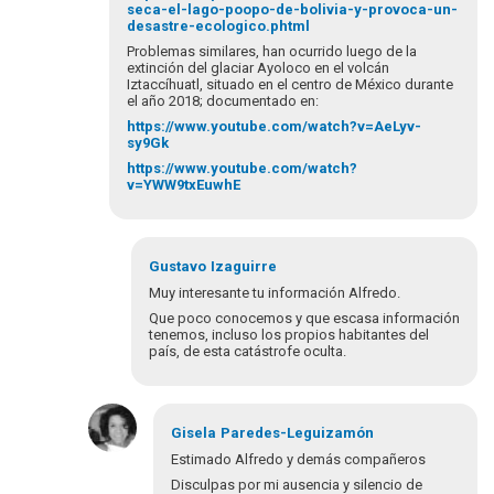
seca-el-lago-poopo-de-bolivia-y-provoca-un-
desastre-ecologico.phtml
Problemas similares, han ocurrido luego de la
extinción del glaciar Ayoloco en el volcán
Iztaccíhuatl, situado en el centro de México durante
el año 2018; documentado en:
https://www.youtube.com/watch?v=AeLyv-
sy9Gk
https://www.youtube.com/watch?
v=YWW9txEuwhE
Gustavo
Izaguirre
Muy interesante tu información Alfredo.
Que poco conocemos y que escasa información
tenemos, incluso los propios habitantes del
país, de esta catástrofe oculta.
En
respuesta
Gisela
Paredes-Leguizamón
a
Estimado Alfredo y demás compañeros
Estimada
Disculpas por mi ausencia y silencio de