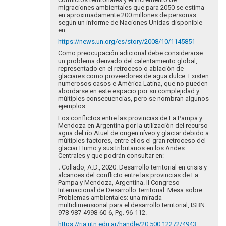
migraciones ambientales que para 2050 se estima
en aproximadamente 200 millones de personas
según un informe de Naciones Unidas disponible
en:
https://news.un.org/es/story/2008/10/1145851
Como preocupación adicional debe considerarse
un problema derivado del calentamiento global,
representado en el retroceso o ablación de
glaciares como proveedores de agua dulce. Existen
numerosos casos e América Latina, que no pueden
abordarse en este espacio por su complejidad y
múltiples consecuencias, pero se nombran algunos
ejemplos:
Los conflictos entre las provincias de La Pampa y
Mendoza en Argentina por la utilización del recurso
agua del río Atuel de origen níveo y glaciar debido a
múltiples factores, entre ellos el gran retroceso del
glaciar Humo y sus tributarios en los Andes
Centrales y que podrán consultar en:
.
Collado, A.D., 2020. Desarrollo territorial en crisis y
alcances del conflicto entre las provincias de La
Pampa y Mendoza, Argentina. II Congreso
Internacional de Desarrollo Territorial. Mesa sobre
Problemas ambientales: una mirada
multidimensional para el desarrollo territorial, ISBN
978-987-4998-60-6, Pg. 96-112.
https://ria.utn.edu.ar/handle/20.500.12272/4943