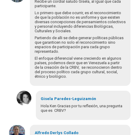
a
Recibe un cordial saludo Gisela, al igual que cada
Muchas
participante.
gracias
Lo primero que debe ocurrir, es el reconocimiento
Gisela
de que la población no es uniforme y que existen
diversas concepciones de pensamientos colectivos
por…
y personal incluyendo diferencias Biológicas,
por
Culturales y Sociales.
cenac_05@yahoo.com
Partiendo de alli se debe generar políticas públicas
que garanticen no solo el reconocimiento sino
espacios de participación para cada grupo
representado.
El enfoque diferencial viene creciendo en algunos
países, podemos decir que en Venezuela a partir
de la creación de la CRBV, se reconocieron dentro
del proceso político cada grupo cultural, social,
étnico y biológico.
Gisela
Paredes-Leguizamón
Hola Ken Gracias por tu reflexión, una pregunta
que es CRBV?
En
respuesta
Alfredo Derlys
Collado