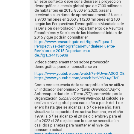
En este contexto debe considerarse la proyección
demográfica a escala global que de 7300 millones
de habitantes en 2015, 8500 en 2020, pasaría
creciendo a un ritmo de aproximadamente 2% anual
a 9700 millones en 2050 y 11200 millones en 2100,
según las Perspectivas Demográficas Mundiales de
la División de Población, Departamento de Asuntos
Económicos y Sociales de las Naciones Unidas de
2015 y que podrán consultar en:
https://www.researchgate.net/figure/Figura-1-
Perspectivas-demograficas-mundiales-Fuente-
Revision-de-2015-Departamento-
de_fig1_344136908
Videos complementarios sobre proyección
demográfica pueden consultarse en
https://www.youtube.com/watch?v=PUwmA3Q0_OE
https://www.youtube.com/watch?v=VcSX4ytEfcE
Como consecuencia de la sobrepoblación se utiliza
un indicador denominado
“Earth Overshoot Day”
o
Sobrecapacidad de la Tierra
(ST)
promovido por la
Organización
Global Footprint Network
. El cálculo se
realiza a nivel global para cada año a partir del 1 de
enero hasta que se alcanza la
ST
de ese año. Para
visualizar la capacidad extractiva humana, en el año
1979, la
ST
se alcanzó el 29 de diciembre y para el
año 2022 el 28 de julio con lo que se necesitarían
casi dos planetas para mantener el nivel de
consumo actual.