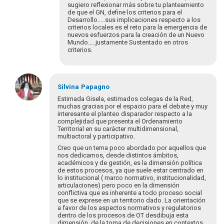
Gracias
sugiero reflexionar más sobre tu planteamiento
de que el GN, define los criterios para el
a
Desarrollo.....sus implicaciones respecto a los
Gisela
criterios locales es el reto para la emergencia de
Paredes
nuevos esfuerzos para la creación de un Nuevo
por…
Mundo.....justamente Sustentado en otros
criterios.
por
Alain
En
respuesta
Silvina
Papagno
a
Estimada Gisela, estimados colegas de la Red,
Gracias
muchas gracias por el espacio para el debate y muy
interesante el planteo disparador respecto a la
a
complejidad que presenta el Ordenamiento
Gisela
Territorial en su carácter multidimensional,
Paredes
multiactoral y participativo.
por…
Creo que un tema poco abordado por aquellos que
por
nos dedicamos, desde distintos ámbitos,
Alain
académicos y de gestión, es la dimensión política
de estos procesos, ya que suele estar centrado en
lo institucional ( marco normativo, institucionalidad,
articulaciones) pero poco en la dimensión
conflictiva que es inherente a todo proceso social
que se exprese en un territorio dado. La orientación
a favor de los aspectos normativos y regulatorios
dentro de los procesos de OT desdibuja esta
dimensión de la toma de decisiones en contextos