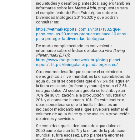
inquietudes y desafíos planteados, sugiero también
informarse sobre las
Metas Aichi
,
propuestas para
el cumplimiento del Plan Estratégico sobre la
Diversidad Biológica 2011-2020 y que podrán
consultar en:
https://vetmarketportal.com.ar/nota/1302/que-
paso-con-las-20-metas-propuestas-hace-10-anos-
para-proteger-la-diversidad-biologica-
De modo complementario es conveniente
informarse sobre el Índice del planeta vivo
(
Living
Planet Index (LPI))
:
https://www.footprintnetwork.org/living-planet-
report/
;
https://livingplanet.panda.org/es-es/
Otro enorme desafío que supone el crecimiento
demográfico a nivel mundial, es la disponibilidad de
agua dulce si se considera que el 97.5% del agua en
la tierra es salada (océanos y mares) y solo el 2.5%
es agua dulce. Al sector agrícola se le atribuye un
70% de su utilización, a la producción industrial un
20% y al consumo humano 10%. En este contexto
debe considerarse que la huella hídrica es un
indicador medioambiental que sirve para estimar el
volumen de agua dulce que se usa en la producción
de bienes y servicios.
Se considera que la demanda de agua dulce en
2050 aumentará un 55 % y la mitad de la población
mundial sufrirá escasez. Esto planteará enormes
conflictos territoriales y el incremento de