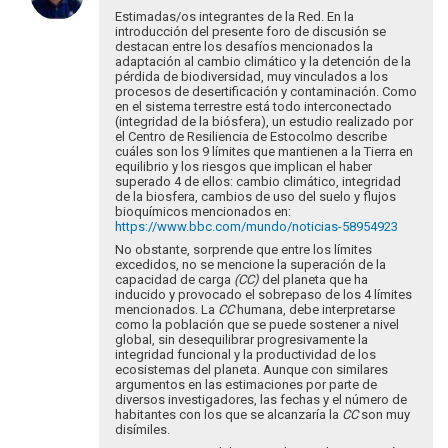
a
Estimadas/os integrantes de la Red. En la
Recibe
introducción del presente foro de discusión se
destacan entre los desafíos mencionados la
un
adaptación al cambio climático y la detención de la
cordial
pérdida de biodiversidad, muy vinculados a los
saludo…
procesos de desertificación y contaminación. Como
por
en el sistema terrestre está todo interconectado
(integridad de la biósfera), un estudio realizado por
Ken
el Centro de Resiliencia de Estocolmo describe
Ramirez
cuáles son los 9 límites que mantienen a la Tierra en
equilibrio y los riesgos que implican el haber
superado 4 de ellos: cambio climático, integridad
de la biosfera, cambios de uso del suelo y flujos
bioquímicos mencionados en:
https://www.bbc.com/mundo/noticias-58954923
No obstante, sorprende que entre los límites
excedidos, no se mencione la superación de la
capacidad de carga
(CC)
del planeta que ha
inducido y provocado el sobrepaso de los 4 límites
mencionados. La
CC
humana, debe interpretarse
como la población que se puede sostener a nivel
global, sin desequilibrar progresivamente la
integridad funcional y la productividad de los
ecosistemas del planeta. Aunque con similares
argumentos en las estimaciones por parte de
diversos investigadores, las fechas y el número de
habitantes con los que se alcanzaría la
CC
son muy
disímiles.