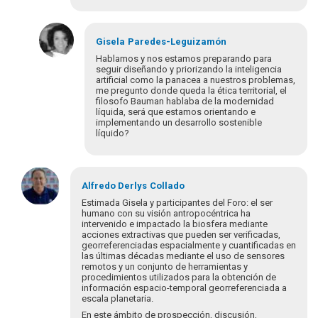
Gisela
Paredes-Leguizamón
Hablamos y nos estamos preparando para
seguir diseñando y priorizando la inteligencia
artificial como la panacea a nuestros problemas,
me pregunto donde queda la ética territorial, el
filosofo Bauman hablaba de la modernidad
líquida, será que estamos orientando e
implementando un desarrollo sostenible
líquido?
En
respuesta
Alfredo Derlys
Collado
a
Estimada Gisela y participantes del Foro: el ser
En
humano con su visión antropocéntrica ha
intervenido e impactado la biosfera mediante
el
acciones extractivas que pueden ser verificadas,
marco
georreferenciadas espacialmente y cuantificadas en
de
las últimas décadas mediante el uso de sensores
la
remotos y un conjunto de herramientas y
procedimientos utilizados para la obtención de
Agenda…
información espacio-temporal georreferenciada a
por
escala planetaria.
collado.alfred…
En este ámbito de prospección, discusión,