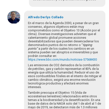
En
respuesta
Alfredo Derlys
Collado
a
En el marco de la Agenda 2030, a pesar de un gran
Estimadas/os
consenso, algunos objetivos están muy
comprometidos como el Objetivo 13 (Acción por el
integrantes
clima). Diversas investigaciones advierten que el
de…
calentamiento global promueve acciones
por
desestabilizadoras que pueden desencadenar los
collado.alfred…
denominados puntos de no retorno o “
tipping
points”
a partir de los cuales los cambios en un
sistema pueden ser abruptos e irreversibles y que
podrán consultar en:
https://www.bbc.com/mundo/noticias-57568430
Las emisiones de CO2 derivados de la combustión
de petróleo, gas y carbón representan el 83% de la
energía que utiliza la humanidad. Reducir el uso de
esos combustibles fósiles en el intento de mitigar el
cambio climático, exigirá una enorme revolución
tecnológica-productiva y afectará enormes
intereses.
También preocupa el Objetivo 15 (Vida de
ecosistemas terrestres) relacionados entre otros
temas a la biodiversidad y la desertificación. En una
base de datos de la NASA solo del 1 de abril al 1 de
mayo de 2019, se detectaron más de 1.3 millones