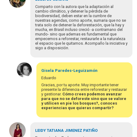
a
Comparto con la autora que la adaptación al
Excelente
cambio climático, y detener la pérdida de
biodiversidad, deben estar en la cumbre de
aporte
nuestras agendas, como aporte, sumaria que no se
de
trata solo de detener la deforestación, que la hay y
la…
mucha, en Brasil incluso creció -a contramano del
por
mundo- sino que ademas es fundamental que
empecemos a reforestar, restaurarle a la naturaleza
felix.zumbado
el espacio que le quitamos. Acompaño la iniciativa y
sigo a disposición.
Gisela
Paredes-Leguizamón
Eduardo
Gracias, por tu aporte. Muy importante tener
presente la diferencia entre reforestar y restaurar
y gestionar.
Cómo crees podemos avanzar
para que no se deforeste sino que se valore
y utilicen en pie los bosques?, conoces
experiencias que quieras compartir?
En
respuesta
LEIDY TATIANA
JIMENEZ PATIÑO
a