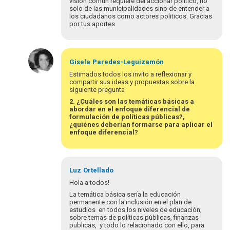
visión común requiere del accionar político, no
solo de las municipalidades sino de entender a
los ciudadanos como actores politicos. Gracias
por tus aportes
En
respuesta
Gisela
Paredes-Leguizamón
a
Estimados todos los invito a reflexionar y
Estimada
compartir sus ideas y propuestas sobre la
siguiente pregunta
Gisela,
estimados…
2. ¿Cuáles son las temáticas básicas a
abordar en el enfoque diferencial de
por
formulación de políticas públicas?,
SilvinaPapagno
¿quiénes deberían formarse para aplicar el
enfoque diferencial?
Luz
Ortellado
Hola a todos!
La temática básica sería la educación
permanente con la inclusión en el plan de
estudios en todos los niveles de educación,
sobre temas de políticas públicas, finanzas
publicas, y todo lo relacionado con ello, para