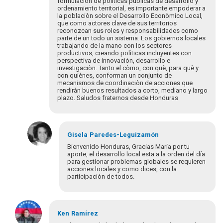
los
formulación de políticas públicas de desarrollo y
ordenamiento territorial, es importante empoderar a
invito
la poblaciòn sobre el Desarrollo Econòmico Local,
a…
que como actores clave de sus territorios
por
reconozcan sus roles y responsabilidades como
Gisela
parte de un todo un sistema. Los gobiernos locales
trabajando de la mano con los sectores
Paredes
productivos, creando polìticas incluyentes con
perspectiva de innovaciòn, desarrollo e
investigaciòn. Tanto el còmo, con què, para què y
con quiènes, conforman un conjunto de
mecanismos de coordinaciòn de acciones que
rendiràn buenos resultados a corto, mediano y largo
plazo. Saludos fraternos desde Honduras
Gisela
Paredes-Leguizamón
Bienvenido Honduras, Gracias María por tu
aporte, el desarrollo local esta a la orden del día
para gestionar problemas globales se requieren
acciones locales y como dices, con la
participación de todos.
En
respuesta
Ken
Ramírez