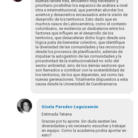
Buenas tardes Red, encuentro muy necesario y
Comparto
prioritario posibilitar los espacios de análisis a nivel
intra e interinstitucional, que permitan abordar los
con
aciertos y desaciertos encausados ante la visión de
la
desarrollo de los territorios. Esto dado que en
autora
muchos casos de Latinoamérica, como el contexto
que…
colombiano, se evidencia un desbalance entre los
factores que influyen en el desarrollo de los
por
territorios, que desaceleran dicho logro desde una
EdSaldivia
lógica justa de bienestar colectivo, que identifique
la diversidad de las comunidades y las reconozca
desde los procesos de planificación, además de
impulsar la autogestión de las comunidades y la
proactividad de la institucionalidad no sólo del
sector ambiental, sino de los demás sectores que
son llamados a contribuir con la sostenibilidad de
los territorios, de los que dependen, así como las
nuevas generaciones. Totalmente dispuestos a esta
causa desde la Universidad de Cundinamarca.
Gisela
Paredes-Leguizamón
Estimada Tatiana
Gracias por tu aporte. Sin duda existen las
diversidades y es necesario escuchar y trabajar
en equipo. Como la academia podria aportar en
esto?