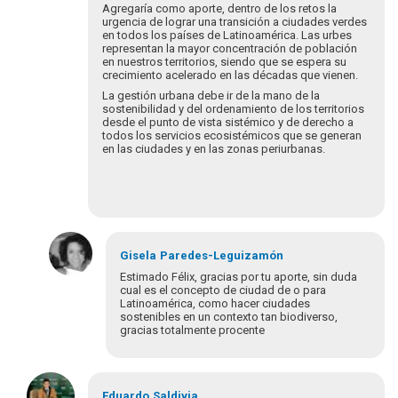
Agregaría como aporte, dentro de los retos la
urgencia de lograr una transición a ciudades verdes
en todos los países de Latinoamérica. Las urbes
representan la mayor concentración de población
en nuestros territorios, siendo que se espera su
crecimiento acelerado en las décadas que vienen.
La gestión urbana debe ir de la mano de la
sostenibilidad y del ordenamiento de los territorios
desde el punto de vista sistémico y de derecho a
todos los servicios ecosistémicos que se generan
en las ciudades y en las zonas periurbanas.
Gisela
Paredes-Leguizamón
Estimado Félix, gracias por tu aporte, sin duda
cual es el concepto de ciudad de o para
Latinoamérica, como hacer ciudades
sostenibles en un contexto tan biodiverso,
gracias totalmente procente
En
respuesta
Eduardo
Saldivia