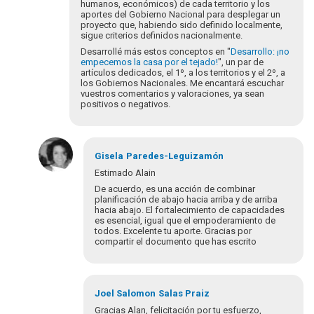
humanos, económicos) de cada territorio y los
aportes del Gobierno Nacional para desplegar un
proyecto que, habiendo sido definido localmente,
sigue criterios definidos nacionalmente.
Desarrollé más estos conceptos en "
Desarrollo: ¡no
empecemos la casa por el tejado!
", un par de
artículos dedicados, el 1º, a los territorios y el 2º, a
los Gobiernos Nacionales. Me encantará escuchar
vuestros comentarios y valoraciones, ya sean
positivos o negativos.
Gisela
Paredes-Leguizamón
Estimado Alain
De acuerdo, es una acción de combinar
planificación de abajo hacia arriba y de arriba
hacia abajo. El fortalecimiento de capacidades
es esencial, igual que el empoderamiento de
todos. Excelente tu aporte. Gracias por
compartir el documento que has escrito
En
respuesta
Joel Salomon
Salas Praiz
a
Gracias Alan, felicitación por tu esfuerzo,