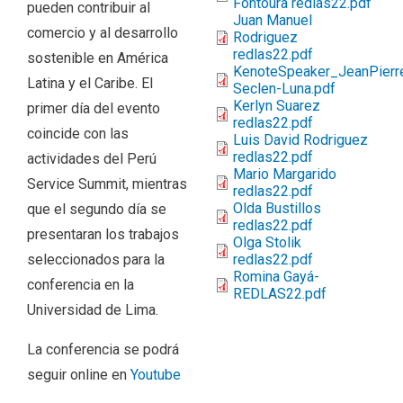
Fontoura redlas22.pdf
pueden contribuir al
Juan Manuel
comercio y al desarrollo
Rodriguez
redlas22.pdf
sostenible en América
KenoteSpeaker_JeanPierr
Latina y el Caribe. El
Seclen-Luna.pdf
Kerlyn Suarez
primer día del evento
redlas22.pdf
coincide con las
Luis David Rodriguez
redlas22.pdf
actividades del Perú
Mario Margarido
Service Summit, mientras
redlas22.pdf
Olda Bustillos
que el segundo día se
redlas22.pdf
presentaran los trabajos
Olga Stolik
seleccionados para la
redlas22.pdf
Romina Gayá-
conferencia en la
REDLAS22.pdf
Universidad de Lima.
La conferencia se podrá
seguir online en
Youtube