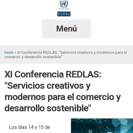
Pasar
al
contenido
principal
Menú
Inicio
XI Conferencia REDLAS: "Servicios creativos y modernos para el
comercio y desarrollo sostenible"
Sobrescribir
enlaces
XI Conferencia REDLAS:
de
"Servicios creativos y
ayuda
modernos para el comercio y
a
desarrollo sostenible"
la
navegación
Los días 14 y 15 de