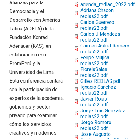
Alianzas para la
agenda_redlas_2022.pdf
Adriana Chacon
Democracia y el
redlas22.pdf
Desarrollo con América
Carlos Guerrero
redlas22.pdf
Latina (ADELA) de la
Carlos J Mendoza
Fundación Konrad
redlas22.pdf
Carmen Astrid Romero
Adenauer (KAS), en
redlas22.pdf
colaboración con
Felipe Mujica
PromPerú y la
redlas22.pdf
FiorelaSalas
Universidad de Lima.
redlas22.pdf
Esta conferencia contará
Gilles REDLAS.pdf
Ignacio Sanchez
con la participación de
redlas22.pdf
expertos de la academia,
Javier Rojas
redlas22.pdf
gobiernos y sector
Jorge Luis Gonzalez
privado para examinar
redlas22.pdf
Jorge Romero
cómo los servicios
redlas22.pdf
creativos y modernos
Jose Augusto