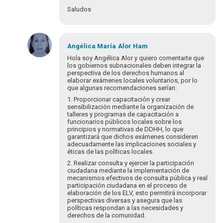
Saludos
En
respuesta
Angélica María
Alor Ham
a
Hola soy Angélica Alor y quiero comentarte que
¡Bienvenidos
los gobiernos subnacionales deben integrar la
perspectiva de los derechos humanos al
y
elaborar exámenes locales voluntarios, por lo
bienvenidas
que algunas recomendaciones serían:
a…
1. Proporcionar capacitación y crear
por
sensibilización mediante la organización de
Eva
talleres y programas de capacitación a
Hopenhayn
funcionarios públicos locales sobre los
principios y normativas de DDHH, lo que
garantizará que dichos exámenes consideren
adecuadamente las implicaciones sociales y
éticas de las políticas locales.
2. Realizar consulta y ejercer la participación
ciudadana mediante la implementación de
mecanismos efectivos de consulta pública y real
participación ciudadana en el proceso de
elaboración de los ELV, esto permitirá incorporar
perspectivas diversas y asegura que las
políticas respondan a las necesidades y
derechos de la comunidad.