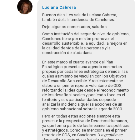
En
respuesta
Luciana
Cabrera
a
Buenos días. Les saluda Luciana Cabrera,
Buenos
también de la Intendencia de Canelones.
días!
Dejo algunos comentarios, saludos.
Soy
Como institución del segundo nivel de gobierno,
Laura
Canelones tiene por misión promover el
Monzo…
desarrollo sustentable, la equidad, la mejora en
la calidad de vida de las personas y la
por
construcción de ciudadanía.
Laura_Monzo
En este marco el cuarto avance del Plan
Estratégico presenta una agenda con metas
propias por cada línea estratégica definida, las
cuales asimismo se vinculan con los Objetivos
de Desarrollo Sostenible. Y recientemente se
elaboró un primer reporte voluntario de ODS,
reforzando la idea que desde el reconocimiento
de los desafíos locales y poniendo foco en el
territorio y sus particularidades se puede
analizar la incidencia que las acciones de un
gobierno subnacional sobre la agenda 2030.
Pero en todas estas acciones siempre esta
presente la perspectiva de Derechos Humanos,
ya que forma parte de los lineamientos políticos
y estratégicos. Como se menciona en el primer
reporte de ODS, en Canelones
“
La gestión se
desarrolla a través de un trabajo efectivo, con