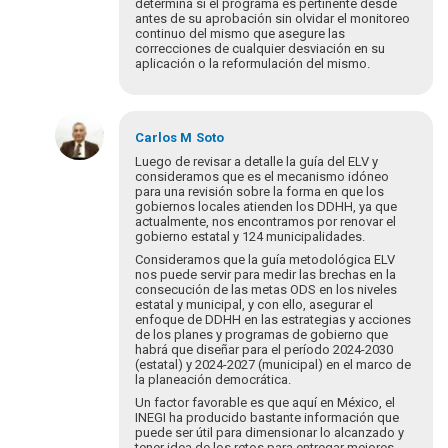
determina si el programa es pertinente desde
antes de su aprobación sin olvidar el monitoreo
continuo del mismo que asegure las
correcciones de cualquier desviación en su
aplicación o la reformulación del mismo.
En
respuesta
Carlos M
Soto
a
Luego de revisar a detalle la guía del ELV y
¡Bienvenidos
consideramos que es el mecanismo idóneo
para una revisión sobre la forma en que los
y
gobiernos locales atienden los DDHH, ya que
bienvenidas
actualmente, nos encontramos por renovar el
a…
gobierno estatal y 124 municipalidades.
por
Consideramos que la guía metodológica ELV
Eva
nos puede servir para medir las brechas en la
Hopenhayn
consecución de las metas ODS en los niveles
estatal y municipal, y con ello, asegurar el
enfoque de DDHH en las estrategias y acciones
de los planes y programas de gobierno que
habrá que diseñar para el período 2024-2030
(estatal) y 2024-2027 (municipal) en el marco de
la planeación democrática.
Un factor favorable es que aquí en México, el
INEGI ha producido bastante información que
puede ser útil para dimensionar lo alcanzado y
tener idea de los retos para entregar mejores