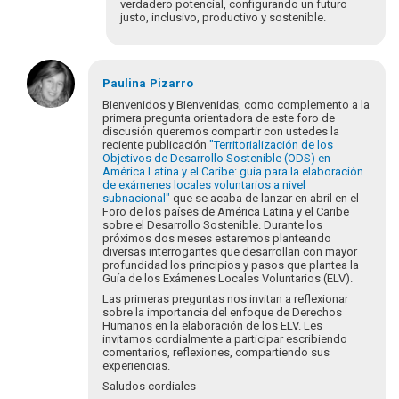
verdadero potencial, configurando un futuro
justo, inclusivo, productivo y sostenible.
En
respuesta
Paulina
Pizarro
a
Bienvenidos y Bienvenidas, como complemento a la
¡Bienvenidos
primera pregunta orientadora de este foro de
discusión queremos compartir con ustedes la
y
reciente publicación
"Territorialización de los
bienvenidas
Objetivos de Desarrollo Sostenible (ODS) en
a…
América Latina y el Caribe: guía para la elaboración
por
de exámenes locales voluntarios a nivel
subnacional"
que se acaba de lanzar en abril en el
Eva
Foro de los países de América Latina y el Caribe
Hopenhayn
sobre el Desarrollo Sostenible. Durante los
próximos dos meses estaremos planteando
diversas interrogantes que desarrollan con mayor
profundidad los principios y pasos que plantea la
Guía de los Exámenes Locales Voluntarios (ELV).
Las primeras preguntas nos invitan a reflexionar
sobre la importancia del enfoque de Derechos
Humanos en la elaboración de los ELV. Les
invitamos cordialmente a participar escribiendo
comentarios, reflexiones, compartiendo sus
experiencias.
Saludos cordiales