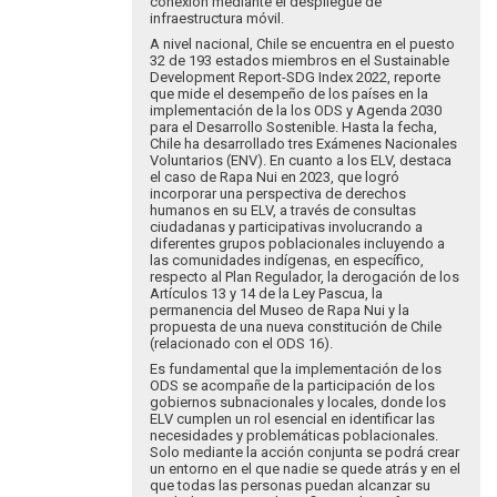
conexión mediante el despliegue de
infraestructura móvil.
A nivel nacional, Chile se encuentra en el puesto
32 de 193 estados miembros en el Sustainable
Development Report-SDG Index 2022, reporte
que mide el desempeño de los países en la
implementación de la los ODS y Agenda 2030
para el Desarrollo Sostenible. Hasta la fecha,
Chile ha desarrollado tres Exámenes Nacionales
Voluntarios (ENV). En cuanto a los ELV, destaca
el caso de Rapa Nui en 2023, que logró
incorporar una perspectiva de derechos
humanos en su ELV, a través de consultas
ciudadanas y participativas involucrando a
diferentes grupos poblacionales incluyendo a
las comunidades indígenas, en específico,
respecto al Plan Regulador, la derogación de los
Artículos 13 y 14 de la Ley Pascua, la
permanencia del Museo de Rapa Nui y la
propuesta de una nueva constitución de Chile
(relacionado con el ODS 16).
Es fundamental que la implementación de los
ODS se acompañe de la participación de los
gobiernos subnacionales y locales, donde los
ELV cumplen un rol esencial en identificar las
necesidades y problemáticas poblacionales.
Solo mediante la acción conjunta se podrá crear
un entorno en el que nadie se quede atrás y en el
que todas las personas puedan alcanzar su