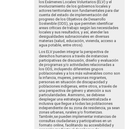
por
los Exámenes Locales Voluntarios (ELV) y el
Eva
involucramiento de los gobiernos locales y
Hopenhayn
actores territoriales son fundamentales para dar
cuenta del estado de implementación del
progreso de los Objetivos de Desarrollo
Sostenible (ODS), ya que permiten identificar
areas críticas de trabajo según las necesidades
locales y sus resultados, y así, atender las
desigualdades subnacionales en diversas
materias (salud, educación, vivienda, acceso a
agua potable, entre otros).
Los ELV pueden integrar la perspectiva de
derechos humanos a través de instancias
participativas de discusión, diseño y evaluación
de programas y/o actividades relacionadas a
los ODS, incluyendo diferentes grupos
poblacionales y a los más vulnerables como son
la infancia, mujeres, personas migrantes,
personas en situación de discapacidad y
poblaciones indígenas, entre otros, a través de
una perspectiva de género y atención a sus
particularidades. Asimismo, se debiese
desplegar una estrategia descentralizada e
inclusiva que llegue a todas las poblaciones
independiente de su zona de residencia, ya sean
zonas urbanas, rurales y/o fronterizas.
También,se pueden implementar instancias de
consultas ciudadanas y participativas en un
formato online, facilitando su accesibilidad y