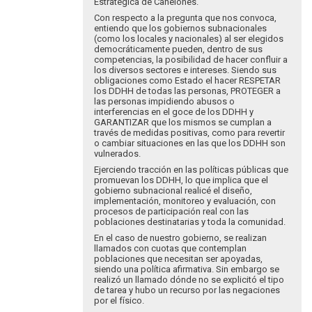
Estratégica de Canelones.
Con respecto a la pregunta que nos convoca,
entiendo que los gobiernos subnacionales
(como los locales y nacionales) al ser elegidos
democráticamente pueden, dentro de sus
competencias, la posibilidad de hacer confluir a
los diversos sectores e intereses. Siendo sus
obligaciones como Estado el hacer RESPETAR
los DDHH de todas las personas, PROTEGER a
las personas impidiendo abusos o
interferencias en el goce de los DDHH y
GARANTIZAR que los mismos se cumplan a
través de medidas positivas, como para revertir
o cambiar situaciones en las que los DDHH son
vulnerados.
Ejerciendo tracción en las políticas públicas que
promuevan los DDHH, lo que implica que el
gobierno subnacional realicé el diseño,
implementación, monitoreo y evaluación, con
procesos de participación real con las
poblaciones destinatarias y toda la comunidad.
En el caso de nuestro gobierno, se realizan
llamados con cuotas que contemplan
poblaciones que necesitan ser apoyadas,
siendo una política afirmativa. Sin embargo se
realizó un llamado dónde no se explicitó el tipo
de tarea y hubo un recurso por las negaciones
por el físico.