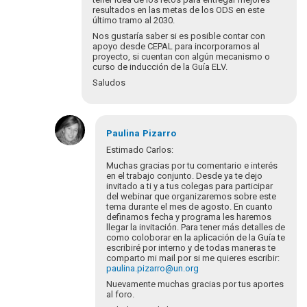
resultados en las metas de los ODS en este
último tramo al 2030.
Nos gustaría saber si es posible contar con
apoyo desde CEPAL para incorporarnos al
proyecto, si cuentan con algún mecanismo o
curso de inducción de la Guía ELV.
Saludos
En
respuesta
Paulina
Pizarro
a
Estimado Carlos:
¡Bienvenidos
Muchas gracias por tu comentario e interés
y
en el trabajo conjunto. Desde ya te dejo
bienvenidas
invitado a ti y a tus colegas para participar
del webinar que organizaremos sobre este
a…
tema durante el mes de agosto. En cuanto
por
definamos fecha y programa les haremos
Eva
llegar la invitación. Para tener más detalles de
Hopenhayn
como coloborar en la aplicación de la Guía te
escribiré por interno y de todas maneras te
comparto mi mail por si me quieres escribir:
paulina.pizarro@un.org
Nuevamente muchas gracias por tus aportes
al foro.