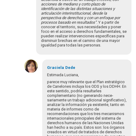
acciones de mediano y corto plazo de
identificación de las distintas situaciones y
articulación interinstitucional, desde la
perspectiva de derechos y con un enfoque por
procesos basado en resultados”
. Y a partir de
conocer el territorio, sus necesidades y poner
foco en el acceso a derechos fundamentales, se
pueden realizar intervenciones específicas para
disminuir brechas en el camino de una mayor
igualdad para todas las personas.
En
respuesta
Graciela
Dede
a
Estimada Luciana,
¡Bienvenidos
parece muy relevante que el Plan estratégico
y
de Canelones incluya los ODS y los DDHH. En
bienvenidas
este sentido, podría resultarles
complementario (no generando nece­
a…
sariamente un trabajo adicional significativo),
por
analizar la información ya existente, tanto en
Eva
materia de informes como de
Hopenhayn
recomendaciones que los tres mecanismos
internacionales principales del siste­ma de
derechos humanos de las Naciones Unidas
han hecho a su país. Estos son: los órganos
creados en virtud de tratados de derechos