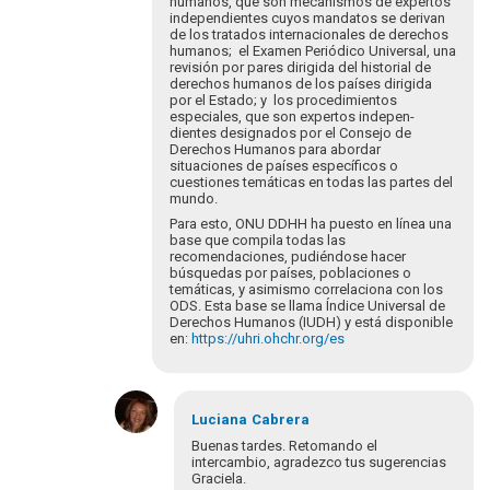
hu­manos, que son mecanismos de expertos
independientes cuyos mandatos se derivan
de los tratados internacionales de derechos
humanos; el Examen Periódico Universal, una
revisión por pares dirigi­da del historial de
derechos humanos de los países dirigida
por el Estado; y los procedimientos
especiales, que son expertos indepen­
dientes designados por el Consejo de
Derechos Humanos para abordar
situaciones de países específicos o
cuestiones temáticas en todas las partes del
mundo.
Para esto, ONU DDHH ha puesto en línea una
base que compila todas las
recomendaciones, pudiéndose hacer
búsquedas por países, poblaciones o
temáticas, y asimismo correlaciona con los
ODS. Esta base se llama Índice Universal de
Derechos Humanos (IUDH) y está disponible
en:
https://uhri.ohchr.org/es
En
respuesta
Luciana
Cabrera
a
Buenas tardes. Retomando el
Buenos
intercambio, agradezco tus sugerencias
Graciela.
días.