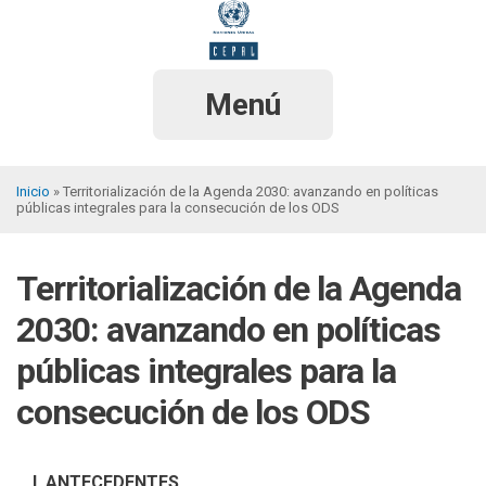
Pasar
al
contenido
principal
Menú
Inicio
Territorialización de la Agenda 2030: avanzando en políticas
públicas integrales para la consecución de los ODS
Sobrescribir
enlaces
Territorialización de la Agenda
de
ayuda
2030: avanzando en políticas
a
públicas integrales para la
la
consecución de los ODS
navegación
I. ANTECEDENTES