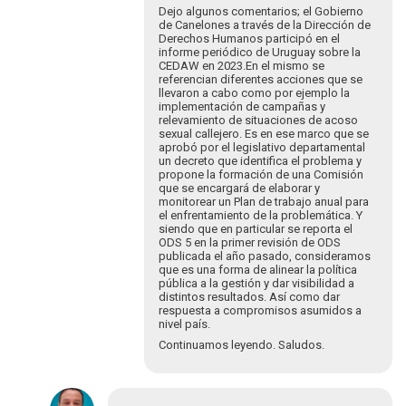
Les
Dejo algunos comentarios; el Gobierno
de Canelones a través de la Dirección de
saluda…
Derechos Humanos participó en el
por
informe periódico de Uruguay sobre la
Luciana
CEDAW en 2023.En el mismo se
Cabrer…
referencian diferentes acciones que se
llevaron a cabo como por ejemplo la
implementación de campañas y
relevamiento de situaciones de acoso
sexual callejero. Es en ese marco que se
aprobó por el legislativo departamental
un decreto que identifica el problema y
propone la formación de una Comisión
que se encargará de elaborar y
monitorear un Plan de trabajo anual para
el enfrentamiento de la problemática. Y
siendo que en particular se reporta el
ODS 5 en la primer revisión de ODS
publicada el año pasado, consideramos
que es una forma de alinear la política
pública a la gestión y dar visibilidad a
distintos resultados. Así como dar
respuesta a compromisos asumidos a
nivel país.
Continuamos leyendo. Saludos.
En