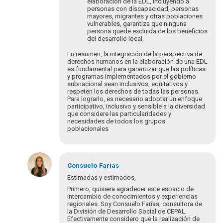
elaboración de la EDL, incluyendo a
personas con discapacidad, personas
mayores, migrantes y otras poblaciones
vulnerables, garantiza que ninguna
persona quede excluida de los beneficios
del desarrollo local.
En resumen, la integración de la perspectiva de
derechos humanos en la elaboración de una EDL
es fundamental para garantizar que las políticas
y programas implementados por el gobierno
subnacional sean inclusivos, equitativos y
respeten los derechos de todas las personas.
Para lograrlo, es necesario adoptar un enfoque
participativo, inclusivo y sensible a la diversidad
que considere las particularidades y
necesidades de todos los grupos
poblacionales
En
respuesta
Consuelo
Farias
a
Estimadas y estimados,
¡Bienvenidos
Primero, quisiera agradecer este espacio de
y
intercambio de conocimientos y experiencias
bienvenidas
regionales. Soy Consuelo Farías, consultora de
la División de Desarrollo Social de CEPAL.
a…
Efectivamente considero que la realización de