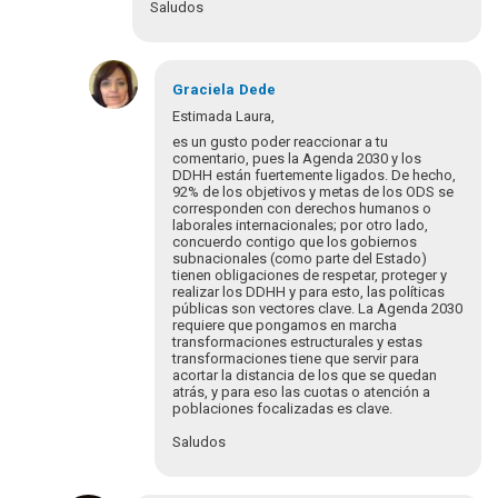
Saludos
En
respuesta
Graciela
Dede
a
Estimada Laura,
¡Bienvenidos
es un gusto poder reaccionar a tu
y
comentario, pues la Agenda 2030 y los
bienvenidas
DDHH están fuertemente ligados. De hecho,
92% de los objetivos y metas de los ODS se
a…
corresponden con derechos humanos o
por
laborales internacionales; por otro lado,
Eva
concuerdo contigo que los gobiernos
Hopenhayn
subnacionales (como parte del Estado)
tienen obligaciones de respetar, proteger y
realizar los DDHH y para esto, las políticas
públicas son vectores clave. La Agenda 2030
requiere que pongamos en marcha
transformaciones estructurales y estas
transformaciones tiene que servir para
acortar la distancia de los que se quedan
atrás, y para eso las cuotas o atención a
poblaciones focalizadas es clave.
Saludos