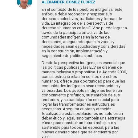
respuesta
ALEXANDER
GOMEZ FLOREZ
a
En el contexto de los pueblos indígenas, este
Estimada
enfoque debe reconocer y respetar sus
derechos colectivos, tradiciones y formas de
Luciana,
vida. La integración de la perspectiva de
parece
derechos humanos en las ELV se puede lograr a
muy…
través de la participación activa de las
por
comunidades indígenas en la toma de
decisiones, asegurando que sus voces y
Gracedede
necesidades sean escuchadas y consideradas
en la construcción, implementación y
seguimiento de políticas públicas.
Desde la perspectiva indígena, es esencial que
las políticas públicas y las ELV se diseñen de
manera inclusiva y propositiva. La Agenda 2030,
con su estrecha relación con los derechos
humanos, ofrece una oportunidad para que las
comunidades indígenas sean reconocidas y
valorizadas. Los pueblos indígenas tienen un
conocimiento profundo, sustentable de sus
territorios, y su participación es crucial para
lograr las transformaciones estructurales
necesarias. Asegurar cuotas y atención
focalizada a estas poblaciones no solo es un
deber ético y legal, sino también una estrategia
eficaz para construir un futuro más justo y
sostenible para todos. En especial, para las
nuevas generaciones que se encuentra por
venir.