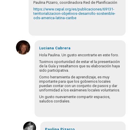
Paulina Pizarro, coordinadora Red de Planificación
https://www.cepal.org/es/publicaciones/69131-
territorializacion-objetivos-desarrollo-sostenible-
ods-america-latina-caribe
Luciana
Cabrera
Hola Paulina. Un gusto encontrarte en este foro.
Tuvimos oportunidad de estar el la presentación
de la Guía y resaltamos que su elaboración haya
sido participativa.
Como herramienta de aprendizaje, es muy
importante para que los gobiernos locales
puedan contar con un conjunto de pasos y dar
uniformidad a los exámenes locales voluntarios.
Un gusto nuevamente compartir espacios,
saludos cordiales.
En
respuesta
Paulina
Pizarro