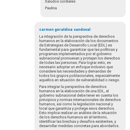
Saludos cordiales
Paulina
En
respuesta
carmen geraldina
sandoval
a
La integración de la perspectiva de derechos
Luego
humanos en la elaboración de los documentos
de Estrategias de Desarrollo Local (EDL) es
de
fundamental para garantizar que las políticas y
revisar
programas implementados por el gobierno
a
subnacional promuevan y protejan los derechos
detalle…
de todas las personas. Para lograr esto, es
necesario adoptar un enfoque inclusivo que
por
considere las necesidades y demandas de
Pakal
todos los grupos poblacionales, especialmente
aquellos en situación de vulnerabilidad o riesgo.
Para integrar la perspectiva de derechos
humanos en la elaboración de una EDL, el
gobierno subnacional debe tener en cuenta los
principios y normas internacionales de derechos
humanos, así como la legislación nacional y
local que garantiza y protege esos derechos.
Esto implica realizar un análisis de la situación
de los derechos humanos en el territorio,
identificar las brechas y desafíos existentes, y
desarrollar medidas concretas para abordarlos.