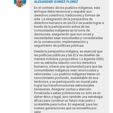
respuesta
ALEXANDER
GOMEZ FLOREZ
a
En el contexto de los pueblos indígenas, este
Estimada
enfoque debe reconocer y respetar sus
derechos colectivos, tradiciones y formas de
Luciana,
vida. La integración de la perspectiva de
parece
derechos humanos en las ELV se puede lograr a
muy…
través de la participación activa de las
por
comunidades indígenas en la toma de
decisiones, asegurando que sus voces y
Gracedede
necesidades sean escuchadas y consideradas
en la construcción, implementación y
seguimiento de políticas públicas.
Desde la perspectiva indígena, es esencial que
las políticas públicas y las ELV se diseñen de
manera inclusiva y propositiva. La Agenda 2030,
con su estrecha relación con los derechos
humanos, ofrece una oportunidad para que las
comunidades indígenas sean reconocidas y
valorizadas. Los pueblos indígenas tienen un
conocimiento profundo, sustentable de sus
territorios, y su participación es crucial para
lograr las transformaciones estructurales
necesarias. Asegurar cuotas y atención
focalizada a estas poblaciones no solo es un
deber ético y legal, sino también una estrategia
eficaz para construir un futuro más justo y
sostenible para todos. En especial, para las
nuevas generaciones que se encuentra por
venir.