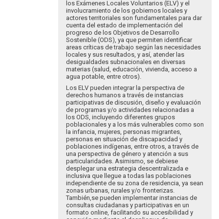
por
los Exámenes Locales Voluntarios (ELV) y el
Eva
involucramiento de los gobiernos locales y
Hopenhayn
actores territoriales son fundamentales para dar
cuenta del estado de implementación del
progreso de los Objetivos de Desarrollo
Sostenible (ODS), ya que permiten identificar
areas críticas de trabajo según las necesidades
locales y sus resultados, y así, atender las
desigualdades subnacionales en diversas
materias (salud, educación, vivienda, acceso a
agua potable, entre otros).
Los ELV pueden integrar la perspectiva de
derechos humanos a través de instancias
participativas de discusión, diseño y evaluación
de programas y/o actividades relacionadas a
los ODS, incluyendo diferentes grupos
poblacionales y a los más vulnerables como son
la infancia, mujeres, personas migrantes,
personas en situación de discapacidad y
poblaciones indígenas, entre otros, a través de
una perspectiva de género y atención a sus
particularidades. Asimismo, se debiese
desplegar una estrategia descentralizada e
inclusiva que llegue a todas las poblaciones
independiente de su zona de residencia, ya sean
zonas urbanas, rurales y/o fronterizas.
También,se pueden implementar instancias de
consultas ciudadanas y participativas en un
formato online, facilitando su accesibilidad y