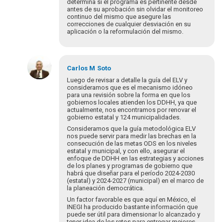
determina si el programa es pertinente desde
antes de su aprobación sin olvidar el monitoreo
continuo del mismo que asegure las
correcciones de cualquier desviación en su
aplicación o la reformulación del mismo.
En
respuesta
Carlos M
Soto
a
Luego de revisar a detalle la guía del ELV y
¡Bienvenidos
consideramos que es el mecanismo idóneo
para una revisión sobre la forma en que los
y
gobiernos locales atienden los DDHH, ya que
bienvenidas
actualmente, nos encontramos por renovar el
a…
gobierno estatal y 124 municipalidades.
por
Consideramos que la guía metodológica ELV
Eva
nos puede servir para medir las brechas en la
Hopenhayn
consecución de las metas ODS en los niveles
estatal y municipal, y con ello, asegurar el
enfoque de DDHH en las estrategias y acciones
de los planes y programas de gobierno que
habrá que diseñar para el período 2024-2030
(estatal) y 2024-2027 (municipal) en el marco de
la planeación democrática.
Un factor favorable es que aquí en México, el
INEGI ha producido bastante información que
puede ser útil para dimensionar lo alcanzado y
tener idea de los retos para entregar mejores