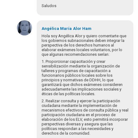
Saludos
En
respuesta
Angélica María
Alor Ham
a
Hola soy Angélica Alor y quiero comentarte que
¡Bienvenidos
los gobiernos subnacionales deben integrar la
perspectiva de los derechos humanos al
y
elaborar exámenes locales voluntarios, por lo
bienvenidas
que algunas recomendaciones serían:
a…
1. Proporcionar capacitación y crear
por
sensibilización mediante la organización de
Eva
talleres y programas de capacitación a
Hopenhayn
funcionarios públicos locales sobre los
principios y normativas de DDHH, lo que
garantizará que dichos exámenes consideren
adecuadamente las implicaciones sociales y
éticas de las políticas locales.
2. Realizar consulta y ejercer la participación
ciudadana mediante la implementación de
mecanismos efectivos de consulta pública y real
participación ciudadana en el proceso de
elaboración de los ELV, esto permitirá incorporar
perspectivas diversas y asegura que las
políticas respondan a las necesidades y
derechos de la comunidad.