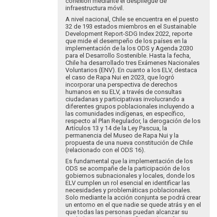
conexión mediante el despliegue de
infraestructura móvil.
A nivel nacional, Chile se encuentra en el puesto
32 de 193 estados miembros en el Sustainable
Development Report-SDG Index 2022, reporte
que mide el desempeño de los países en la
implementación de la los ODS y Agenda 2030
para el Desarrollo Sostenible. Hasta la fecha,
Chile ha desarrollado tres Exámenes Nacionales
Voluntarios (ENV). En cuanto a los ELV, destaca
el caso de Rapa Nui en 2023, que logró
incorporar una perspectiva de derechos
humanos en su ELV, a través de consultas
ciudadanas y participativas involucrando a
diferentes grupos poblacionales incluyendo a
las comunidades indígenas, en específico,
respecto al Plan Regulador, la derogación de los
Artículos 13 y 14 de la Ley Pascua, la
permanencia del Museo de Rapa Nui y la
propuesta de una nueva constitución de Chile
(relacionado con el ODS 16).
Es fundamental que la implementación de los
ODS se acompañe de la participación de los
gobiernos subnacionales y locales, donde los
ELV cumplen un rol esencial en identificar las
necesidades y problemáticas poblacionales.
Solo mediante la acción conjunta se podrá crear
un entorno en el que nadie se quede atrás y en el
que todas las personas puedan alcanzar su