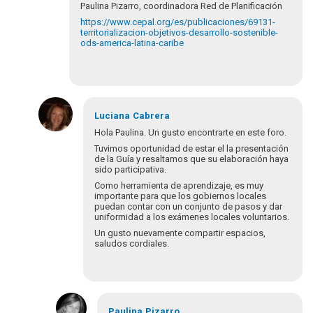
Paulina Pizarro, coordinadora Red de Planificación
https://www.cepal.org/es/publicaciones/69131-
territorializacion-objetivos-desarrollo-sostenible-
ods-america-latina-caribe
Luciana
Cabrera
Hola Paulina. Un gusto encontrarte en este foro.
Tuvimos oportunidad de estar el la presentación
de la Guía y resaltamos que su elaboración haya
sido participativa.
Como herramienta de aprendizaje, es muy
importante para que los gobiernos locales
puedan contar con un conjunto de pasos y dar
uniformidad a los exámenes locales voluntarios.
Un gusto nuevamente compartir espacios,
saludos cordiales.
En
respuesta
Paulina
Pizarro