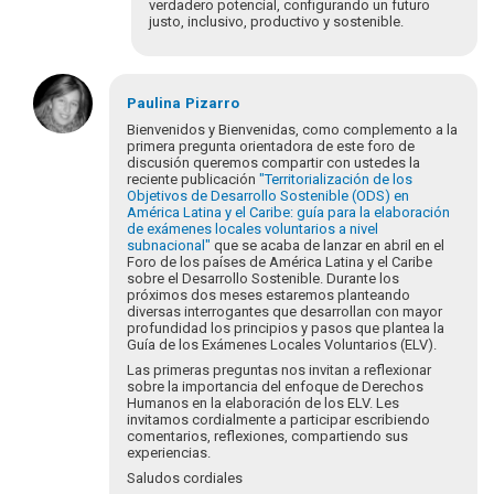
verdadero potencial, configurando un futuro
justo, inclusivo, productivo y sostenible.
En
respuesta
Paulina
Pizarro
a
Bienvenidos y Bienvenidas, como complemento a la
¡Bienvenidos
primera pregunta orientadora de este foro de
discusión queremos compartir con ustedes la
y
reciente publicación
"Territorialización de los
bienvenidas
Objetivos de Desarrollo Sostenible (ODS) en
a…
América Latina y el Caribe: guía para la elaboración
por
de exámenes locales voluntarios a nivel
subnacional"
que se acaba de lanzar en abril en el
Eva
Foro de los países de América Latina y el Caribe
Hopenhayn
sobre el Desarrollo Sostenible. Durante los
próximos dos meses estaremos planteando
diversas interrogantes que desarrollan con mayor
profundidad los principios y pasos que plantea la
Guía de los Exámenes Locales Voluntarios (ELV).
Las primeras preguntas nos invitan a reflexionar
sobre la importancia del enfoque de Derechos
Humanos en la elaboración de los ELV. Les
invitamos cordialmente a participar escribiendo
comentarios, reflexiones, compartiendo sus
experiencias.
Saludos cordiales