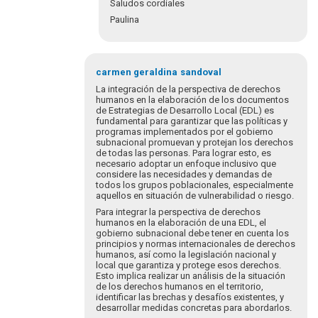
Saludos cordiales
Paulina
En
respuesta
carmen geraldina
sandoval
a
La integración de la perspectiva de derechos
Luego
humanos en la elaboración de los documentos
de Estrategias de Desarrollo Local (EDL) es
de
fundamental para garantizar que las políticas y
revisar
programas implementados por el gobierno
a
subnacional promuevan y protejan los derechos
detalle…
de todas las personas. Para lograr esto, es
necesario adoptar un enfoque inclusivo que
por
considere las necesidades y demandas de
Pakal
todos los grupos poblacionales, especialmente
aquellos en situación de vulnerabilidad o riesgo.
Para integrar la perspectiva de derechos
humanos en la elaboración de una EDL, el
gobierno subnacional debe tener en cuenta los
principios y normas internacionales de derechos
humanos, así como la legislación nacional y
local que garantiza y protege esos derechos.
Esto implica realizar un análisis de la situación
de los derechos humanos en el territorio,
identificar las brechas y desafíos existentes, y
desarrollar medidas concretas para abordarlos.