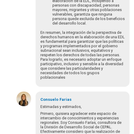
elaboración de la EDL, incluyendo a
personas con discapacidad, personas
mayores, migrantes y otras poblaciones
vulnerables, garantiza que ninguna
persona quede excluida de los beneficios
del desarrollo local.
En resumen, la integración de la perspectiva de
derechos humanos en la elaboración de una EDL
es fundamental para garantizar que las políticas
y programas implementados por el gobierno
subnacional sean inclusivos, equitativos y
respeten los derechos de todas las personas.
Para lograrlo, es necesario adoptar un enfoque
participativo, inclusivo y sensible a la diversidad
que considere las particularidades y
necesidades de todos los grupos
poblacionales
En
respuesta
Consuelo
Farias
a
Estimadas y estimados,
¡Bienvenidos
Primero, quisiera agradecer este espacio de
y
intercambio de conocimientos y experiencias
bienvenidas
regionales. Soy Consuelo Farías, consultora de
la División de Desarrollo Social de CEPAL.
a…
Efectivamente considero que la realización de