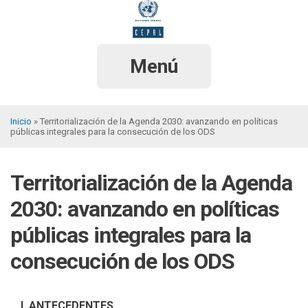
Pasar
al
contenido
principal
Menú
Inicio
Territorialización de la Agenda 2030: avanzando en políticas
públicas integrales para la consecución de los ODS
Sobrescribir
enlaces
Territorialización de la Agenda
de
ayuda
2030: avanzando en políticas
a
públicas integrales para la
la
consecución de los ODS
navegación
I. ANTECEDENTES