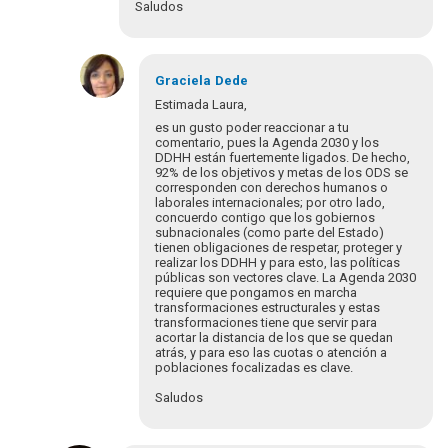
Saludos
En
respuesta
Graciela
Dede
a
Estimada Laura,
¡Bienvenidos
es un gusto poder reaccionar a tu
y
comentario, pues la Agenda 2030 y los
bienvenidas
DDHH están fuertemente ligados. De hecho,
92% de los objetivos y metas de los ODS se
a…
corresponden con derechos humanos o
por
laborales internacionales; por otro lado,
Eva
concuerdo contigo que los gobiernos
Hopenhayn
subnacionales (como parte del Estado)
tienen obligaciones de respetar, proteger y
realizar los DDHH y para esto, las políticas
públicas son vectores clave. La Agenda 2030
requiere que pongamos en marcha
transformaciones estructurales y estas
transformaciones tiene que servir para
acortar la distancia de los que se quedan
atrás, y para eso las cuotas o atención a
poblaciones focalizadas es clave.
Saludos