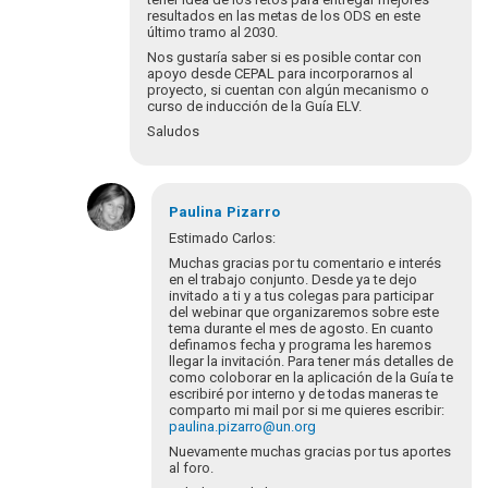
resultados en las metas de los ODS en este
último tramo al 2030.
Nos gustaría saber si es posible contar con
apoyo desde CEPAL para incorporarnos al
proyecto, si cuentan con algún mecanismo o
curso de inducción de la Guía ELV.
Saludos
En
respuesta
Paulina
Pizarro
a
Estimado Carlos:
¡Bienvenidos
Muchas gracias por tu comentario e interés
y
en el trabajo conjunto. Desde ya te dejo
bienvenidas
invitado a ti y a tus colegas para participar
del webinar que organizaremos sobre este
a…
tema durante el mes de agosto. En cuanto
por
definamos fecha y programa les haremos
Eva
llegar la invitación. Para tener más detalles de
Hopenhayn
como coloborar en la aplicación de la Guía te
escribiré por interno y de todas maneras te
comparto mi mail por si me quieres escribir:
paulina.pizarro@un.org
Nuevamente muchas gracias por tus aportes
al foro.