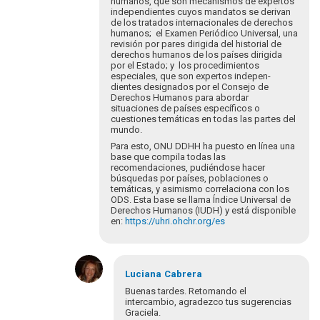
hu­manos, que son mecanismos de expertos
independientes cuyos mandatos se derivan
de los tratados internacionales de derechos
humanos; el Examen Periódico Universal, una
revisión por pares dirigi­da del historial de
derechos humanos de los países dirigida
por el Estado; y los procedimientos
especiales, que son expertos indepen­
dientes designados por el Consejo de
Derechos Humanos para abordar
situaciones de países específicos o
cuestiones temáticas en todas las partes del
mundo.
Para esto, ONU DDHH ha puesto en línea una
base que compila todas las
recomendaciones, pudiéndose hacer
búsquedas por países, poblaciones o
temáticas, y asimismo correlaciona con los
ODS. Esta base se llama Índice Universal de
Derechos Humanos (IUDH) y está disponible
en:
https://uhri.ohchr.org/es
En
respuesta
Luciana
Cabrera
a
Buenas tardes. Retomando el
Buenos
intercambio, agradezco tus sugerencias
Graciela.
días.