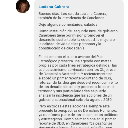
En
respuesta
Luciana
Cabrera
a
Buenos días. Les saluda Luciana Cabrera,
Buenos
también de la Intendencia de Canelones.
días!
Dejo algunos comentarios, saludos.
Soy
Como institución del segundo nivel de gobierno,
Laura
Canelones tiene por misión promover el
Monzo…
desarrollo sustentable, la equidad, la mejora en
la calidad de vida de las personas y la
por
construcción de ciudadanía.
Laura_Monzo
En este marco el cuarto avance del Plan
Estratégico presenta una agenda con metas
propias por cada línea estratégica definida, las
cuales asimismo se vinculan con los Objetivos
de Desarrollo Sostenible. Y recientemente se
elaboró un primer reporte voluntario de ODS,
reforzando la idea que desde el reconocimiento
de los desafíos locales y poniendo foco en el
territorio y sus particularidades se puede
analizar la incidencia que las acciones de un
gobierno subnacional sobre la agenda 2030.
Pero en todas estas acciones siempre esta
presente la perspectiva de Derechos Humanos,
ya que forma parte de los lineamientos políticos
y estratégicos. Como se menciona en el primer
reporte de ODS, en Canelones
“
La gestión se
desarrolla a través de un trabajo efectivo, con