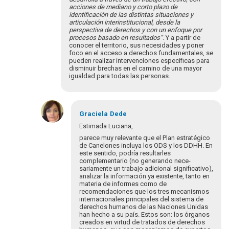
acciones de mediano y corto plazo de
identificación de las distintas situaciones y
articulación interinstitucional, desde la
perspectiva de derechos y con un enfoque por
procesos basado en resultados”
. Y a partir de
conocer el territorio, sus necesidades y poner
foco en el acceso a derechos fundamentales, se
pueden realizar intervenciones específicas para
disminuir brechas en el camino de una mayor
igualdad para todas las personas.
En
respuesta
Graciela
Dede
a
Estimada Luciana,
¡Bienvenidos
parece muy relevante que el Plan estratégico
y
de Canelones incluya los ODS y los DDHH. En
bienvenidas
este sentido, podría resultarles
complementario (no generando nece­
a…
sariamente un trabajo adicional significativo),
por
analizar la información ya existente, tanto en
Eva
materia de informes como de
Hopenhayn
recomendaciones que los tres mecanismos
internacionales principales del siste­ma de
derechos humanos de las Naciones Unidas
han hecho a su país. Estos son: los órganos
creados en virtud de tratados de derechos