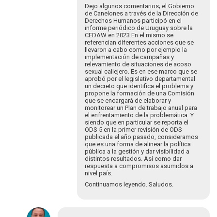
Les
Dejo algunos comentarios; el Gobierno
de Canelones a través de la Dirección de
saluda…
Derechos Humanos participó en el
por
informe periódico de Uruguay sobre la
Luciana
CEDAW en 2023.En el mismo se
Cabrer…
referencian diferentes acciones que se
llevaron a cabo como por ejemplo la
implementación de campañas y
relevamiento de situaciones de acoso
sexual callejero. Es en ese marco que se
aprobó por el legislativo departamental
un decreto que identifica el problema y
propone la formación de una Comisión
que se encargará de elaborar y
monitorear un Plan de trabajo anual para
el enfrentamiento de la problemática. Y
siendo que en particular se reporta el
ODS 5 en la primer revisión de ODS
publicada el año pasado, consideramos
que es una forma de alinear la política
pública a la gestión y dar visibilidad a
distintos resultados. Así como dar
respuesta a compromisos asumidos a
nivel país.
Continuamos leyendo. Saludos.
En