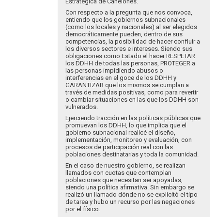
Estratégica de Canelones.
Con respecto a la pregunta que nos convoca,
entiendo que los gobiernos subnacionales
(como los locales y nacionales) al ser elegidos
democráticamente pueden, dentro de sus
competencias, la posibilidad de hacer confluir a
los diversos sectores e intereses. Siendo sus
obligaciones como Estado el hacer RESPETAR
los DDHH de todas las personas, PROTEGER a
las personas impidiendo abusos o
interferencias en el goce de los DDHH y
GARANTIZAR que los mismos se cumplan a
través de medidas positivas, como para revertir
o cambiar situaciones en las que los DDHH son
vulnerados.
Ejerciendo tracción en las políticas públicas que
promuevan los DDHH, lo que implica que el
gobierno subnacional realicé el diseño,
implementación, monitoreo y evaluación, con
procesos de participación real con las
poblaciones destinatarias y toda la comunidad.
En el caso de nuestro gobierno, se realizan
llamados con cuotas que contemplan
poblaciones que necesitan ser apoyadas,
siendo una política afirmativa. Sin embargo se
realizó un llamado dónde no se explicitó el tipo
de tarea y hubo un recurso por las negaciones
por el físico.