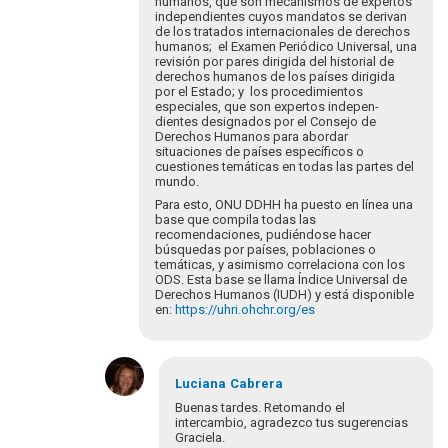
hu­manos, que son mecanismos de expertos
independientes cuyos mandatos se derivan
de los tratados internacionales de derechos
humanos; el Examen Periódico Universal, una
revisión por pares dirigi­da del historial de
derechos humanos de los países dirigida
por el Estado; y los procedimientos
especiales, que son expertos indepen­
dientes designados por el Consejo de
Derechos Humanos para abordar
situaciones de países específicos o
cuestiones temáticas en todas las partes del
mundo.
Para esto, ONU DDHH ha puesto en línea una
base que compila todas las
recomendaciones, pudiéndose hacer
búsquedas por países, poblaciones o
temáticas, y asimismo correlaciona con los
ODS. Esta base se llama Índice Universal de
Derechos Humanos (IUDH) y está disponible
en:
https://uhri.ohchr.org/es
En
respuesta
Luciana
Cabrera
a
Buenas tardes. Retomando el
Buenos
intercambio, agradezco tus sugerencias
Graciela.
días.