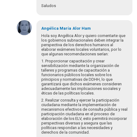
Saludos
En
respuesta
Angélica María
Alor Ham
a
Hola soy Angélica Alor y quiero comentarte que
¡Bienvenidos
los gobiernos subnacionales deben integrar la
perspectiva de los derechos humanos al
y
elaborar exámenes locales voluntarios, por lo
bienvenidas
que algunas recomendaciones serían:
a…
1. Proporcionar capacitación y crear
por
sensibilización mediante la organización de
Eva
talleres y programas de capacitación a
Hopenhayn
funcionarios públicos locales sobre los
principios y normativas de DDHH, lo que
garantizará que dichos exámenes consideren
adecuadamente las implicaciones sociales y
éticas de las políticas locales.
2. Realizar consulta y ejercer la participación
ciudadana mediante la implementación de
mecanismos efectivos de consulta pública y real
participación ciudadana en el proceso de
elaboración de los ELV, esto permitirá incorporar
perspectivas diversas y asegura que las
políticas respondan a las necesidades y
derechos de la comunidad.