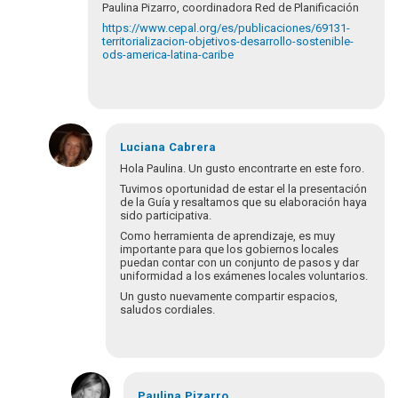
Paulina Pizarro, coordinadora Red de Planificación
https://www.cepal.org/es/publicaciones/69131-
territorializacion-objetivos-desarrollo-sostenible-
ods-america-latina-caribe
Luciana
Cabrera
Hola Paulina. Un gusto encontrarte en este foro.
Tuvimos oportunidad de estar el la presentación
de la Guía y resaltamos que su elaboración haya
sido participativa.
Como herramienta de aprendizaje, es muy
importante para que los gobiernos locales
puedan contar con un conjunto de pasos y dar
uniformidad a los exámenes locales voluntarios.
Un gusto nuevamente compartir espacios,
saludos cordiales.
En
respuesta
Paulina
Pizarro