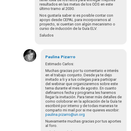
resultados en las metas de los ODS en este
último tramo al 2030.
Nos gustaría saber si es posible contar con
apoyo desde CEPAL para incorporarnos al
proyecto, si cuentan con algún mecanismo o
curso de inducción de la Guía ELV.
Saludos
En
respuesta
Paulina
Pizarro
a
Estimado Carlos:
¡Bienvenidos
Muchas gracias por tu comentario e interés
y
en el trabajo conjunto. Desde ya te dejo
bienvenidas
invitado a ti y a tus colegas para participar
del webinar que organizaremos sobre este
a…
tema durante el mes de agosto. En cuanto
por
definamos fecha y programa les haremos
Eva
llegar la invitación. Para tener más detalles de
Hopenhayn
como coloborar en la aplicación de la Guía te
escribiré por interno y de todas maneras te
comparto mi mail por si me quieres escribir:
paulina.pizarro@un.org
Nuevamente muchas gracias por tus aportes
al foro.