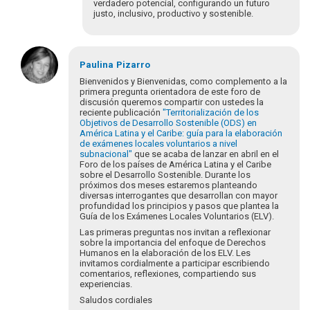
verdadero potencial, configurando un futuro
justo, inclusivo, productivo y sostenible.
En
respuesta
Paulina
Pizarro
a
Bienvenidos y Bienvenidas, como complemento a la
¡Bienvenidos
primera pregunta orientadora de este foro de
discusión queremos compartir con ustedes la
y
reciente publicación
"Territorialización de los
bienvenidas
Objetivos de Desarrollo Sostenible (ODS) en
a…
América Latina y el Caribe: guía para la elaboración
por
de exámenes locales voluntarios a nivel
subnacional"
que se acaba de lanzar en abril en el
Eva
Foro de los países de América Latina y el Caribe
Hopenhayn
sobre el Desarrollo Sostenible. Durante los
próximos dos meses estaremos planteando
diversas interrogantes que desarrollan con mayor
profundidad los principios y pasos que plantea la
Guía de los Exámenes Locales Voluntarios (ELV).
Las primeras preguntas nos invitan a reflexionar
sobre la importancia del enfoque de Derechos
Humanos en la elaboración de los ELV. Les
invitamos cordialmente a participar escribiendo
comentarios, reflexiones, compartiendo sus
experiencias.
Saludos cordiales