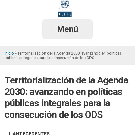
Pasar
al
contenido
principal
Menú
Inicio
Territorialización de la Agenda 2030: avanzando en políticas
públicas integrales para la consecución de los ODS
Sobrescribir
enlaces
Territorialización de la Agenda
de
ayuda
2030: avanzando en políticas
a
públicas integrales para la
la
consecución de los ODS
navegación
I. ANTECEDENTES