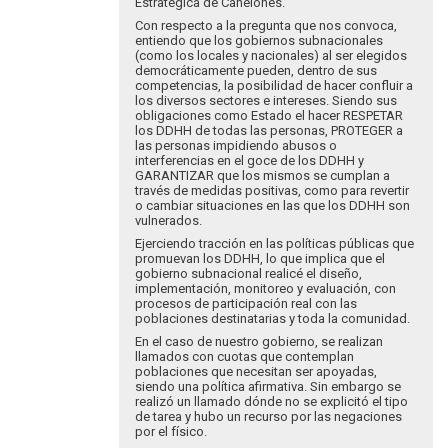
Estratégica de Canelones.
Con respecto a la pregunta que nos convoca,
entiendo que los gobiernos subnacionales
(como los locales y nacionales) al ser elegidos
democráticamente pueden, dentro de sus
competencias, la posibilidad de hacer confluir a
los diversos sectores e intereses. Siendo sus
obligaciones como Estado el hacer RESPETAR
los DDHH de todas las personas, PROTEGER a
las personas impidiendo abusos o
interferencias en el goce de los DDHH y
GARANTIZAR que los mismos se cumplan a
través de medidas positivas, como para revertir
o cambiar situaciones en las que los DDHH son
vulnerados.
Ejerciendo tracción en las políticas públicas que
promuevan los DDHH, lo que implica que el
gobierno subnacional realicé el diseño,
implementación, monitoreo y evaluación, con
procesos de participación real con las
poblaciones destinatarias y toda la comunidad.
En el caso de nuestro gobierno, se realizan
llamados con cuotas que contemplan
poblaciones que necesitan ser apoyadas,
siendo una política afirmativa. Sin embargo se
realizó un llamado dónde no se explicitó el tipo
de tarea y hubo un recurso por las negaciones
por el físico.