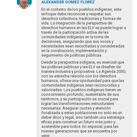
respuesta
ALEXANDER
GOMEZ FLOREZ
a
En el contexto de los pueblos indígenas, este
Estimada
enfoque debe reconocer y respetar sus
derechos colectivos, tradiciones y formas de
Luciana,
vida. La integración de la perspectiva de
parece
derechos humanos en las ELV se puede lograr a
muy…
través de la participación activa de las
por
comunidades indígenas en la toma de
decisiones, asegurando que sus voces y
Gracedede
necesidades sean escuchadas y consideradas
en la construcción, implementación y
seguimiento de políticas públicas.
Desde la perspectiva indígena, es esencial que
las políticas públicas y las ELV se diseñen de
manera inclusiva y propositiva. La Agenda 2030,
con su estrecha relación con los derechos
humanos, ofrece una oportunidad para que las
comunidades indígenas sean reconocidas y
valorizadas. Los pueblos indígenas tienen un
conocimiento profundo, sustentable de sus
territorios, y su participación es crucial para
lograr las transformaciones estructurales
necesarias. Asegurar cuotas y atención
focalizada a estas poblaciones no solo es un
deber ético y legal, sino también una estrategia
eficaz para construir un futuro más justo y
sostenible para todos. En especial, para las
nuevas generaciones que se encuentra por
venir.