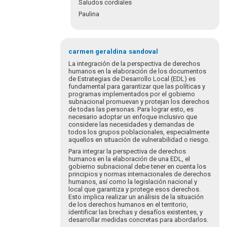
Saludos cordiales
Paulina
En
respuesta
carmen geraldina
sandoval
a
La integración de la perspectiva de derechos
Luego
humanos en la elaboración de los documentos
de Estrategias de Desarrollo Local (EDL) es
de
fundamental para garantizar que las políticas y
revisar
programas implementados por el gobierno
a
subnacional promuevan y protejan los derechos
detalle…
de todas las personas. Para lograr esto, es
necesario adoptar un enfoque inclusivo que
por
considere las necesidades y demandas de
Pakal
todos los grupos poblacionales, especialmente
aquellos en situación de vulnerabilidad o riesgo.
Para integrar la perspectiva de derechos
humanos en la elaboración de una EDL, el
gobierno subnacional debe tener en cuenta los
principios y normas internacionales de derechos
humanos, así como la legislación nacional y
local que garantiza y protege esos derechos.
Esto implica realizar un análisis de la situación
de los derechos humanos en el territorio,
identificar las brechas y desafíos existentes, y
desarrollar medidas concretas para abordarlos.