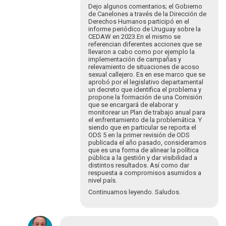
Les
Dejo algunos comentarios; el Gobierno
de Canelones a través de la Dirección de
saluda…
Derechos Humanos participó en el
por
informe periódico de Uruguay sobre la
Luciana
CEDAW en 2023.En el mismo se
Cabrer…
referencian diferentes acciones que se
llevaron a cabo como por ejemplo la
implementación de campañas y
relevamiento de situaciones de acoso
sexual callejero. Es en ese marco que se
aprobó por el legislativo departamental
un decreto que identifica el problema y
propone la formación de una Comisión
que se encargará de elaborar y
monitorear un Plan de trabajo anual para
el enfrentamiento de la problemática. Y
siendo que en particular se reporta el
ODS 5 en la primer revisión de ODS
publicada el año pasado, consideramos
que es una forma de alinear la política
pública a la gestión y dar visibilidad a
distintos resultados. Así como dar
respuesta a compromisos asumidos a
nivel país.
Continuamos leyendo. Saludos.
En