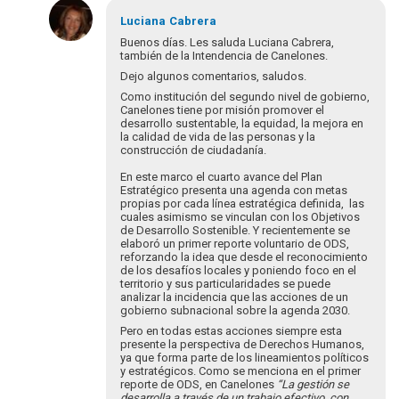
En
respuesta
Luciana
Cabrera
a
Buenos días. Les saluda Luciana Cabrera,
Buenos
también de la Intendencia de Canelones.
días!
Dejo algunos comentarios, saludos.
Soy
Como institución del segundo nivel de gobierno,
Laura
Canelones tiene por misión promover el
Monzo…
desarrollo sustentable, la equidad, la mejora en
la calidad de vida de las personas y la
por
construcción de ciudadanía.
Laura_Monzo
En este marco el cuarto avance del Plan
Estratégico presenta una agenda con metas
propias por cada línea estratégica definida, las
cuales asimismo se vinculan con los Objetivos
de Desarrollo Sostenible. Y recientemente se
elaboró un primer reporte voluntario de ODS,
reforzando la idea que desde el reconocimiento
de los desafíos locales y poniendo foco en el
territorio y sus particularidades se puede
analizar la incidencia que las acciones de un
gobierno subnacional sobre la agenda 2030.
Pero en todas estas acciones siempre esta
presente la perspectiva de Derechos Humanos,
ya que forma parte de los lineamientos políticos
y estratégicos. Como se menciona en el primer
reporte de ODS, en Canelones
“
La gestión se
desarrolla a través de un trabajo efectivo, con