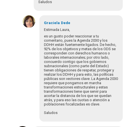
Saludos
En
respuesta
Graciela
Dede
a
Estimada Laura,
¡Bienvenidos
es un gusto poder reaccionar a tu
y
comentario, pues la Agenda 2030 y los
bienvenidas
DDHH están fuertemente ligados. De hecho,
92% de los objetivos y metas de los ODS se
a…
corresponden con derechos humanos o
por
laborales internacionales; por otro lado,
Eva
concuerdo contigo que los gobiernos
Hopenhayn
subnacionales (como parte del Estado)
tienen obligaciones de respetar, proteger y
realizar los DDHH y para esto, las políticas
públicas son vectores clave. La Agenda 2030
requiere que pongamos en marcha
transformaciones estructurales y estas
transformaciones tiene que servir para
acortar la distancia de los que se quedan
atrás, y para eso las cuotas o atención a
poblaciones focalizadas es clave.
Saludos