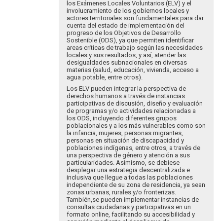
por
los Exámenes Locales Voluntarios (ELV) y el
Eva
involucramiento de los gobiernos locales y
Hopenhayn
actores territoriales son fundamentales para dar
cuenta del estado de implementación del
progreso de los Objetivos de Desarrollo
Sostenible (ODS), ya que permiten identificar
areas críticas de trabajo según las necesidades
locales y sus resultados, y así, atender las
desigualdades subnacionales en diversas
materias (salud, educación, vivienda, acceso a
agua potable, entre otros).
Los ELV pueden integrar la perspectiva de
derechos humanos a través de instancias
participativas de discusión, diseño y evaluación
de programas y/o actividades relacionadas a
los ODS, incluyendo diferentes grupos
poblacionales y a los más vulnerables como son
la infancia, mujeres, personas migrantes,
personas en situación de discapacidad y
poblaciones indígenas, entre otros, a través de
una perspectiva de género y atención a sus
particularidades. Asimismo, se debiese
desplegar una estrategia descentralizada e
inclusiva que llegue a todas las poblaciones
independiente de su zona de residencia, ya sean
zonas urbanas, rurales y/o fronterizas.
También,se pueden implementar instancias de
consultas ciudadanas y participativas en un
formato online, facilitando su accesibilidad y