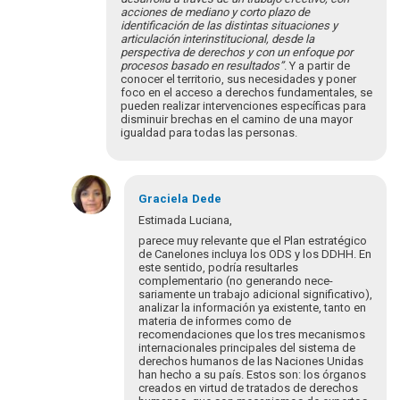
acciones de mediano y corto plazo de
identificación de las distintas situaciones y
articulación interinstitucional, desde la
perspectiva de derechos y con un enfoque por
procesos basado en resultados”
. Y a partir de
conocer el territorio, sus necesidades y poner
foco en el acceso a derechos fundamentales, se
pueden realizar intervenciones específicas para
disminuir brechas en el camino de una mayor
igualdad para todas las personas.
En
respuesta
Graciela
Dede
a
Estimada Luciana,
¡Bienvenidos
parece muy relevante que el Plan estratégico
y
de Canelones incluya los ODS y los DDHH. En
bienvenidas
este sentido, podría resultarles
complementario (no generando nece­
a…
sariamente un trabajo adicional significativo),
por
analizar la información ya existente, tanto en
Eva
materia de informes como de
Hopenhayn
recomendaciones que los tres mecanismos
internacionales principales del siste­ma de
derechos humanos de las Naciones Unidas
han hecho a su país. Estos son: los órganos
creados en virtud de tratados de derechos