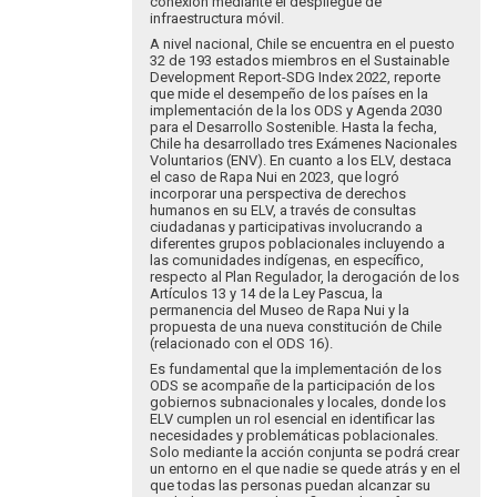
conexión mediante el despliegue de
infraestructura móvil.
A nivel nacional, Chile se encuentra en el puesto
32 de 193 estados miembros en el Sustainable
Development Report-SDG Index 2022, reporte
que mide el desempeño de los países en la
implementación de la los ODS y Agenda 2030
para el Desarrollo Sostenible. Hasta la fecha,
Chile ha desarrollado tres Exámenes Nacionales
Voluntarios (ENV). En cuanto a los ELV, destaca
el caso de Rapa Nui en 2023, que logró
incorporar una perspectiva de derechos
humanos en su ELV, a través de consultas
ciudadanas y participativas involucrando a
diferentes grupos poblacionales incluyendo a
las comunidades indígenas, en específico,
respecto al Plan Regulador, la derogación de los
Artículos 13 y 14 de la Ley Pascua, la
permanencia del Museo de Rapa Nui y la
propuesta de una nueva constitución de Chile
(relacionado con el ODS 16).
Es fundamental que la implementación de los
ODS se acompañe de la participación de los
gobiernos subnacionales y locales, donde los
ELV cumplen un rol esencial en identificar las
necesidades y problemáticas poblacionales.
Solo mediante la acción conjunta se podrá crear
un entorno en el que nadie se quede atrás y en el
que todas las personas puedan alcanzar su