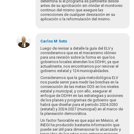
determina si el programa es pertinente desde
antes de su aprobación sin olvidar el monitoreo
continuo del mismo que asegure las
correcciones de cualquier desviación en su
aplicación o la reformulación del mismo.
En
respuesta
Carlos M
Soto
a
Luego de revisar a detalle la guía del ELV y
¡Bienvenidos
consideramos que es el mecanismo idóneo
para una revisión sobre la forma en que los
y
gobiernos locales atienden los DDHH, ya que
bienvenidas
actualmente, nos encontramos por renovar el
a…
gobierno estatal y 124 municipalidades.
por
Consideramos que la guía metodológica ELV
Eva
nos puede servir para medir las brechas en la
Hopenhayn
consecución de las metas ODS en los niveles
estatal y municipal, y con ello, asegurar el
enfoque de DDHH en las estrategias y acciones
de los planes y programas de gobierno que
habrá que diseñar para el período 2024-2030
(estatal) y 2024-2027 (municipal) en el marco de
la planeación democrática.
Un factor favorable es que aquí en México, el
INEGI ha producido bastante información que
puede ser útil para dimensionar lo alcanzado y
tener idea de los retos para entregar mejores