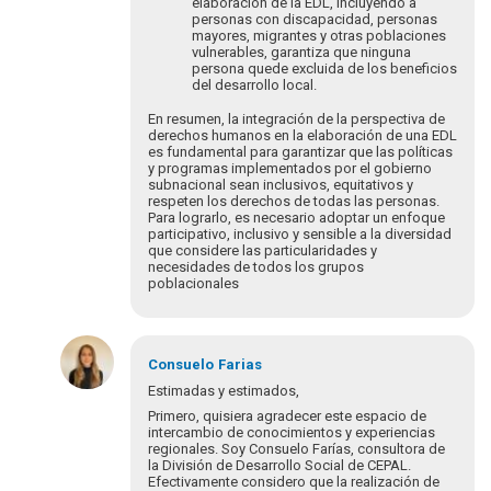
elaboración de la EDL, incluyendo a
personas con discapacidad, personas
mayores, migrantes y otras poblaciones
vulnerables, garantiza que ninguna
persona quede excluida de los beneficios
del desarrollo local.
En resumen, la integración de la perspectiva de
derechos humanos en la elaboración de una EDL
es fundamental para garantizar que las políticas
y programas implementados por el gobierno
subnacional sean inclusivos, equitativos y
respeten los derechos de todas las personas.
Para lograrlo, es necesario adoptar un enfoque
participativo, inclusivo y sensible a la diversidad
que considere las particularidades y
necesidades de todos los grupos
poblacionales
En
respuesta
Consuelo
Farias
a
Estimadas y estimados,
¡Bienvenidos
Primero, quisiera agradecer este espacio de
y
intercambio de conocimientos y experiencias
bienvenidas
regionales. Soy Consuelo Farías, consultora de
la División de Desarrollo Social de CEPAL.
a…
Efectivamente considero que la realización de