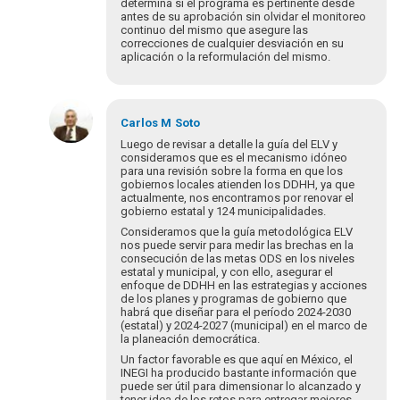
determina si el programa es pertinente desde
antes de su aprobación sin olvidar el monitoreo
continuo del mismo que asegure las
correcciones de cualquier desviación en su
aplicación o la reformulación del mismo.
En
respuesta
Carlos M
Soto
a
Luego de revisar a detalle la guía del ELV y
¡Bienvenidos
consideramos que es el mecanismo idóneo
para una revisión sobre la forma en que los
y
gobiernos locales atienden los DDHH, ya que
bienvenidas
actualmente, nos encontramos por renovar el
a…
gobierno estatal y 124 municipalidades.
por
Consideramos que la guía metodológica ELV
Eva
nos puede servir para medir las brechas en la
Hopenhayn
consecución de las metas ODS en los niveles
estatal y municipal, y con ello, asegurar el
enfoque de DDHH en las estrategias y acciones
de los planes y programas de gobierno que
habrá que diseñar para el período 2024-2030
(estatal) y 2024-2027 (municipal) en el marco de
la planeación democrática.
Un factor favorable es que aquí en México, el
INEGI ha producido bastante información que
puede ser útil para dimensionar lo alcanzado y
tener idea de los retos para entregar mejores