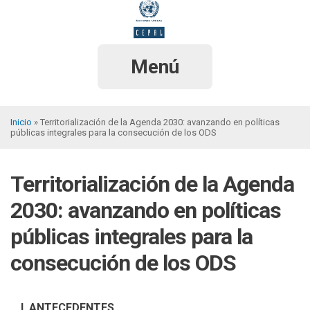
Pasar
al
contenido
principal
Menú
Inicio
Territorialización de la Agenda 2030: avanzando en políticas
públicas integrales para la consecución de los ODS
Sobrescribir
enlaces
Territorialización de la Agenda
de
ayuda
2030: avanzando en políticas
a
públicas integrales para la
la
consecución de los ODS
navegación
I. ANTECEDENTES