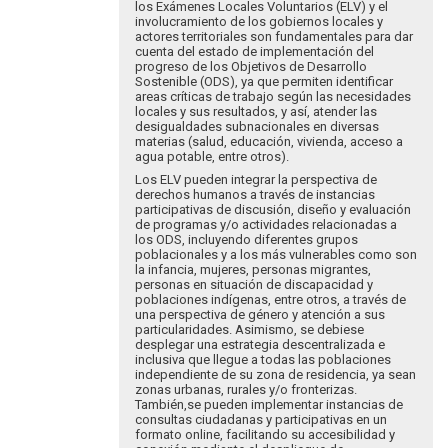
por
los Exámenes Locales Voluntarios (ELV) y el
Eva
involucramiento de los gobiernos locales y
Hopenhayn
actores territoriales son fundamentales para dar
cuenta del estado de implementación del
progreso de los Objetivos de Desarrollo
Sostenible (ODS), ya que permiten identificar
areas críticas de trabajo según las necesidades
locales y sus resultados, y así, atender las
desigualdades subnacionales en diversas
materias (salud, educación, vivienda, acceso a
agua potable, entre otros).
Los ELV pueden integrar la perspectiva de
derechos humanos a través de instancias
participativas de discusión, diseño y evaluación
de programas y/o actividades relacionadas a
los ODS, incluyendo diferentes grupos
poblacionales y a los más vulnerables como son
la infancia, mujeres, personas migrantes,
personas en situación de discapacidad y
poblaciones indígenas, entre otros, a través de
una perspectiva de género y atención a sus
particularidades. Asimismo, se debiese
desplegar una estrategia descentralizada e
inclusiva que llegue a todas las poblaciones
independiente de su zona de residencia, ya sean
zonas urbanas, rurales y/o fronterizas.
También,se pueden implementar instancias de
consultas ciudadanas y participativas en un
formato online, facilitando su accesibilidad y