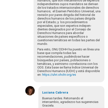
hu­manos, que son mecanismos de expertos
independientes cuyos mandatos se derivan
de los tratados internacionales de derechos
humanos; el Examen Periódico Universal, una
revisión por pares dirigi­da del historial de
derechos humanos de los países dirigida
por el Estado; y los procedimientos
especiales, que son expertos indepen­
dientes designados por el Consejo de
Derechos Humanos para abordar
situaciones de países específicos o
cuestiones temáticas en todas las partes del
mundo.
Para esto, ONU DDHH ha puesto en línea una
base que compila todas las
recomendaciones, pudiéndose hacer
búsquedas por países, poblaciones o
temáticas, y asimismo correlaciona con los
ODS. Esta base se llama Índice Universal de
Derechos Humanos (IUDH) y está disponible
en:
https://uhri.ohchr.org/es
En
respuesta
Luciana
Cabrera
a
Buenas tardes. Retomando el
Buenos
intercambio, agradezco tus sugerencias
Graciela.
días.