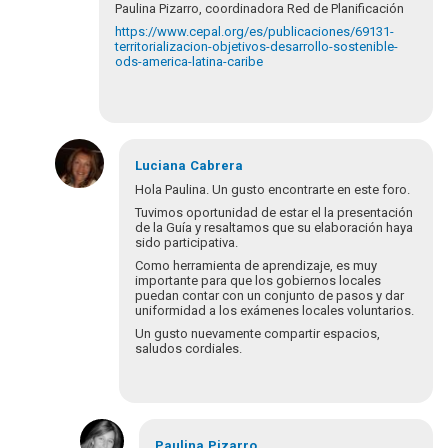
Paulina Pizarro, coordinadora Red de Planificación
https://www.cepal.org/es/publicaciones/69131-
territorializacion-objetivos-desarrollo-sostenible-
ods-america-latina-caribe
Luciana
Cabrera
Hola Paulina. Un gusto encontrarte en este foro.
Tuvimos oportunidad de estar el la presentación
de la Guía y resaltamos que su elaboración haya
sido participativa.
Como herramienta de aprendizaje, es muy
importante para que los gobiernos locales
puedan contar con un conjunto de pasos y dar
uniformidad a los exámenes locales voluntarios.
Un gusto nuevamente compartir espacios,
saludos cordiales.
En
respuesta
Paulina
Pizarro