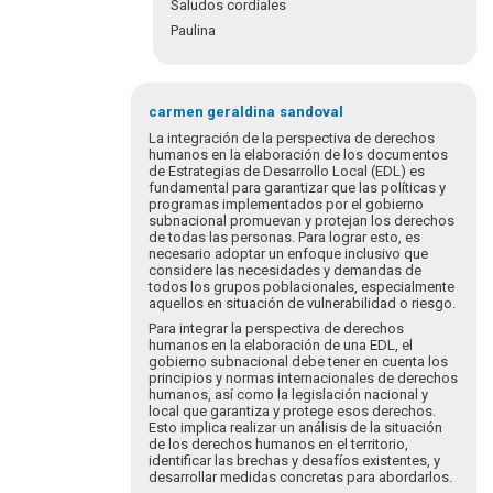
Saludos cordiales
Paulina
En
respuesta
carmen geraldina
sandoval
a
La integración de la perspectiva de derechos
Luego
humanos en la elaboración de los documentos
de Estrategias de Desarrollo Local (EDL) es
de
fundamental para garantizar que las políticas y
revisar
programas implementados por el gobierno
a
subnacional promuevan y protejan los derechos
detalle…
de todas las personas. Para lograr esto, es
necesario adoptar un enfoque inclusivo que
por
considere las necesidades y demandas de
Pakal
todos los grupos poblacionales, especialmente
aquellos en situación de vulnerabilidad o riesgo.
Para integrar la perspectiva de derechos
humanos en la elaboración de una EDL, el
gobierno subnacional debe tener en cuenta los
principios y normas internacionales de derechos
humanos, así como la legislación nacional y
local que garantiza y protege esos derechos.
Esto implica realizar un análisis de la situación
de los derechos humanos en el territorio,
identificar las brechas y desafíos existentes, y
desarrollar medidas concretas para abordarlos.