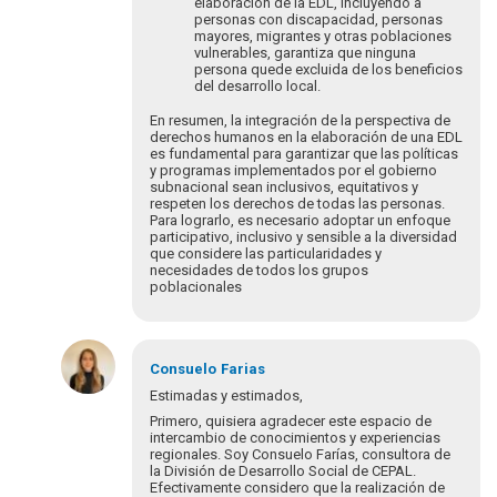
elaboración de la EDL, incluyendo a
personas con discapacidad, personas
mayores, migrantes y otras poblaciones
vulnerables, garantiza que ninguna
persona quede excluida de los beneficios
del desarrollo local.
En resumen, la integración de la perspectiva de
derechos humanos en la elaboración de una EDL
es fundamental para garantizar que las políticas
y programas implementados por el gobierno
subnacional sean inclusivos, equitativos y
respeten los derechos de todas las personas.
Para lograrlo, es necesario adoptar un enfoque
participativo, inclusivo y sensible a la diversidad
que considere las particularidades y
necesidades de todos los grupos
poblacionales
En
respuesta
Consuelo
Farias
a
Estimadas y estimados,
¡Bienvenidos
Primero, quisiera agradecer este espacio de
y
intercambio de conocimientos y experiencias
bienvenidas
regionales. Soy Consuelo Farías, consultora de
la División de Desarrollo Social de CEPAL.
a…
Efectivamente considero que la realización de