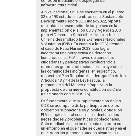
conexión mediante el despliegue de
infraestructura móvil.
A nivel nacional, Chile se encuentra en el puesto
32 de 193 estados miembros en el Sustainable
Development Report-SDG Index 2022, reporte
que mide el desempeño de los países en la
implementación de la los ODS y Agenda 2030
para el Desarrollo Sostenible. Hasta la fecha,
Chile ha desarrollado tres Exámenes Nacionales
Voluntarios (ENV). En cuanto a los ELV, destaca
el caso de Rapa Nui en 2023, que logró
incorporar una perspectiva de derechos
humanos en su ELV, a través de consultas
ciudadanas y participativas involucrando a
diferentes grupos poblacionales incluyendo a
las comunidades indígenas, en específico,
respecto al Plan Regulador, la derogación de los
Artículos 13 y 14 de la Ley Pascua, la
permanencia del Museo de Rapa Nui y la
propuesta de una nueva constitución de Chile
(relacionado con el ODS 16).
Es fundamental que la implementación de los
ODS se acompañe de la participación de los
gobiernos subnacionales y locales, donde los
ELV cumplen un rol esencial en identificar las
necesidades y problemáticas poblacionales.
Solo mediante la acción conjunta se podrá crear
un entorno en el que nadie se quede atrás y en el
que todas las personas puedan alcanzar su