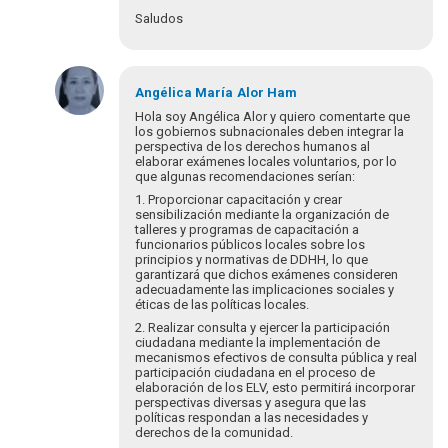
Saludos
En
respuesta
Angélica María
Alor Ham
a
Hola soy Angélica Alor y quiero comentarte que
¡Bienvenidos
los gobiernos subnacionales deben integrar la
perspectiva de los derechos humanos al
y
elaborar exámenes locales voluntarios, por lo
bienvenidas
que algunas recomendaciones serían:
a…
1. Proporcionar capacitación y crear
por
sensibilización mediante la organización de
Eva
talleres y programas de capacitación a
Hopenhayn
funcionarios públicos locales sobre los
principios y normativas de DDHH, lo que
garantizará que dichos exámenes consideren
adecuadamente las implicaciones sociales y
éticas de las políticas locales.
2. Realizar consulta y ejercer la participación
ciudadana mediante la implementación de
mecanismos efectivos de consulta pública y real
participación ciudadana en el proceso de
elaboración de los ELV, esto permitirá incorporar
perspectivas diversas y asegura que las
políticas respondan a las necesidades y
derechos de la comunidad.