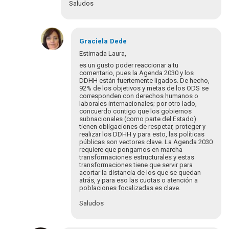
Saludos
En
respuesta
Graciela
Dede
a
Estimada Laura,
¡Bienvenidos
es un gusto poder reaccionar a tu
y
comentario, pues la Agenda 2030 y los
bienvenidas
DDHH están fuertemente ligados. De hecho,
92% de los objetivos y metas de los ODS se
a…
corresponden con derechos humanos o
por
laborales internacionales; por otro lado,
Eva
concuerdo contigo que los gobiernos
Hopenhayn
subnacionales (como parte del Estado)
tienen obligaciones de respetar, proteger y
realizar los DDHH y para esto, las políticas
públicas son vectores clave. La Agenda 2030
requiere que pongamos en marcha
transformaciones estructurales y estas
transformaciones tiene que servir para
acortar la distancia de los que se quedan
atrás, y para eso las cuotas o atención a
poblaciones focalizadas es clave.
Saludos