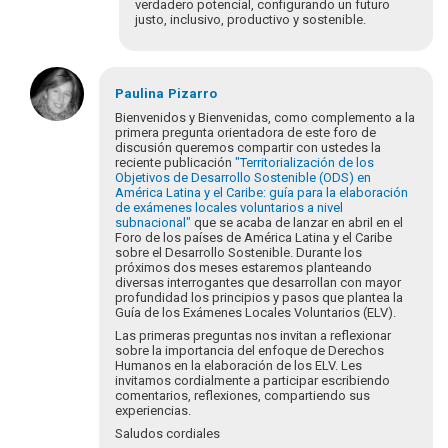
verdadero potencial, configurando un futuro
justo, inclusivo, productivo y sostenible.
En
respuesta
Paulina
Pizarro
a
Bienvenidos y Bienvenidas, como complemento a la
¡Bienvenidos
primera pregunta orientadora de este foro de
discusión queremos compartir con ustedes la
y
reciente publicación
"Territorialización de los
bienvenidas
Objetivos de Desarrollo Sostenible (ODS) en
a…
América Latina y el Caribe: guía para la elaboración
por
de exámenes locales voluntarios a nivel
subnacional"
que se acaba de lanzar en abril en el
Eva
Foro de los países de América Latina y el Caribe
Hopenhayn
sobre el Desarrollo Sostenible. Durante los
próximos dos meses estaremos planteando
diversas interrogantes que desarrollan con mayor
profundidad los principios y pasos que plantea la
Guía de los Exámenes Locales Voluntarios (ELV).
Las primeras preguntas nos invitan a reflexionar
sobre la importancia del enfoque de Derechos
Humanos en la elaboración de los ELV. Les
invitamos cordialmente a participar escribiendo
comentarios, reflexiones, compartiendo sus
experiencias.
Saludos cordiales