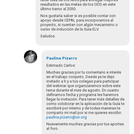
resultados en las metas de los ODS en este
último tramo al 2030.
Nos gustaría saber si es posible contar con
apoyo desde CEPAL para incorporarnos al
proyecto, si cuentan con algún mecanismo o
curso de inducción de la Guía ELV.
Saludos
En
respuesta
Paulina
Pizarro
a
Estimado Carlos:
¡Bienvenidos
Muchas gracias por tu comentario e interés
y
en el trabajo conjunto. Desde ya te dejo
bienvenidas
invitado a ti y a tus colegas para participar
del webinar que organizaremos sobre este
a…
tema durante el mes de agosto. En cuanto
por
definamos fecha y programa les haremos
Eva
llegar la invitación. Para tener más detalles de
Hopenhayn
como coloborar en la aplicación de la Guía te
escribiré por interno y de todas maneras te
comparto mi mail por si me quieres escribir:
paulina.pizarro@un.org
Nuevamente muchas gracias por tus aportes
al foro.