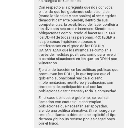
Estratégica de Canelones.
Con respecto a la pregunta que nos convoca,
entiendo que los gobiernos subnacionales
(como los locales y nacionales) al ser elegidos
democráticamente pueden, dentro de sus
competencias, la posibilidad de hacer confluir a
los diversos sectores e intereses. Siendo sus
obligaciones como Estado el hacer RESPETAR
los DDHH de todas las personas, PROTEGER a
las personas impidiendo abusos o
interferencias en el goce de los DDHH y
GARANTIZAR que los mismos se cumplan a
través de medidas positivas, como para revertir
o cambiar situaciones en las que los DDHH son
vulnerados.
Ejerciendo tracción en las políticas públicas que
promuevan los DDHH, lo que implica que el
gobierno subnacional realicé el diseño,
implementación, monitoreo y evaluación, con
procesos de participación real con las
poblaciones destinatarias y toda la comunidad.
En el caso de nuestro gobierno, se realizan
llamados con cuotas que contemplan
poblaciones que necesitan ser apoyadas,
siendo una política afirmativa. Sin embargo se
realizó un llamado dónde no se explicitó el tipo
de tarea y hubo un recurso por las negaciones
por el físico.