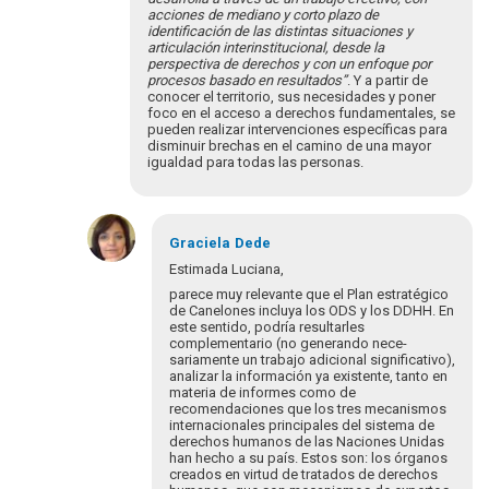
acciones de mediano y corto plazo de
identificación de las distintas situaciones y
articulación interinstitucional, desde la
perspectiva de derechos y con un enfoque por
procesos basado en resultados”
. Y a partir de
conocer el territorio, sus necesidades y poner
foco en el acceso a derechos fundamentales, se
pueden realizar intervenciones específicas para
disminuir brechas en el camino de una mayor
igualdad para todas las personas.
En
respuesta
Graciela
Dede
a
Estimada Luciana,
¡Bienvenidos
parece muy relevante que el Plan estratégico
y
de Canelones incluya los ODS y los DDHH. En
bienvenidas
este sentido, podría resultarles
complementario (no generando nece­
a…
sariamente un trabajo adicional significativo),
por
analizar la información ya existente, tanto en
Eva
materia de informes como de
Hopenhayn
recomendaciones que los tres mecanismos
internacionales principales del siste­ma de
derechos humanos de las Naciones Unidas
han hecho a su país. Estos son: los órganos
creados en virtud de tratados de derechos