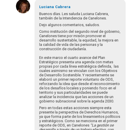
En
respuesta
Luciana
Cabrera
a
Buenos días. Les saluda Luciana Cabrera,
Buenos
también de la Intendencia de Canelones.
días!
Dejo algunos comentarios, saludos.
Soy
Como institución del segundo nivel de gobierno,
Laura
Canelones tiene por misión promover el
Monzo…
desarrollo sustentable, la equidad, la mejora en
la calidad de vida de las personas y la
por
construcción de ciudadanía.
Laura_Monzo
En este marco el cuarto avance del Plan
Estratégico presenta una agenda con metas
propias por cada línea estratégica definida, las
cuales asimismo se vinculan con los Objetivos
de Desarrollo Sostenible. Y recientemente se
elaboró un primer reporte voluntario de ODS,
reforzando la idea que desde el reconocimiento
de los desafíos locales y poniendo foco en el
territorio y sus particularidades se puede
analizar la incidencia que las acciones de un
gobierno subnacional sobre la agenda 2030.
Pero en todas estas acciones siempre esta
presente la perspectiva de Derechos Humanos,
ya que forma parte de los lineamientos políticos
y estratégicos. Como se menciona en el primer
reporte de ODS, en Canelones
“
La gestión se
desarrolla a través de un trabajo efectivo, con