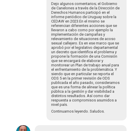
Les
Dejo algunos comentarios; el Gobierno
de Canelones a través de la Dirección de
saluda…
Derechos Humanos participó en el
por
informe periódico de Uruguay sobre la
Luciana
CEDAW en 2023.En el mismo se
Cabrer…
referencian diferentes acciones que se
llevaron a cabo como por ejemplo la
implementación de campañas y
relevamiento de situaciones de acoso
sexual callejero. Es en ese marco que se
aprobó por el legislativo departamental
un decreto que identifica el problema y
propone la formación de una Comisión
que se encargará de elaborar y
monitorear un Plan de trabajo anual para
el enfrentamiento de la problemática. Y
siendo que en particular se reporta el
ODS 5 en la primer revisión de ODS
publicada el año pasado, consideramos
que es una forma de alinear la política
pública a la gestión y dar visibilidad a
distintos resultados. Así como dar
respuesta a compromisos asumidos a
nivel país.
Continuamos leyendo. Saludos.
En