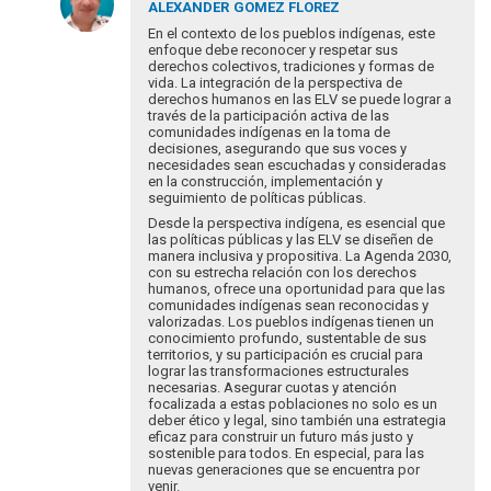
respuesta
ALEXANDER
GOMEZ FLOREZ
a
En el contexto de los pueblos indígenas, este
Estimada
enfoque debe reconocer y respetar sus
derechos colectivos, tradiciones y formas de
Luciana,
vida. La integración de la perspectiva de
parece
derechos humanos en las ELV se puede lograr a
muy…
través de la participación activa de las
por
comunidades indígenas en la toma de
decisiones, asegurando que sus voces y
Gracedede
necesidades sean escuchadas y consideradas
en la construcción, implementación y
seguimiento de políticas públicas.
Desde la perspectiva indígena, es esencial que
las políticas públicas y las ELV se diseñen de
manera inclusiva y propositiva. La Agenda 2030,
con su estrecha relación con los derechos
humanos, ofrece una oportunidad para que las
comunidades indígenas sean reconocidas y
valorizadas. Los pueblos indígenas tienen un
conocimiento profundo, sustentable de sus
territorios, y su participación es crucial para
lograr las transformaciones estructurales
necesarias. Asegurar cuotas y atención
focalizada a estas poblaciones no solo es un
deber ético y legal, sino también una estrategia
eficaz para construir un futuro más justo y
sostenible para todos. En especial, para las
nuevas generaciones que se encuentra por
venir.